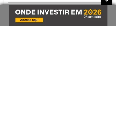
Enviar
Receba o melhor do conteúdo
Expert pelo Telegram da XP