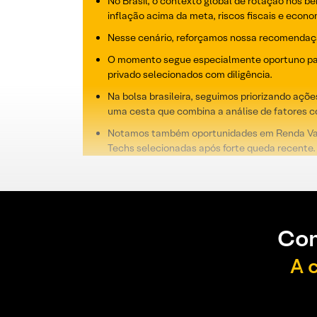
No Brasil, o contexto global de rotação nos 
inflação acima da meta, riscos fiscais e econo
Nesse cenário, reforçamos nossa recomendação 
O momento segue especialmente oportuno para 
privado selecionados com diligência.
Na bolsa brasileira, seguimos priorizando a
uma cesta que combina a análise de fatores 
Notamos também oportunidades em Renda Variá
Techs selecionadas após forte queda recente.
Con
A 