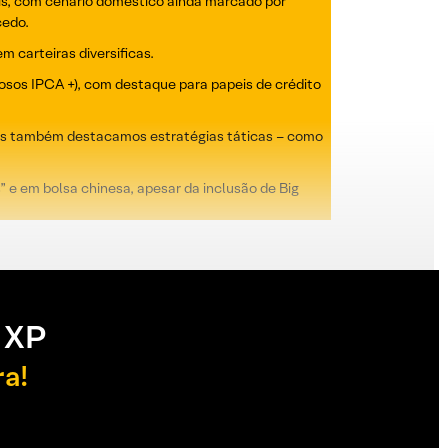
ais, com cenário doméstico ainda marcado por
cedo.
m carteiras diversificas.
osos IPCA +), com destaque para papeis de crédito
Mas também destacamos estratégias táticas – como
e em bolsa chinesa, apesar da inclusão de Big
 XP
ra!