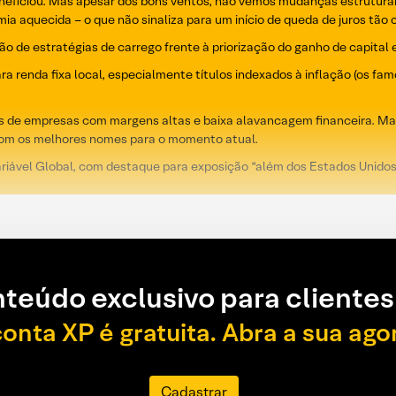
beneficiou. Mas apesar dos bons ventos, não vemos mudanças estrutur
mia aquecida – o que não sinaliza para um início de queda de juros tão 
de estratégias de carrego frente à priorização do ganho de capital e
renda fixa local, especialmente títulos indexados à inflação (os fam
ções de empresas com margens altas e baixa alavancagem financeira. 
com os melhores nomes para o momento atual.
vel Global, com destaque para exposição “além dos Estados Unidos” 
teúdo exclusivo para clientes
conta XP é gratuita. Abra a sua ago
Cadastrar