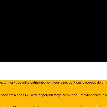
ão
, alimentado principalmente por incertezas políticas e receios de 
 economia nos EUA, o dólar perdeu força no mundo – movimento que se a