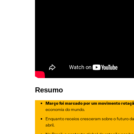
Resumo
Março foi marcado por um movimento rotaç
economia do mundo.
Enquanto receios cresceram sobre o futuro da
abril.