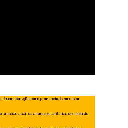
uma desaceleração mais pronunciada na maior
mpliou após os anúncios tarifários do início de