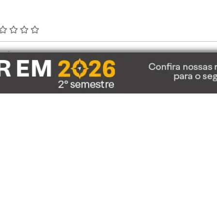
Receba o melhor do conteúdo
Expert pelo Telegram da XP