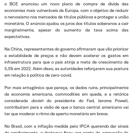
o BCE anunciou um novo plano de compra de dívida das
economias mais vulneráveis da Europa, com o objetivo de reduzir
o nervosismo nos mercados de títulos públicos e proteger a união
monetária. O anúncio ajudou os juros dos títulos soberanos a cair
marginalmente, apesar do aumento da taxa acima das
expectativas.
Na China, representantes do governo afirmaram que vão priorizar
a estabilidade de preços e não devem acelerar os gastos em
infraestrutura para que o país atinja a meta de crescimento de
5,5% em 2022. Além disso, as autoridades reforçaram sua postura
em relação à política de zero-covid.
Por mais antagônico que pareça, os dados ruins, principalmente
da economia americana, commodities em queda, e a retórica
considerada
dovish
do presidente do Fed, Jerome Powell,
contribuíram para a visão de que o banco central americano vai
ter que moderar o ritmo de aperto monetário em breve.
No Brasil, com a inflação medida pelo IPCA querendo dar sinais
de arrefecimento, o destaque ficou por conta da aprovação da