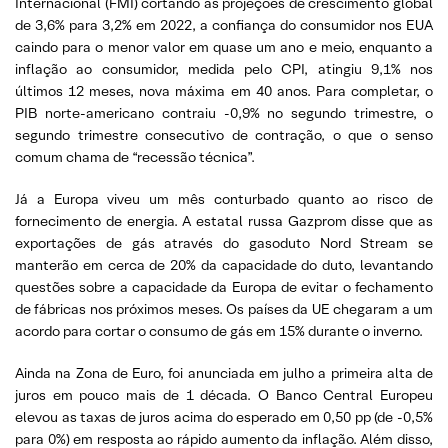
Internacional (FMI) cortando as projeções de crescimento global
de 3,6% para 3,2% em 2022, a confiança do consumidor nos EUA
caindo para o menor valor em quase um ano e meio, enquanto a
inflação ao consumidor, medida pelo CPI, atingiu 9,1% nos
últimos 12 meses, nova máxima em 40 anos. Para completar, o
PIB norte-americano contraiu -0,9% no segundo trimestre, o
segundo trimestre consecutivo de contração, o que o senso
comum chama de “recessão técnica”.
Já a Europa viveu um mês conturbado quanto ao risco de
fornecimento de energia. A estatal russa Gazprom disse que as
exportações de gás através do gasoduto Nord Stream se
manterão em cerca de 20% da capacidade do duto, levantando
questões sobre a capacidade da Europa de evitar o fechamento
de fábricas nos próximos meses. Os países da UE chegaram a um
acordo para cortar o consumo de gás em 15% durante o inverno.
Ainda na Zona de Euro, foi anunciada em julho a primeira alta de
juros em pouco mais de 1 década. O Banco Central Europeu
elevou as taxas de juros acima do esperado em 0,50 pp (de -0,5%
para 0%) em resposta ao rápido aumento da inflação. Além disso,