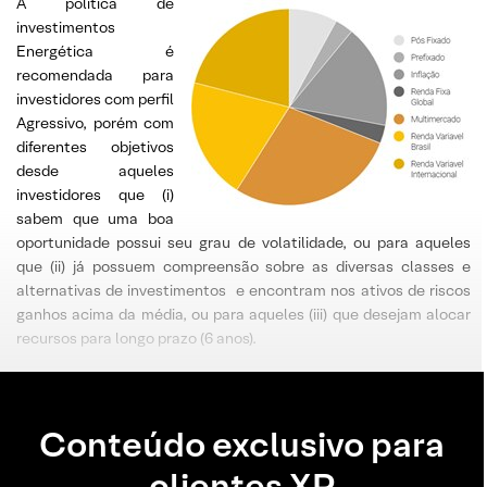
A política de
investimentos
Energética é
recomendada para
investidores com perfil
Agressivo, porém com
diferentes objetivos
desde aqueles
investidores que (i)
sabem que uma boa
oportunidade possui seu grau de volatilidade, ou para aqueles
que (ii) já possuem compreensão sobre as diversas classes e
alternativas de investimentos e encontram nos ativos de riscos
ganhos acima da média, ou para aqueles (iii) que desejam alocar
recursos para longo prazo (6 anos).
Conteúdo exclusivo para
clientes XP