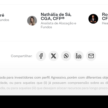
Nathália de Sá,
Rod
ré
CGA, CFP®
CF
Fundos
Analista de Alocação e
Hea
Fundos
Compartilhar:
da para investidores com perfil Agressivo, porém com diferentes obj
dade, ou para aqueles que (ii) já possuem compreensão sobre as d
a, ou para aqueles (iii) que desejam alocar recursos para longo prazo 