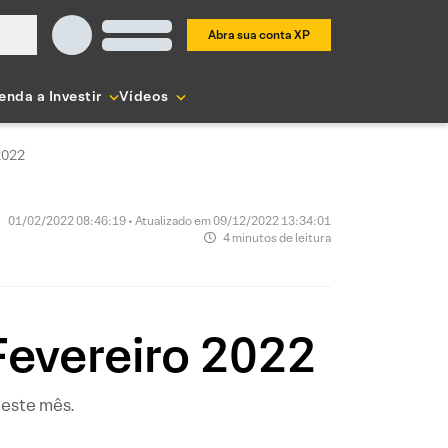
Abra sua conta XP
enda a Investir
Vídeos
2022
01/02/2022 08:46:19 • Atualizado em 09/12/2022 13:34:01
4 minutos de leitura
 Fevereiro 2022
 este mês.