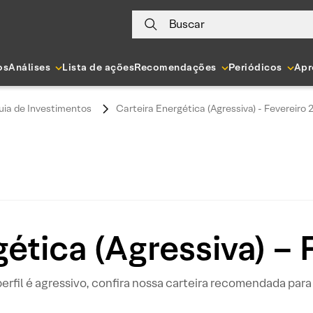
Buscar
os
Análises
Lista de ações
Recomendações
Periódicos
Apr
uia de Investimentos
Carteira Energética (Agressiva) - Fevereiro 
ética (Agressiva) –
perfil é agressivo, confira nossa carteira recomendada para