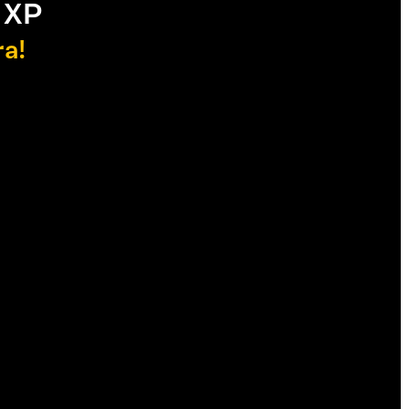
 XP
ra!