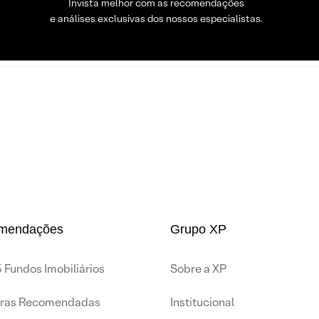
Invista melhor com as recomendações
e análises exclusivas dos nossos especialistas.
mendações
Grupo XP
 Fundos Imobiliários
Sobre a XP
iras Recomendadas
Institucional