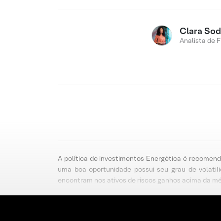
Clara Sod
Analista de 
A política de investimentos Energética é recomenda
uma boa oportunidade possui seu grau de volatili
encontram nos ativos de riscos ganhos acima da médi