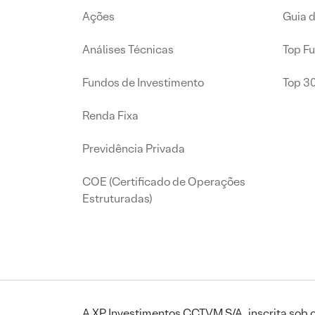
Ações
Guia 
Análises Técnicas
Top F
Fundos de Investimento
Top 3
Renda Fixa
Previdência Privada
COE (Certificado de Operações
Estruturadas)
A XP Investimentos CCTVM S/A, inscrita sob o