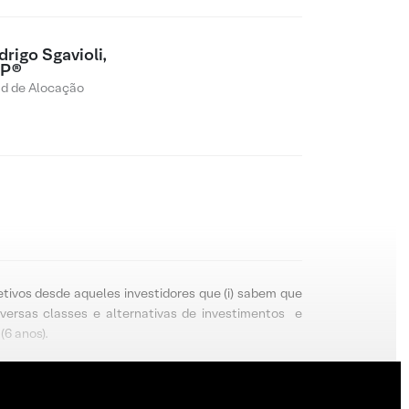
rigo Sgavioli,
P®
d de Alocação
etivos desde aqueles investidores que (i) sabem que
iversas classes e alternativas de investimentos e
(6 anos).