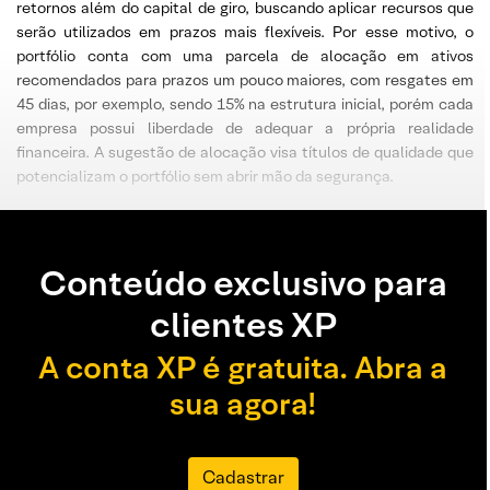
retornos além do capital de giro, buscando aplicar recursos que
serão utilizados em prazos mais flexíveis. Por esse motivo, o
portfólio conta com uma parcela de alocação em ativos
recomendados para prazos um pouco maiores, com resgates em
45 dias, por exemplo, sendo 15% na estrutura inicial, porém cada
empresa possui liberdade de adequar a própria realidade
financeira. A sugestão de alocação visa títulos de qualidade que
potencializam o portfólio sem abrir mão da segurança.
Conteúdo exclusivo para
clientes XP
A conta XP é gratuita. Abra a
sua agora!
Cadastrar