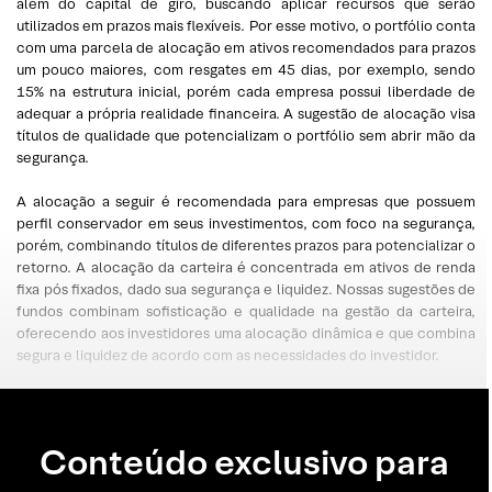
além do capital de giro, buscando aplicar recursos que serão
utilizados em prazos mais flexíveis. Por esse motivo, o portfólio conta
com uma parcela de alocação em ativos recomendados para prazos
um pouco maiores, com resgates em 45 dias, por exemplo, sendo
15% na estrutura inicial, porém cada empresa possui liberdade de
adequar a própria realidade financeira. A sugestão de alocação visa
títulos de qualidade que potencializam o portfólio sem abrir mão da
segurança.
A alocação a seguir é recomendada para empresas que possuem
perfil conservador em seus investimentos, com foco na segurança,
porém, combinando títulos de diferentes prazos para potencializar o
retorno. A alocação da carteira é concentrada em ativos de renda
fixa pós fixados, dado sua segurança e liquidez. Nossas sugestões de
fundos combinam sofisticação e qualidade na gestão da carteira,
oferecendo aos investidores uma alocação dinâmica e que combina
segura e liquidez de acordo com as necessidades do investidor.
Conteúdo exclusivo para