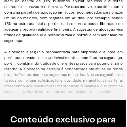
além do capital de giro, buscando aplicar recursos que serão
utilizados em prazos mais flexíveis. Por esse motivo, o portfólio conta
com uma parcela de alocação em ativos recomendados para prazos
um pouco maiores, com resgates em 45 dias, por exemplo, sendo
15% na estrutura inicial, porém cada empresa possui liberdade de
adequar a própria realidade financeira. A sugestão de alocação visa
títulos de qualidade que potencializam o portfólio sem abrir mão da
segurança.
A alocação a seguir é recomendada para empresas que possuem
perfil conservador em seus investimentos, com foco na segurança,
porém, combinando títulos de diferentes prazos para potencializar o
retorno. A alocação da carteira é concentrada em ativos de renda
fixa pós fixados, dado sua segurança e liquidez. Nossas sugestões de
fundos combinam sofisticação e qualidade na gestão da carteira,
oferecendo aos investidores uma alocação dinâmica e que combina
segura e liquidez de acordo com as necessidades do investidor.
Conteúdo exclusivo para