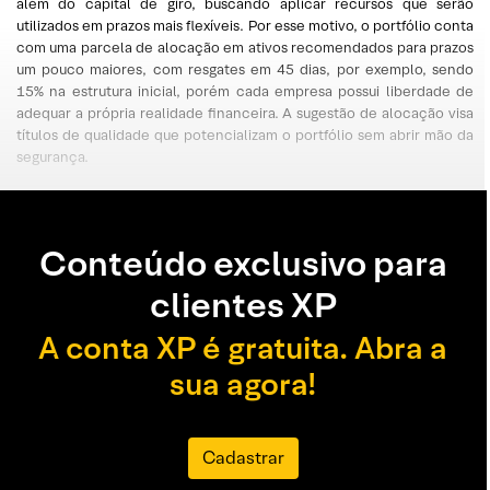
além do capital de giro, buscando aplicar recursos que serão
utilizados em prazos mais flexíveis. Por esse motivo, o portfólio conta
com uma parcela de alocação em ativos recomendados para prazos
um pouco maiores, com resgates em 45 dias, por exemplo, sendo
15% na estrutura inicial, porém cada empresa possui liberdade de
adequar a própria realidade financeira. A sugestão de alocação visa
títulos de qualidade que potencializam o portfólio sem abrir mão da
segurança.
Conteúdo exclusivo para
clientes XP
A conta XP é gratuita. Abra a
sua agora!
Cadastrar