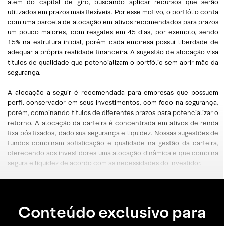
além do capital de giro, buscando aplicar recursos que serão
utilizados em prazos mais flexíveis. Por esse motivo, o portfólio conta
com uma parcela de alocação em ativos recomendados para prazos
um pouco maiores, com resgates em 45 dias, por exemplo, sendo
15% na estrutura inicial, porém cada empresa possui liberdade de
adequar a própria realidade financeira. A sugestão de alocação visa
títulos de qualidade que potencializam o portfólio sem abrir mão da
segurança.
A alocação a seguir é recomendada para empresas que possuem
perfil conservador em seus investimentos, com foco na segurança,
porém, combinando títulos de diferentes prazos para potencializar o
retorno. A alocação da carteira é concentrada em ativos de renda
fixa pós fixados, dado sua segurança e liquidez. Nossas sugestões de
fundos combinam sofisticação e qualidade na gestão da carteira,
oferecendo aos investidores uma alocação dinâmica e que combina
segura e liquidez de acordo com as necessidades do investidor.
Conteúdo exclusivo para