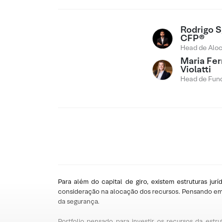
Rodrigo Sg
CFP®
Head de Alo
Maria Fe
Violatti
Head de Fund
Para além do capital de giro, existem estruturas jur
consideração na alocação dos recursos. Pensando em o
da segurança.
Portfolio pensado para investir os recursos da estr