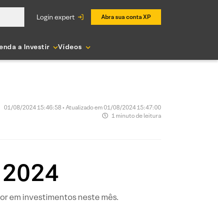
login expert
Abra sua conta XP
enda a Investir
Vídeos
01/08/2024 15:46:58 • Atualizado em 01/08/2024 15:47:00
1 minuto de leitura
 2024
dor em investimentos neste mês.