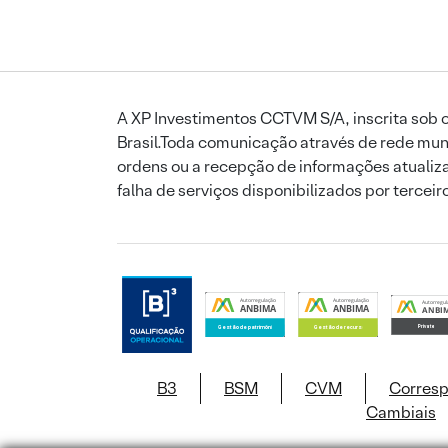
A XP Investimentos CCTVM S/A, inscrita sob o
Brasil.Toda comunicação através de rede mund
ordens ou a recepção de informações atualiza
falha de serviços disponibilizados por tercei
B3
BSM
CVM
Corres
Cambiais