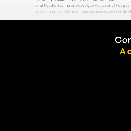
volatilidade. Sua maior exposição deve ser ativos pós
para otimizar os retornos. Logo, nossas sugestões de 
Con
A 