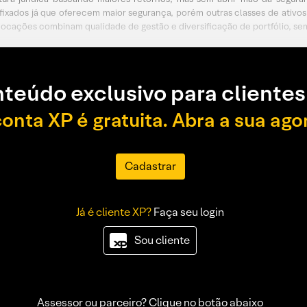
 fixados já que oferecem maior segurança, porém outras classes de ativos
alocações combinam qualidade de gestão e diversificação de portfólio, sem
teúdo exclusivo para clientes
conta XP é gratuita. Abra a sua ago
Cadastrar
Já é cliente XP?
Faça seu login
Sou cliente
Assessor ou parceiro? Clique no botão abaixo