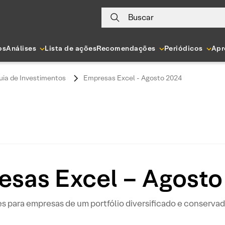
Buscar
os
Análises
Lista de ações
Recomendações
Periódicos
Apr
uia de Investimentos
Empresas Excel - Agosto 2024
esas Excel – Agosto
 para empresas de um portfólio diversificado e conserva