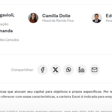
avioli,
Camilla Dolle
Ed
Head de Renda Fixa
Ana
cação
rnanda
os Listados
Compartilhar:
ídicas que alocam seu capital para objetivos e prazos específicos. Por i
ferecer com essas características, a carteira Excel é indicada para emp
utura jurídica buscando maiores retornos, mas sem abrir mão da segura