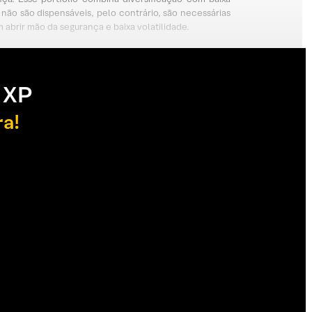
 não são dispensáveis, pelo contrário, são necessárias
 abrir mão da segurança e baixa volatilidade.
 XP
ra!