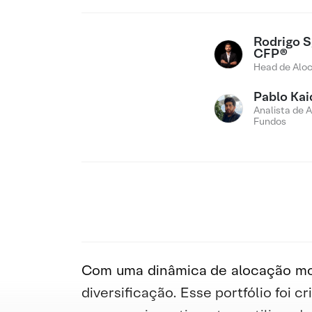
Rodrigo Sg
CFP®
Head de Alo
Pablo Ka
Analista de 
Fundos
Com uma dinâmica de alocação mode
diversificação. Esse portfólio foi