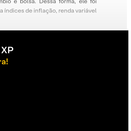
mbio e bolsa. Dessa forma, ele foi
 índices de inflação, renda variável
 XP
ra!