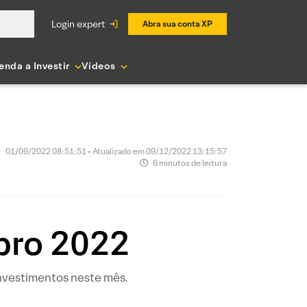
login expert
Abra sua conta XP
enda a Investir
Vídeos
01/09/2022 08:51:51 • Atualizado em 09/12/2022 13:15:57
6 minutos de leitura
bro 2022
investimentos neste mês.