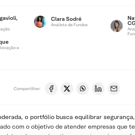
avioli,
Na
Clara Sodré
CG
Analista de Fundos
cação
Ana
Fun
ique
Alocação e
Compartilhar:
rada, o portfólio busca equilibrar segurança, l
 criado com o objetivo de atender empresas que t