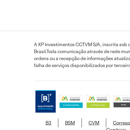
A XP Investimentos CCTVM S/A, inscrita sob o
Brasil.Toda comunicação através de rede mund
ordens ou a recepção de informações atualiza
falha de serviços disponibilizados por tercei
B3
BSM
CVM
Corres
Cambiais