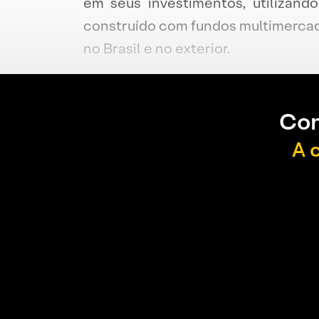
em seus investimentos, utilizando
construído com fundos multimercados
no Brasil e no exterior.
Con
A 