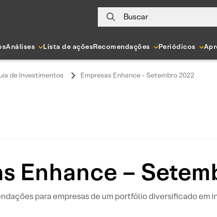
Buscar
os
Análises
Lista de ações
Recomendações
Periódicos
Apr
uia de Investimentos
Empresas Enhance - Setembro 2022
s Enhance – Setem
ndações para empresas de um portfólio diversificado em 