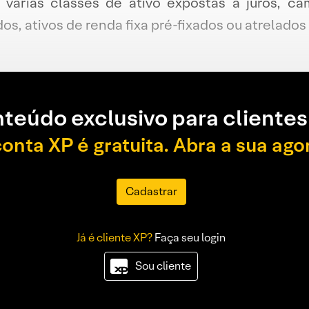
 várias classes de ativo expostas a juros, câ
, ativos de renda fixa pré-fixados ou atrelados a
teúdo exclusivo para clientes
conta XP é gratuita. Abra a sua ago
Cadastrar
Já é cliente XP?
Faça seu login
Sou cliente