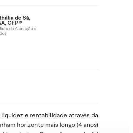
thália de Sá,
A, CFP®
lista de Alocação e
dos
iquidez e rentabilidade através da
enham horizonte mais longo (4 anos)