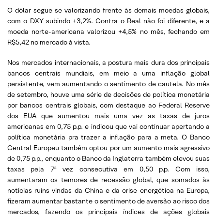
O dólar segue se valorizando frente às demais moedas globais,
com o DXY subindo +3,2%. Contra o Real não foi diferente, e a
moeda norte-americana valorizou +4,5% no mês, fechando em
R$5,42 no mercado à vista.
Nos mercados internacionais, a postura mais dura dos principais
bancos centrais mundiais, em meio a uma inflação global
persistente, vem aumentando o sentimento de cautela. No mês
de setembro, houve uma série de decisões de política monetária
por bancos centrais globais, com destaque ao Federal Reserve
dos EUA que aumentou mais uma vez as taxas de juros
americanas em 0,75 p.p. e indicou que vai continuar apertando a
política monetária pra trazer a inflação para a meta. O Banco
Central Europeu também optou por um aumento mais agressivo
de 0,75 p.p., enquanto o Banco da Inglaterra também elevou suas
taxas pela 7ª vez consecutiva em 0,50 p.p. Com isso,
aumentaram os temores de recessão global, que somados às
notícias ruins vindas da China e da crise energética na Europa,
fizeram aumentar bastante o sentimento de aversão ao risco dos
mercados, fazendo os principais índices de ações globais