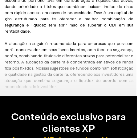
escolha do portfólio leva em consideração a liquidez dos ativos,
dando prioridade a títulos que combinem baixem índice de risco
com rápido acesso em casos de necessidade. Esse é um capital de
giro estruturado para te oferecer a melhor combinação de
segurança e liquidez sem abrir mão de superar o CDI em sua
rentabilidade.
A alocação a seguir é recomendada para empresas que possuem
perfil conservador em seus investimentos, com foco na segurança,
porém, combinando títulos de diferentes prazos para potencializar o
retorno. A alocação da carteira é concentrada em ativos de renda
fixa pós fixados. Nossas sugestões de fundos combinam sofisticação
e qualidade na gestão da carteira, oferecendo aos investidores uma
alocação que combina segurança e liquidez de acordo com as
necessidades do investidor.
Conteúdo exclusivo para
clientes XP