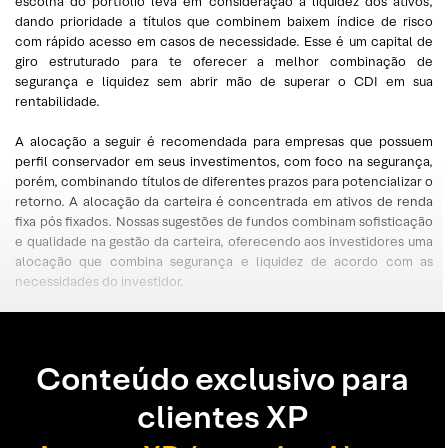
escolha do portfólio leva em consideração a liquidez dos ativos,
dando prioridade a títulos que combinem baixem índice de risco
com rápido acesso em casos de necessidade. Esse é um capital de
giro estruturado para te oferecer a melhor combinação de
segurança e liquidez sem abrir mão de superar o CDI em sua
rentabilidade.
A alocação a seguir é recomendada para empresas que possuem
perfil conservador em seus investimentos, com foco na segurança,
porém, combinando títulos de diferentes prazos para potencializar o
retorno. A alocação da carteira é concentrada em ativos de renda
fixa pós fixados. Nossas sugestões de fundos combinam sofisticação
e qualidade na gestão da carteira, oferecendo aos investidores uma
alocação que combina segurança e liquidez de acordo com as
necessidades do investidor.
Conteúdo exclusivo para
clientes XP