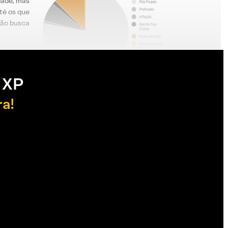
dade, mas
té os que
ção busca
 XP
ra!