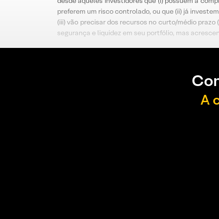
desde aqueles investidores que (i) possuem a compr
preferem um risco controlado, ou que (ii) já inves
(iii) vão precisar dos recursos no curto/médio pr
segurança e liquidez em seu portfólio, mas acrescent
Con
A 