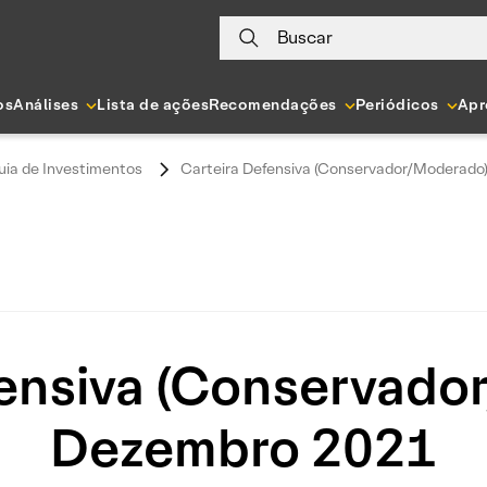
Buscar
os
Análises
Lista de ações
Recomendações
Periódicos
Apr
uia de Investimentos
Carteira Defensiva (Conservador/Moderado
fensiva (Conservado
Dezembro 2021