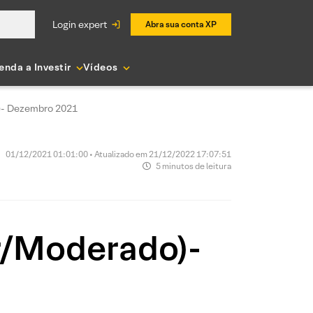
login expert
Abra sua conta XP
enda a Investir
Vídeos
)- Dezembro 2021
01/12/2021 01:01:00 • Atualizado em 21/12/2022 17:07:51
5 minutos de leitura
r/Moderado)-