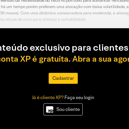
eensão da necessidade do risco no portfólio para alavancar rentabili
tem há um tempo porém preferem uma alocação com baixa volatilidade, a
azo (36 meses). Com uma dinâmica conservadora para moderada, a aloca
a ativos de risco para otimizar a rentabilidade.
teúdo exclusivo para clientes
conta XP é gratuita. Abra a sua ago
Cadastrar
Já é cliente XP?
Faça seu login
Sou cliente