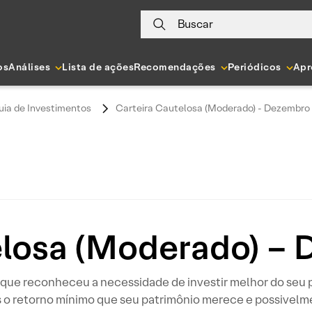
Buscar
os
Análises
Lista de ações
Recomendações
Periódicos
Apr
uia de Investimentos
Carteira Cautelosa (Moderado) - Dezembro
elosa (Moderado) –
or que reconheceu a necessidade de investir melhor do seu 
 o retorno mínimo que seu patrimônio merece e possivelm