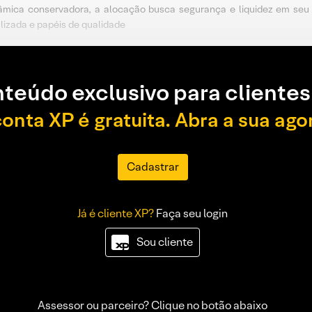
mica conservadora, a alocação busca segurança e liquidez em seu p
lizada e papéis de qualidade
teúdo exclusivo para clientes
conta XP é gratuita. Abra a sua ago
Cadastrar
Já é cliente XP?
Faça seu login
Sou cliente
Assessor ou parceiro? Clique no botão abaixo