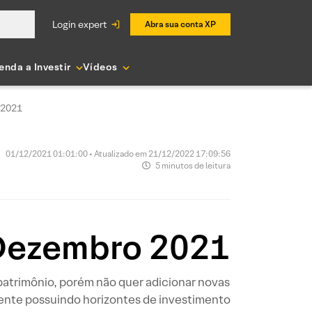
login expert
Abra sua conta XP
enda a Investir
Vídeos
 2021
01/12/2021 01:01:00 • Atualizado em 21/12/2022 17:09:56
5 minutos de leitura
 Dezembro 2021
patrimônio, porém não quer adicionar novas
ente possuindo horizontes de investimento