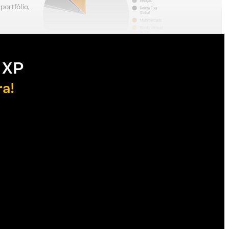
ortfólio,
 XP
ra!