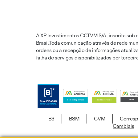
A XP Investimentos CCTVM S/A, inscrita sob o
Brasil.Toda comunicação através de rede mund
ordens ou a recepção de informações atualiza
falha de serviços disponibilizados por tercei
B3
BSM
CVM
Corres
Cambiais