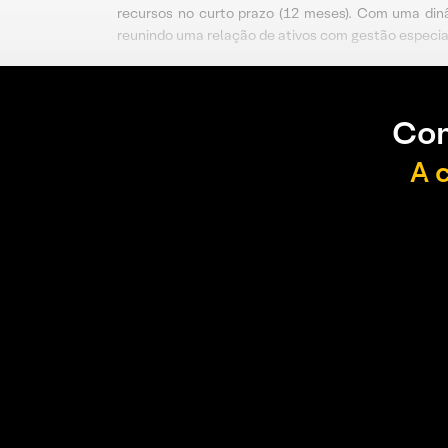
recursos no curto prazo (12 meses). Com uma dinâ
reunindo uma relação de ativos com gestão especia
Con
A 