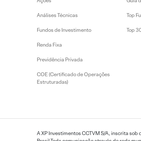
Ações
Guia 
Análises Técnicas
Top F
Fundos de Investimento
Top 3
Renda Fixa
Previdência Privada
COE (Certificado de Operações
Estruturadas)
A XP Investimentos CCTVM S/A, inscrita sob o
Brasil.Toda comunicação através de rede mund