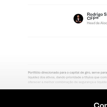
Rodrigo Sg
CFP®
Head de Alo
Portfólio direcionado para o capital de giro, serve pa
liquidez dos ativos, dando prioridade a títulos que c
oferecer a melhor combinação de segurança e liquidez
Con