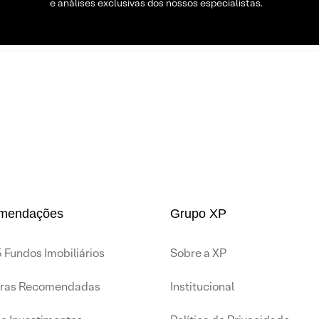
e análises exclusivas dos nossos especialistas.
mendações
Grupo XP
 Fundos Imobiliários
Sobre a XP
iras Recomendadas
Institucional