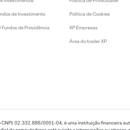
de Investimentos
Política de Privacidade
undos de Investimento
Política de Cookies
0 Fundos de Previdência
XP Empresas
Área do trader XP
 CNPJ: 02.332.886/0001-04, é uma instituição financeira aut
ial de computadores está sujeita a interrupções ou atrasos, 