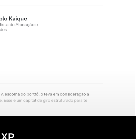
blo Kaique
lista de Alocação e
dos
o. A escolha do portfólio leva em consideração a
 Esse é um capital de giro estruturado para te
 XP