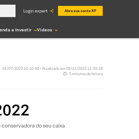
login expert
Abra sua conta XP
enda a Investir
Vídeos
01/07/2022 10:10:00 • Atualizado em 09/12/2022 11:33:28
5 minutos de leitura
2022
 conservadora do seu caixa