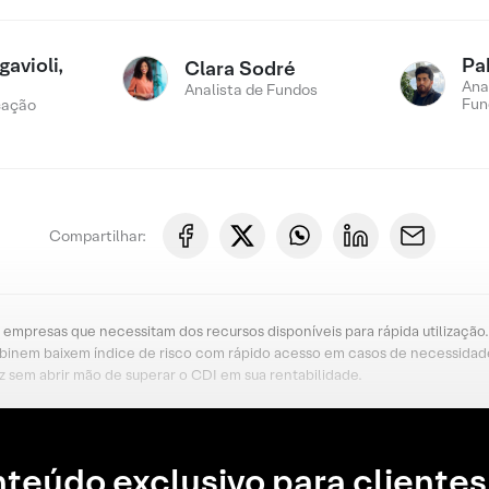
avioli,
Pa
Clara Sodré
Ana
Analista de Fundos
Fun
cação
Compartilhar:
ra empresas que necessitam dos recursos disponíveis para rápida utilizaçã
ombinem baixem índice de risco com rápido acesso em casos de necessidade.
 sem abrir mão de superar o CDI em sua rentabilidade.
teúdo exclusivo para clientes