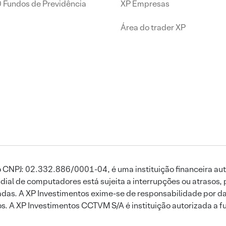
0 Fundos de Previdência
XP Empresas
Área do trader XP
 CNPJ: 02.332.886/0001-04, é uma instituição financeira aut
ial de computadores está sujeita a interrupções ou atrasos, 
das. A XP Investimentos exime-se de responsabilidade por dan
ros. A XP Investimentos CCTVM S/A é instituição autorizada a f