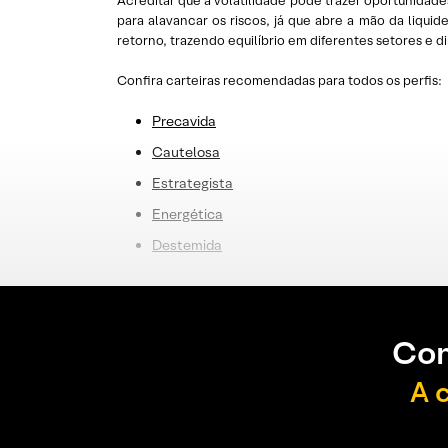
Acreditar que a volatilidade pode trazer oportunidad
para alavancar os riscos, já que abre a mão da liquid
retorno, trazendo equilíbrio em diferentes setores e d
Confira carteiras recomendadas para todos os perfis:
Precavida
Cautelosa
Estrategista
E
nergética
Destemida
Con
A 