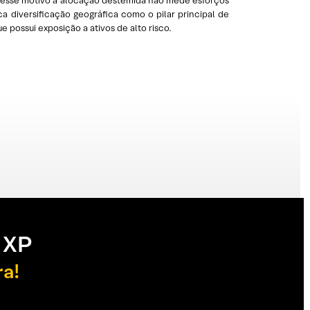
or esse motivo a alocação destemida não mede esforços
ca diversificação geográfica como o pilar principal de
e possui exposição a ativos de alto risco.
 XP
ra!