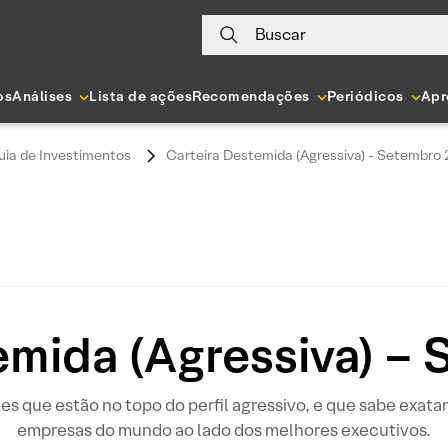
Buscar
os
Análises
Lista de ações
Recomendações
Periódicos
Apr
uia de Investimentos
Carteira Destemida (Agressiva) - Setembro
emida (Agressiva) –
tes que estão no topo do perfil agressivo, e que sabe exat
empresas do mundo ao lado dos melhores executivos.