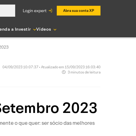
login expert
Abra sua conta XP
enda a Investir
Vídeos
 2023
04/09/2023 10:07:37 • Atualizado em 15/09/2023 16:03:40
3 minutos de leitura
 Setembro 2023
amente o que quer: ser sócio das melhores