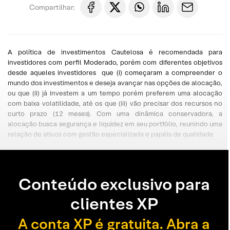
Compartilhar:
A política de investimentos Cautelosa é recomendada para
investidores com perfil Moderado, porém com diferentes objetivos
desde aqueles investidores que (i) começaram a compreender o
mundo dos investimentos e deseja avançar nas opções de alocação,
ou que (ii) já investem a um tempo porém preferem uma alocação
com baixa volatilidade, até os que (iii) vão precisar dos recursos no
curto prazo (12 meses). Com uma dinâmica conservadora, a
alocação busca segurança e liquidez em seu portfólio, reunindo uma
relação de ativos com gestão especializada e papéis de qualidade
Conteúdo exclusivo para
clientes XP
A conta XP é gratuita. Abra a