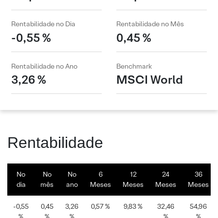
Rentabilidade no Dia
Rentabilidade no Mês
-0,55 %
0,45 %
Rentabilidade no Ano
Benchmark
3,26 %
MSCI World
Rentabilidade
No
No
No
6
12
24
36
dia
mês
ano
Meses
Meses
Meses
Meses
-0,55
0,45
3,26
0,57 %
9,83 %
32,46
54,96
%
%
%
%
%