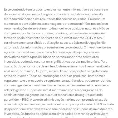
Este conteúdo tem propósito exclusivamente informativo e se baseia em
dados estatísticos, metodologias probabilísticas, fatos concretos do
mercado financeiro e em resultados financeiros apurados. Em nenhum
momento, o conteúdo desta mensagem representa opiniões pessoais ou
recomendações de investimento financeiro de qualquer natureza. Não se
configuram, portanto, como ideias, opiniões, pensamentos ou qualquer
forma de posicionamento por parte da XP Investimentos CCTVM S/A. É
terminantemente proibida a utilização, acesso, cópia ou divulgação não
autorizada das informações presentes neste conteúdo. O investimento em
ações é um investimento de risco. Na realização de operações com
derivativos existe a possibilidade de perdas superiores aos valores
investidos, podendo resultar em significativas perdas patrimoniais. Para
avaliação da performance de um fundo de investimentos é recomendável a
análise de, no mínimo, 12 (doze) meses. Leia o prospecto e o regulamento
antes de investir. Todas as informações sobre os produtos, bem como o
regulamento e o prospecto e regulamento aqui listados, podem ser obtidas
com seu agente de investimentos, em nosso site na internet ou no site do
referido gestor. Fundos de investimento não contam com garantia do
administrador, do gestor, de qualquer mecanismo de seguro ou fundo
garantidor – FGC. A taxa de administração máxima compreende a taxa de
administração mínima e o percentual máximo que a política do FUNDO admite
despender em razão das taxas de administração dos fundos de investimento
investidos. Os fundos de ações e multimercados com renda variável /sem