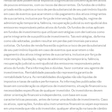
renda variável podem estar expostos a significativa concentração em ativos
de poucos emissores, com os riscos daí decorrentes. Os fundos de crédito
privado estão sujeitos a risco de perda substancial de seu patrimônio líquido
em caso de eventos que acarretem o não pagamento dos ativos integrantes
de sua carteira, inclusive por força de intervenção, liquidação, regime de
administração temporária, falência, recuperação judicial ou extrajudicial dos
emissores responsáveis pelos ativos do fundo. Os fundos de cotas aplicam
em fundos de investimento que utilizam estratégias com derivativos como
parte integrante de sua política de investimento. Tais estratégias, da forma
como são adotadas, podem resultar em perdas patrimoniais para seus
cotistas. Os fundos de renda fixa estão sujeitos a risco de perda substancial
de seu patrimônio líquido em caso de eventos que acarretem o não
pagamento dos ativos integrantes de sua carteira, inclusive por força de
intervenção, liquidação, regime de administração temporária, falência,
recuperação judicial ou extrajudicial dos emissores responsáveis pelos
ativos do fundo. Para informações e dúvidas, favor contatar seu agente de
investimentos. Rentabilidade passada não representa garantia de
rentabilidade futura. As rentabilidades divulgadas não são líquidas de
impostos e taxas de saída e performance. As informações publicadas não
levam em consideração os objetivos de investimento, situação financeira ou
necessidades específicas de qualquer investidor. Os investidores devem
obter orientação financeira independente, com base em suas
características pessoais, antes de tomar uma decisão de investimento. Caso
os ativos, operações, fundos e/ou instrumentos financeiros sejam expressos
em uma moeda que não a do investidor, qualquer alteração na taxa de câmbio