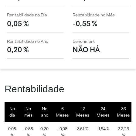
Rentabilidade no Dia
Rentabilidade no Mês
0,05 %
-0,55 %
Rentabilidade no Ano
Benchmark
0,20 %
NÃO HÁ
Rentabilidade
No
No
No
6
12
24
36
dia
mês
ano
Meses
Meses
Meses
Meses
0,05
-0,55
0,20
-0,08
3,61 %
11,54 %
22,23
%
%
%
%
%