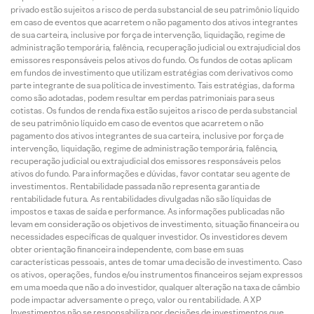
privado estão sujeitos a risco de perda substancial de seu patrimônio líquido
em caso de eventos que acarretem o não pagamento dos ativos integrantes
de sua carteira, inclusive por força de intervenção, liquidação, regime de
administração temporária, falência, recuperação judicial ou extrajudicial dos
emissores responsáveis pelos ativos do fundo. Os fundos de cotas aplicam
em fundos de investimento que utilizam estratégias com derivativos como
parte integrante de sua política de investimento. Tais estratégias, da forma
como são adotadas, podem resultar em perdas patrimoniais para seus
cotistas. Os fundos de renda fixa estão sujeitos a risco de perda substancial
de seu patrimônio líquido em caso de eventos que acarretem o não
pagamento dos ativos integrantes de sua carteira, inclusive por força de
intervenção, liquidação, regime de administração temporária, falência,
recuperação judicial ou extrajudicial dos emissores responsáveis pelos
ativos do fundo. Para informações e dúvidas, favor contatar seu agente de
investimentos. Rentabilidade passada não representa garantia de
rentabilidade futura. As rentabilidades divulgadas não são líquidas de
impostos e taxas de saída e performance. As informações publicadas não
levam em consideração os objetivos de investimento, situação financeira ou
necessidades específicas de qualquer investidor. Os investidores devem
obter orientação financeira independente, com base em suas
características pessoais, antes de tomar uma decisão de investimento. Caso
os ativos, operações, fundos e/ou instrumentos financeiros sejam expressos
em uma moeda que não a do investidor, qualquer alteração na taxa de câmbio
pode impactar adversamente o preço, valor ou rentabilidade. A XP
Investimentos não se responsabiliza por decisões de investimentos que