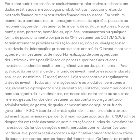
Este conteúdo tem propósito exclusivamente informativo e se baseia em
dados estatísticos, metodologias probabilísticas, fatos concretos do
mercado financeiro e em resultados financeiros apurados. Em nenhum
momento, o conteúdo desta mensagem representa opiniões pessoais ou
recomendações de investimento financeiro de qualquer natureza. Não se
configuram, portanto, como ideias, opiniões, pensamentos ou qualquer
forma de posicionamento por parte da XP Investimentos CCTVM S/A. É
terminantemente proibida a utilização, acesso, cópia ou divulgação não
autorizada das informações presentes neste conteúdo. O investimento em
ações é um investimento de risco. Na realização de operações com
derivativos existe a possibilidade de perdas superiores aos valores
investidos, podendo resultar em significativas perdas patrimoniais. Para
avaliação da performance de um fundo de investimentos é recomendável a
análise de, no mínimo, 12 (doze) meses. Leia o prospecto e o regulamento
antes de investir. Todas as informações sobre os produtos, bem como o
regulamento e o prospecto e regulamento aqui listados, podem ser obtidas
com seu agente de investimentos, em nosso site na internet ou no site do
referido gestor. Fundos de investimento não contam com garantia do
administrador, do gestor, de qualquer mecanismo de seguro ou fundo
garantidor – FGC. A taxa de administração máxima compreende a taxa de
administração mínima e o percentual máximo que a política do FUNDO admite
despender em razão das taxas de administração dos fundos de investimento
investidos. Os fundos de ações e multimercados com renda variável /sem
renda variável podem estar expostos a significativa concentração em ativos
de poucos emissores, com os riscos daí decorrentes. Os fundos de crédito