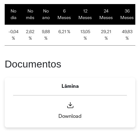
No
No
No
6
12
24
36
dia
mês
ano
Meses
Meses
Meses
Meses
-0,04
2,62
9,88
6,21 %
13,05
29,21
49,83
%
%
%
%
%
%
Documentos
Lâmina
Download