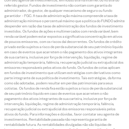
com seu agente de investimentos, em nosso site na internet ou no site do
referido gestor. Fundos de investimento não contam com garantia do
administrador, do gestor, de qualquer mecanismo de seguro ou fundo
garantidor – FGC. A taxa de administração máxima compreende a taxa de
administração mínima e o percentual máximo que a política do FUNDO admite
despender em razão das taxas de administração dos fundos de investimento
investidos. Os fundos de ações e multimercados com renda variável /sem
renda variável podem estar expostos a significativa concentração em ativos
de poucos emissores, com os riscos daí decorrentes. Os fundos de crédito
privado estão sujeitos a risco de perda substancial de seu patrimônio líquido
em caso de eventos que acarretem o não pagamento dos ativos integrantes
de sua carteira, inclusive por força de intervenção, liquidação, regime de
administração temporária, falência, recuperação judicial ou extrajudicial dos
emissores responsáveis pelos ativos do fundo. Os fundos de cotas aplicam
em fundos de investimento que utilizam estratégias com derivativos como
parte integrante de sua política de investimento. Tais estratégias, da forma
como são adotadas, podem resultar em perdas patrimoniais para seus
cotistas. Os fundos de renda fixa estão sujeitos a risco de perda substancial
de seu patrimônio líquido em caso de eventos que acarretem o não
pagamento dos ativos integrantes de sua carteira, inclusive por força de
intervenção, liquidação, regime de administração temporária, falência,
recuperação judicial ou extrajudicial dos emissores responsáveis pelos
ativos do fundo. Para informações e dúvidas, favor contatar seu agente de
investimentos. Rentabilidade passada não representa garantia de
rentabilidade futura. As rentabilidades divulgadas não são líquidas de