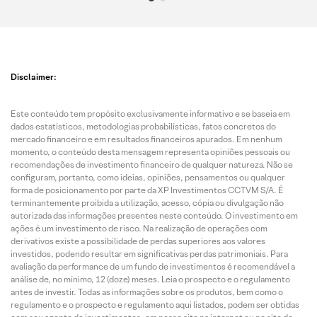
Disclaimer:
Este conteúdo tem propósito exclusivamente informativo e se baseia em
dados estatísticos, metodologias probabilísticas, fatos concretos do
mercado financeiro e em resultados financeiros apurados. Em nenhum
momento, o conteúdo desta mensagem representa opiniões pessoais ou
recomendações de investimento financeiro de qualquer natureza. Não se
configuram, portanto, como ideias, opiniões, pensamentos ou qualquer
forma de posicionamento por parte da XP Investimentos CCTVM S/A. É
terminantemente proibida a utilização, acesso, cópia ou divulgação não
autorizada das informações presentes neste conteúdo. O investimento em
ações é um investimento de risco. Na realização de operações com
derivativos existe a possibilidade de perdas superiores aos valores
investidos, podendo resultar em significativas perdas patrimoniais. Para
avaliação da performance de um fundo de investimentos é recomendável a
análise de, no mínimo, 12 (doze) meses. Leia o prospecto e o regulamento
antes de investir. Todas as informações sobre os produtos, bem como o
regulamento e o prospecto e regulamento aqui listados, podem ser obtidas