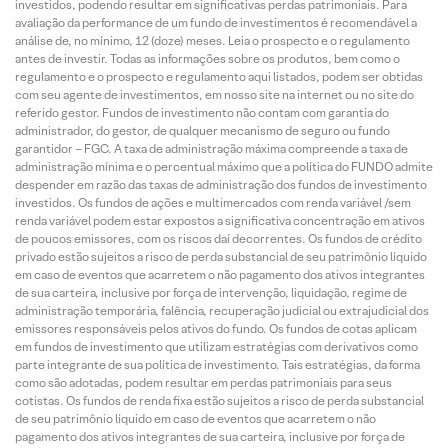
investidos, podendo resultar em significativas perdas patrimoniais. Para
avaliação da performance de um fundo de investimentos é recomendável a
análise de, no mínimo, 12 (doze) meses. Leia o prospecto e o regulamento
antes de investir. Todas as informações sobre os produtos, bem como o
regulamento e o prospecto e regulamento aqui listados, podem ser obtidas
com seu agente de investimentos, em nosso site na internet ou no site do
referido gestor. Fundos de investimento não contam com garantia do
administrador, do gestor, de qualquer mecanismo de seguro ou fundo
garantidor – FGC. A taxa de administração máxima compreende a taxa de
administração mínima e o percentual máximo que a política do FUNDO admite
despender em razão das taxas de administração dos fundos de investimento
investidos. Os fundos de ações e multimercados com renda variável /sem
renda variável podem estar expostos a significativa concentração em ativos
de poucos emissores, com os riscos daí decorrentes. Os fundos de crédito
privado estão sujeitos a risco de perda substancial de seu patrimônio líquido
em caso de eventos que acarretem o não pagamento dos ativos integrantes
de sua carteira, inclusive por força de intervenção, liquidação, regime de
administração temporária, falência, recuperação judicial ou extrajudicial dos
emissores responsáveis pelos ativos do fundo. Os fundos de cotas aplicam
em fundos de investimento que utilizam estratégias com derivativos como
parte integrante de sua política de investimento. Tais estratégias, da forma
como são adotadas, podem resultar em perdas patrimoniais para seus
cotistas. Os fundos de renda fixa estão sujeitos a risco de perda substancial
de seu patrimônio líquido em caso de eventos que acarretem o não
pagamento dos ativos integrantes de sua carteira, inclusive por força de