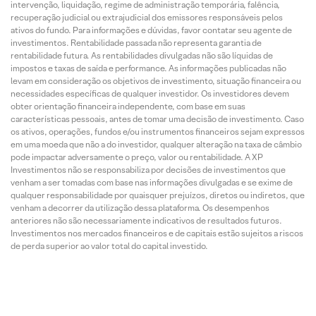
intervenção, liquidação, regime de administração temporária, falência,
recuperação judicial ou extrajudicial dos emissores responsáveis pelos
ativos do fundo. Para informações e dúvidas, favor contatar seu agente de
investimentos. Rentabilidade passada não representa garantia de
rentabilidade futura. As rentabilidades divulgadas não são líquidas de
impostos e taxas de saída e performance. As informações publicadas não
levam em consideração os objetivos de investimento, situação financeira ou
necessidades específicas de qualquer investidor. Os investidores devem
obter orientação financeira independente, com base em suas
características pessoais, antes de tomar uma decisão de investimento. Caso
os ativos, operações, fundos e/ou instrumentos financeiros sejam expressos
em uma moeda que não a do investidor, qualquer alteração na taxa de câmbio
pode impactar adversamente o preço, valor ou rentabilidade. A XP
Investimentos não se responsabiliza por decisões de investimentos que
venham a ser tomadas com base nas informações divulgadas e se exime de
qualquer responsabilidade por quaisquer prejuízos, diretos ou indiretos, que
venham a decorrer da utilização dessa plataforma. Os desempenhos
anteriores não são necessariamente indicativos de resultados futuros.
Investimentos nos mercados financeiros e de capitais estão sujeitos a riscos
de perda superior ao valor total do capital investido.