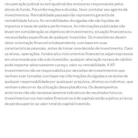
recuperação judicial ou extrajudicial dos emissores responsáveis pelos
ativos do fundo. Para informações e dúvidas, favor contatar seu agente de
investimentos. Rentabilidade passada não representa garantia de
rentabilidade futura. As rentabilidades divulgadas não são líquidas de
impostos e taxas de saída e performance. As informações publicadas não
levam em consideração os objetivos de investimento, situação financeira ou
necessidades específicas de qualquer investidor. Os investidores devem
obter orientação financeira independente, com base em suas
características pessoais, antes de tomar uma decisão de investimento. Caso
os ativos, operações, fundos e/ou instrumentos financeiros sejam expressos
em uma moeda que não a do investidor, qualquer alteração na taxa de câmbio
pode impactar adversamente o preço, valor ou rentabilidade. A XP
Investimentos não se responsabiliza por decisões de investimentos que
venham a ser tomadas com base nas informações divulgadas e se exime de
qualquer responsabilidade por quaisquer prejuízos, diretos ou indiretos, que
venham a decorrer da utilização dessa plataforma. Os desempenhos
anteriores não são necessariamente indicativos de resultados futuros.
Investimentos nos mercados financeiros e de capitais estão sujeitos a riscos
de perda superior ao valor total do capital investido.