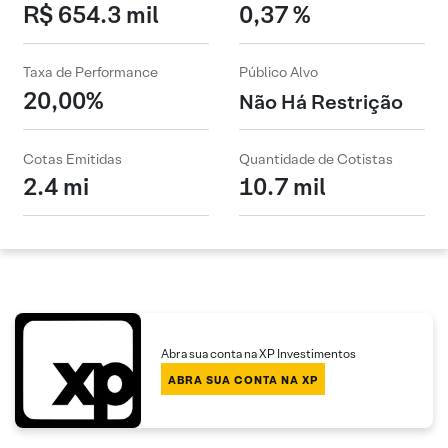
R$ 654.3 mil
0,37 %
Taxa de Performance
Público Alvo
20,00%
Não Há Restrição
Cotas Emitidas
Quantidade de Cotistas
2.4 mi
10.7 mil
Abra sua conta na XP Investimentos
ABRA SUA CONTA NA XP