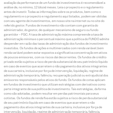
avaliação da performance de um fundo de investimentos é recomendável a
análise de, no mínimo, 12 (doze) meses. Leia o prospecto e o regulamento
antes de investir. Todas as informações sobre os produtos, bem como o
regulamento e o prospecto e regulamento aqui listados, podem ser obtidas
com seu agente de investimentos, em nosso site na internet ou no site do
referido gestor. Fundos de investimento não contam com garantia do
administrador, do gestor, de qualquer mecanismo de seguro ou fundo
garantidor – FGC. A taxa de administração máxima compreende a taxa de
administração mínima e o percentual máximo que a política do FUNDO admite
despender em razão das taxas de administração dos fundos de investimento
investidos. Os fundos de ações e multimercados com renda variável /sem
renda variável podem estar expostos a significativa concentração em ativos
de poucos emissores, com os riscos daí decorrentes. Os fundos de crédito
privado estão sujeitos a risco de perda substancial de seu patrimônio líquido
em caso de eventos que acarretem o não pagamento dos ativos integrantes
de sua carteira, inclusive por força de intervenção, liquidação, regime de
administração temporária, falência, recuperação judicial ou extrajudicial dos
emissores responsáveis pelos ativos do fundo. Os fundos de cotas aplicam
em fundos de investimento que utilizam estratégias com derivativos como
parte integrante de sua política de investimento. Tais estratégias, da forma
como são adotadas, podem resultar em perdas patrimoniais para seus
cotistas. Os fundos de renda fixa estão sujeitos a risco de perda substancial
de seu patrimônio líquido em caso de eventos que acarretem o não
pagamento dos ativos integrantes de sua carteira, inclusive por força de
intervenção, liquidação, regime de administração temporária, falência,