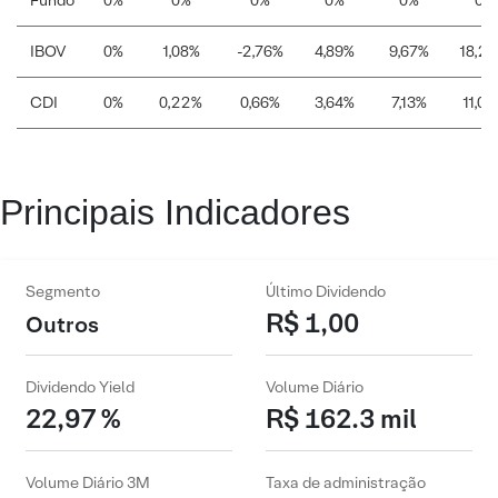
Fundo
0%
0%
0%
0%
0%
0%
IBOV
0%
1,08%
-2,76%
4,89%
9,67%
18,2
CDI
0%
0,22%
0,66%
3,64%
7,13%
11,0
Principais Indicadores
Segmento
Último Dividendo
R$ 1,00
Outros
Dividendo Yield
Volume Diário
22,97 %
R$ 162.3 mil
Volume Diário 3M
Taxa de administração