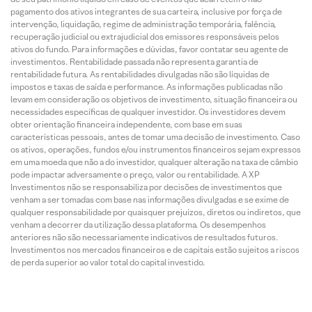
pagamento dos ativos integrantes de sua carteira, inclusive por força de
intervenção, liquidação, regime de administração temporária, falência,
recuperação judicial ou extrajudicial dos emissores responsáveis pelos
ativos do fundo. Para informações e dúvidas, favor contatar seu agente de
investimentos. Rentabilidade passada não representa garantia de
rentabilidade futura. As rentabilidades divulgadas não são líquidas de
impostos e taxas de saída e performance. As informações publicadas não
levam em consideração os objetivos de investimento, situação financeira ou
necessidades específicas de qualquer investidor. Os investidores devem
obter orientação financeira independente, com base em suas
características pessoais, antes de tomar uma decisão de investimento. Caso
os ativos, operações, fundos e/ou instrumentos financeiros sejam expressos
em uma moeda que não a do investidor, qualquer alteração na taxa de câmbio
pode impactar adversamente o preço, valor ou rentabilidade. A XP
Investimentos não se responsabiliza por decisões de investimentos que
venham a ser tomadas com base nas informações divulgadas e se exime de
qualquer responsabilidade por quaisquer prejuízos, diretos ou indiretos, que
venham a decorrer da utilização dessa plataforma. Os desempenhos
anteriores não são necessariamente indicativos de resultados futuros.
Investimentos nos mercados financeiros e de capitais estão sujeitos a riscos
de perda superior ao valor total do capital investido.