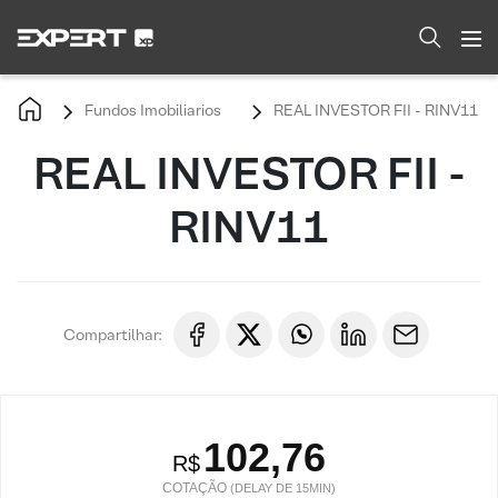
Fundos Imobiliarios
REAL INVESTOR FII - RINV11
REAL INVESTOR FII -
RINV11
Compartilhar:
102,76
R$
COTAÇÃO
(DELAY DE 15MIN)