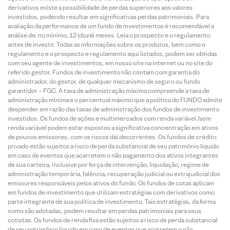
derivativos existe a possibilidade de perdas superiores aos valores
investidos, podendo resultar em significativas perdas patrimoniais. Para
avaliação da performance de um fundo de investimentos é recomendável a
análise de, no mínimo, 12 (doze) meses. Leia o prospecto e o regulamento
antes de investir. Todas as informações sobre os produtos, bem como o
regulamento e o prospecto e regulamento aqui listados, podem ser obtidas
com seu agente de investimentos, em nosso site na internet ou no site do
referido gestor. Fundos de investimento não contam com garantia do
administrador, do gestor, de qualquer mecanismo de seguro ou fundo
garantidor – FGC. A taxa de administração máxima compreende a taxa de
administração mínima e o percentual máximo que a política do FUNDO admite
despender em razão das taxas de administração dos fundos de investimento
investidos. Os fundos de ações e multimercados com renda variável /sem
renda variável podem estar expostos a significativa concentração em ativos
de poucos emissores, com os riscos daí decorrentes. Os fundos de crédito
privado estão sujeitos a risco de perda substancial de seu patrimônio líquido
em caso de eventos que acarretem o não pagamento dos ativos integrantes
de sua carteira, inclusive por força de intervenção, liquidação, regime de
administração temporária, falência, recuperação judicial ou extrajudicial dos
emissores responsáveis pelos ativos do fundo. Os fundos de cotas aplicam
em fundos de investimento que utilizam estratégias com derivativos como
parte integrante de sua política de investimento. Tais estratégias, da forma
como são adotadas, podem resultar em perdas patrimoniais para seus
cotistas. Os fundos de renda fixa estão sujeitos a risco de perda substancial
de seu patrimônio líquido em caso de eventos que acarretem o não