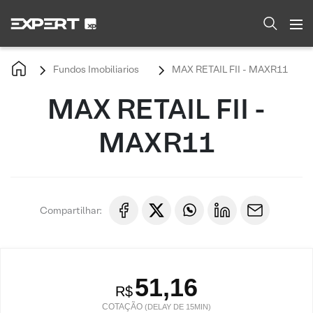
Fundos Imobiliarios
MAX RETAIL FII - MAXR11
MAX RETAIL FII -
MAXR11
Compartilhar:
51,16
R$
COTAÇÃO
(DELAY DE 15MIN)