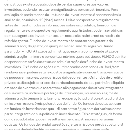
derivativos existe a possibilidade de perdas superiores aos valores
investidos, podendo resultar em significativas perdas patrimoniais. Para
avaliação da performance de um fundo de investimentos é recomendável a
análise de, no mínimo, 12 (doze) meses. Leia o prospecto e o regulamento
antes de investir. Todas as informações sobre os produtos, bem como o
regulamento e o prospecto e regulamento aqui listados, podem ser obtidas
com seu agente de investimentos, em nosso site na internet ou no site do
referido gestor. Fundos de investimento não contam com garantia do
administrador, do gestor, de qualquer mecanismo de seguro ou fundo
garantidor – FGC. A taxa de administração máxima compreende a taxa de
administração mínima e o percentual máximo que a política do FUNDO admite
despender em razão das taxas de administração dos fundos de investimento
investidos. Os fundos de ações e multimercados com renda variável /sem
renda variável podem estar expostos a significativa concentração em ativos
de poucos emissores, com os riscos daí decorrentes. Os fundos de crédito
privado estão sujeitos a risco de perda substancial de seu patrimônio líquido
em caso de eventos que acarretem o não pagamento dos ativos integrantes
de sua carteira, inclusive por força de intervenção, liquidação, regime de
administração temporária, falência, recuperação judicial ou extrajudicial dos
emissores responsáveis pelos ativos do fundo. Os fundos de cotas aplicam
em fundos de investimento que utilizam estratégias com derivativos como
parte integrante de sua política de investimento. Tais estratégias, da forma
como são adotadas, podem resultar em perdas patrimoniais para seus
cotistas. Os fundos de renda fixa estão sujeitos a risco de perda substancial
de seu patrimônio líquido em caso de eventos que acarretem o não