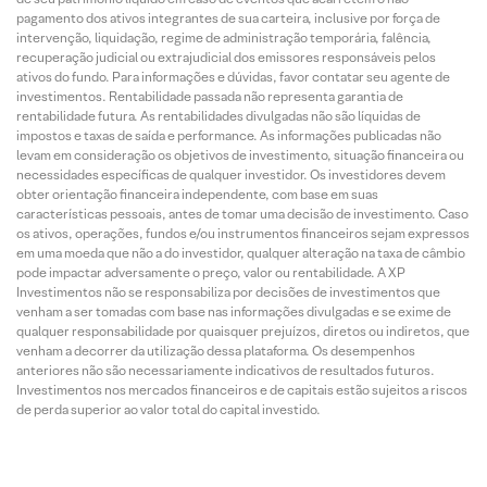
pagamento dos ativos integrantes de sua carteira, inclusive por força de
intervenção, liquidação, regime de administração temporária, falência,
recuperação judicial ou extrajudicial dos emissores responsáveis pelos
ativos do fundo. Para informações e dúvidas, favor contatar seu agente de
investimentos. Rentabilidade passada não representa garantia de
rentabilidade futura. As rentabilidades divulgadas não são líquidas de
impostos e taxas de saída e performance. As informações publicadas não
levam em consideração os objetivos de investimento, situação financeira ou
necessidades específicas de qualquer investidor. Os investidores devem
obter orientação financeira independente, com base em suas
características pessoais, antes de tomar uma decisão de investimento. Caso
os ativos, operações, fundos e/ou instrumentos financeiros sejam expressos
em uma moeda que não a do investidor, qualquer alteração na taxa de câmbio
pode impactar adversamente o preço, valor ou rentabilidade. A XP
Investimentos não se responsabiliza por decisões de investimentos que
venham a ser tomadas com base nas informações divulgadas e se exime de
qualquer responsabilidade por quaisquer prejuízos, diretos ou indiretos, que
venham a decorrer da utilização dessa plataforma. Os desempenhos
anteriores não são necessariamente indicativos de resultados futuros.
Investimentos nos mercados financeiros e de capitais estão sujeitos a riscos
de perda superior ao valor total do capital investido.