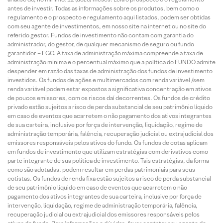
antes de investir. Todas as informações sobre os produtos, bem como o
regulamento e o prospecto e regulamento aqui listados, podem ser obtidas
com seu agente de investimentos, em nosso site na internet ou no site do
referido gestor. Fundos de investimento não contam com garantia do
administrador, do gestor, de qualquer mecanismo de seguro ou fundo
garantidor – FGC. A taxa de administração máxima compreende a taxa de
administração mínima e o percentual máximo que a política do FUNDO admite
despender em razão das taxas de administração dos fundos de investimento
investidos. Os fundos de ações e multimercados com renda variável /sem
renda variável podem estar expostos a significativa concentração em ativos
de poucos emissores, com os riscos daí decorrentes. Os fundos de crédito
privado estão sujeitos a risco de perda substancial de seu patrimônio líquido
em caso de eventos que acarretem o não pagamento dos ativos integrantes
de sua carteira, inclusive por força de intervenção, liquidação, regime de
administração temporária, falência, recuperação judicial ou extrajudicial dos
emissores responsáveis pelos ativos do fundo. Os fundos de cotas aplicam
em fundos de investimento que utilizam estratégias com derivativos como
parte integrante de sua política de investimento. Tais estratégias, da forma
como são adotadas, podem resultar em perdas patrimoniais para seus
cotistas. Os fundos de renda fixa estão sujeitos a risco de perda substancial
de seu patrimônio líquido em caso de eventos que acarretem o não
pagamento dos ativos integrantes de sua carteira, inclusive por força de
intervenção, liquidação, regime de administração temporária, falência,
recuperação judicial ou extrajudicial dos emissores responsáveis pelos