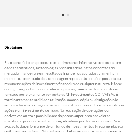
Disclaimer:
Este conteúdo tem propósito exclusivamente informativo e se baseia em
dados estatísticos, metodologias probabilísticas, fatos concretos do
mercado financeiro e em resultados financeiros apurados. Em nenhum
momento, o conteúdo desta mensagem representa opiniões pessoais ou
recomendações de investimento financeiro de qualquer natureza. Não se
configuram, portanto, como ideias, opiniões, pensamentos ou qualquer
forma de posicionamento por parte da XP Investimentos CCTVM S/A. É
terminantemente proibida a utilização, acesso, cópia ou divulgação não
autorizada das informações presentes neste conteúdo. O investimento em
ações é um investimento de risco. Na realização de operações com
derivativos existe a possibilidade de perdas superiores aos valores
investidos, podendo resultar em significativas perdas patrimoniais. Para
avaliação da performance de um fundo de investimentos é recomendável a
análise de, no mínimo, 12 (doze) meses. Leia o prospecto e o regulamento