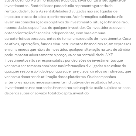
ativos do fundo. Para informações e dúvidas, favor contatar seu agente de
investimentos. Rentabilidade passada não representa garantia de
rentabilidade futura. As rentabilidades divulgadas não são líquidas de
impostos e taxas de saída e performance. As informações publicadas não
levam em consideração os objetivos de investimento, situação financeira ou
necessidades específicas de qualquer investidor. Os investidores devem
obter orientação financeira independente, com base em suas
características pessoais, antes de tomar uma decisão de investimento. Caso
os ativos, operações, fundos e/ou instrumentos financeiros sejam expressos
em uma moeda que não a do investidor, qualquer alteração na taxa de câmbio
pode impactar adversamente o preço, valor ou rentabilidade. A XP
Investimentos não se responsabiliza por decisões de investimentos que
venham a ser tomadas com base nas informações divulgadas e se exime de
qualquer responsabilidade por quaisquer prejuízos, diretos ou indiretos, que
venham a decorrer da utilização dessa plataforma. Os desempenhos
anteriores não são necessariamente indicativos de resultados futuros.
Investimentos nos mercados financeiros e de capitais estão sujeitos a riscos
de perda superior ao valor total do capital investido.