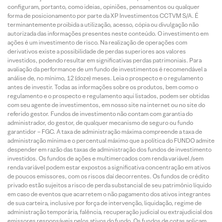
configuram, portanto, como ideias, opiniões, pensamentos ou qualquer
forma de posicionamento por parte da XP Investimentos CCTVM S/A. É
terminantemente proibida a utilização, acesso, cópia ou divulgação não
autorizada das informações presentes neste conteúdo. O investimento em
ações é um investimento de risco. Na realização de operações com
derivativos existe a possibilidade de perdas superiores aos valores
investidos, podendo resultar em significativas perdas patrimoniais. Para
avaliação da performance de um fundo de investimentos é recomendável a
análise de, no mínimo, 12 (doze) meses. Leia o prospecto e o regulamento
antes de investir. Todas as informações sobre os produtos, bem como o
regulamento e o prospecto e regulamento aqui listados, podem ser obtidas
com seu agente de investimentos, em nosso site na internet ou no site do
referido gestor. Fundos de investimento não contam com garantia do
administrador, do gestor, de qualquer mecanismo de seguro ou fundo
garantidor – FGC. A taxa de administração máxima compreende a taxa de
administração mínima e o percentual máximo que a política do FUNDO admite
despender em razão das taxas de administração dos fundos de investimento
investidos. Os fundos de ações e multimercados com renda variável /sem
renda variável podem estar expostos a significativa concentração em ativos
de poucos emissores, com os riscos daí decorrentes. Os fundos de crédito
privado estão sujeitos a risco de perda substancial de seu patrimônio líquido
em caso de eventos que acarretem o não pagamento dos ativos integrantes
de sua carteira, inclusive por força de intervenção, liquidação, regime de
administração temporária, falência, recuperação judicial ou extrajudicial dos
emissores responsáveis pelos ativos do fundo. Os fundos de cotas aplicam