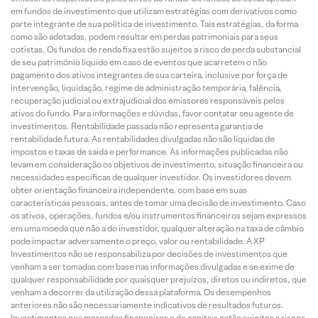
em fundos de investimento que utilizam estratégias com derivativos como
parte integrante de sua política de investimento. Tais estratégias, da forma
como são adotadas, podem resultar em perdas patrimoniais para seus
cotistas. Os fundos de renda fixa estão sujeitos a risco de perda substancial
de seu patrimônio líquido em caso de eventos que acarretem o não
pagamento dos ativos integrantes de sua carteira, inclusive por força de
intervenção, liquidação, regime de administração temporária, falência,
recuperação judicial ou extrajudicial dos emissores responsáveis pelos
ativos do fundo. Para informações e dúvidas, favor contatar seu agente de
investimentos. Rentabilidade passada não representa garantia de
rentabilidade futura. As rentabilidades divulgadas não são líquidas de
impostos e taxas de saída e performance. As informações publicadas não
levam em consideração os objetivos de investimento, situação financeira ou
necessidades específicas de qualquer investidor. Os investidores devem
obter orientação financeira independente, com base em suas
características pessoais, antes de tomar uma decisão de investimento. Caso
os ativos, operações, fundos e/ou instrumentos financeiros sejam expressos
em uma moeda que não a do investidor, qualquer alteração na taxa de câmbio
pode impactar adversamente o preço, valor ou rentabilidade. A XP
Investimentos não se responsabiliza por decisões de investimentos que
venham a ser tomadas com base nas informações divulgadas e se exime de
qualquer responsabilidade por quaisquer prejuízos, diretos ou indiretos, que
venham a decorrer da utilização dessa plataforma. Os desempenhos
anteriores não são necessariamente indicativos de resultados futuros.
Investimentos nos mercados financeiros e de capitais estão sujeitos a riscos