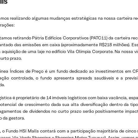
IIs
tamos realizando algumas mudanças estratégicas na nossa carteira r
erações:
tamos retirando Pátria Edifícios Corporativos (PATC11) da carteira r
antado das emissões em caixa (aproximadamente R$218 milhões). Es
 aquisição de uma laje no edifício Vila Olímpia Corporate. Na nossa v
curto prazo.
inea Índices de Preço é um fundo dedicado ao investimentos em CRI
lação controlada, o fundo apresenta spreads saudáveis e a previsi
da.
tica é proprietário de 14 imóveis logísticos com baixa vacância, espa
otencial de crescimento dada sua alta diversificação dentro da tipo
pagamentos de dividendos no curto prazo serão positivamente impac
o da gestora.
, o Fundo HSI Malls contará com a participação majoritária de cinco 
sco, Via Verde Shopping e Shopping Metro Tucuruvi). Assim, vemos p