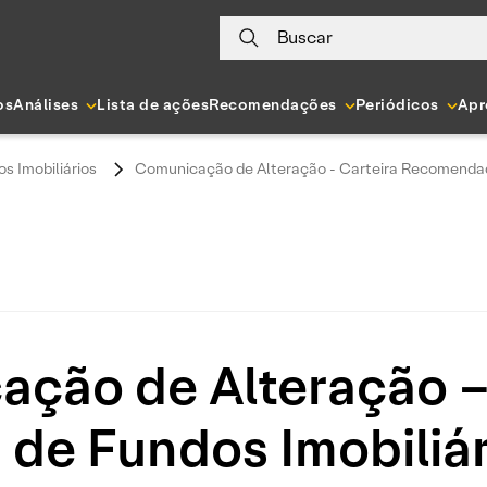
Buscar
os
Análises
Lista de ações
Recomendações
Periódicos
Apr
s Imobiliários
Comunicação de Alteração - Carteira Recomendada
ção de Alteração –
e Fundos Imobiliári