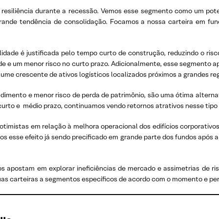
resiliência durante a recessão. Vemos esse segmento como um pote
ande tendência de consolidação. Focamos a nossa carteira em fundo
lidade é justificada pelo tempo curto de construção, reduzindo o risc
ade e um menor risco no curto prazo. Adicionalmente, esse segmento 
e crescente de ativos logísticos localizados próximos a grandes reg
ndimento e menor risco de perda de patrimônio, são uma ótima alternat
curto e médio prazo, continuamos vendo retornos atrativos nesse tipo
otimistas em relação à melhora operacional dos edifícios corporativo
mos esse efeito já sendo precificado em grande parte dos fundos após a
s apostam em explorar ineficiências de mercado e assimetrias de risc
suas carteiras a segmentos específicos de acordo com o momento e per