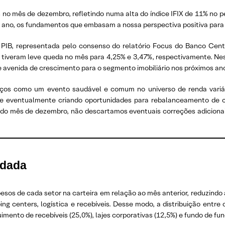
 no mês de dezembro, refletindo numa alta do índice IFIX de 11% no 
do ano, os fundamentos que embasam a nossa perspectiva positiva par
PIB, representada pelo consenso do relatório Focus do Banco Cent
ão tiveram leve queda no mês para 4,25% e 3,47%, respectivamente. Ne
 avenida de crescimento para o segmento imobiliário nos próximos an
os como um evento saudável e comum no universo de renda variáv
 e eventualmente criando oportunidades para rebalanceamento de c
 do mês de dezembro, não descartamos eventuais correções adicionai
ndada
 pesos de cada setor na carteira em relação ao mês anterior, reduzindo
g centers, logística e recebíveis. Desse modo, a distribuição ent
uimento de recebíveis (25,0%), lajes corporativas (12,5%) e fundo de fun