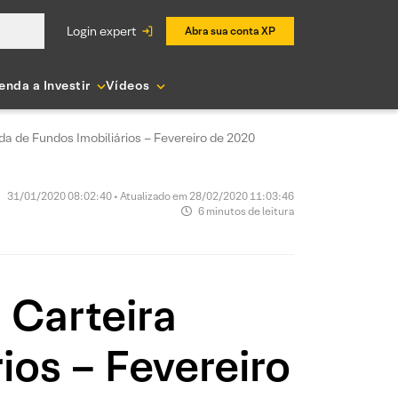
login expert
Abra sua conta XP
enda a Investir
Vídeos
 de Fundos Imobiliários – Fevereiro de 2020
31/01/2020 08:02:40 • Atualizado em 28/02/2020 11:03:46
6 minutos de leitura
 Carteira
os – Fevereiro