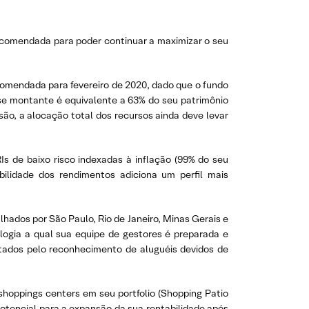
ecomendada para poder continuar a maximizar o seu
ecomendada para fevereiro de 2020, dado que o fundo
se montante é equivalente a 63% do seu patrimônio
isão, a alocação total dos recursos ainda deve levar
s de baixo risco indexadas à inflação (99% do seu
bilidade dos rendimentos adiciona um perfil mais
lhados por São Paulo, Rio de Janeiro, Minas Gerais e
logia a qual sua equipe de gestores é preparada e
tados pelo reconhecimento de aluguéis devidos de
shoppings centers em seu portfolio (Shopping Patio
otencial para a expansão da sua rentabilidade após