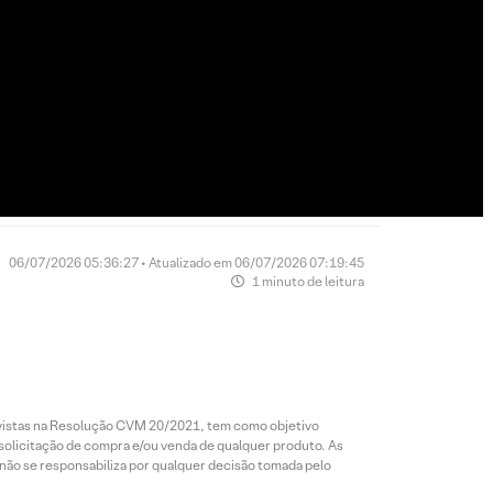
06/07/2026 05:36:27 • Atualizado em 06/07/2026 07:19:45
1 minuto de leitura
revistas na Resolução CVM 20/2021, tem como objetivo
 solicitação de compra e/ou venda de qualquer produto. As
 não se responsabiliza por qualquer decisão tomada pelo