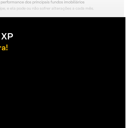
performance dos principais fundos imobiliários
pe, e ela pode ou não sofrer alterações a cada mês.
 XP
ra!