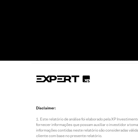
Disclaimer:
Este relatório de análise foi elaborado pela XP Investim
fornecer informações que possam auxiliar o investidor a toma
informações contidas neste relatório são consideradas válida
cliente com base no presente relatório.