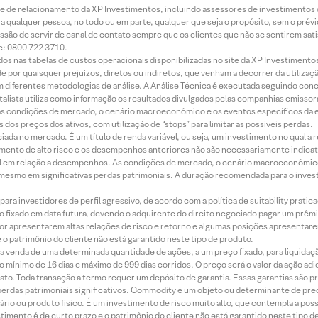
rede de relacionamento da XP Investimentos, incluindo assessores de investimentos
ara qualquer pessoa, no todo ou em parte, qualquer que seja o propósito, sem o pr
ssão de servir de canal de contato sempre que os clientes que não se sentirem sat
e: 0800 722 3710.
dos nas tabelas de custos operacionais disponibilizadas no site da XP Investimento
 por quaisquer prejuízos, diretos ou indiretos, que venham a decorrer da utilizaç
 diferentes metodologias de análise. A Análise Técnica é executada seguindo conc
alista utiliza como informação os resultados divulgados pelas companhias emissora
 condições de mercado, o cenário macroeconômico e os eventos específicos da em
dos preços dos ativos, com utilização de “stops” para limitar as possíveis perdas.
ada no mercado. É um título de renda variável, ou seja, um investimento no qual a r
mento de alto risco e os desempenhos anteriores não são necessariamente indicat
terial em relação a desempenhos. As condições de mercado, o cenário macroeconômi
mesmo em significativas perdas patrimoniais. A duração recomendada para o inves
ra investidores de perfil agressivo, de acordo com a política de suitability prat
 fixado em data futura, devendo o adquirente do direito negociado pagar um prê
or apresentarem altas relações de risco e retorno e algumas posições apresentarem 
o patrimônio do cliente não está garantido neste tipo de produto.
 venda de uma determinada quantidade de ações, a um preço fixado, para liquidaç
 mínimo de 16 dias e máximo de 999 dias corridos. O preço será o valor da ação ad
ato. Toda transação a termo requer um depósito de garantia. Essas garantias são 
rdas patrimoniais significativos. Commodity é um objeto ou determinante de preç
rio ou produto físico. É um investimento de risco muito alto, que contempla a possi
imento é de curto prazo e o patrimônio do cliente não está garantido neste tipo 