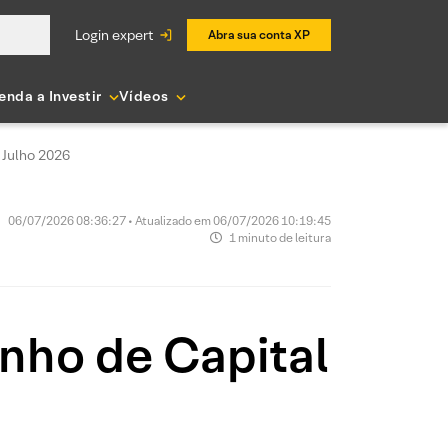
login expert
Abra sua conta XP
enda a Investir
Vídeos
 Julho 2026
06/07/2026 08:36:27 • Atualizado em 06/07/2026 10:19:45
1 minuto de leitura
nho de Capital