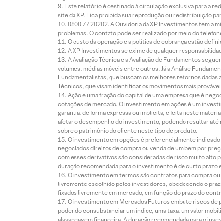
Este relatório é destinado à circulação exclusiva para a 
site da XP. Fica proibida sua reprodução ou redistribuição p
0800 77 20202. A Ouvidoria da XP Investimentos tem a mi
problemas. O contato pode ser realizado por meio do telefon
O custo da operação e a política de cobrança estão defini
A XP Investimentos se exime de qualquer responsabilidade
A Avaliação Técnica e a Avaliação de Fundamentos seguem
volumes, médias móveis entre outros. Já a Análise Fundament
Fundamentalistas, que buscam os melhores retornos dadas as
Técnicos, que visam identificar os movimentos mais prováveis 
Ação é uma fração do capital de uma empresa que é negoci
cotações de mercado. O investimento em ações é um investi
garantia, de forma expressa ou implícita, é feita neste ma
afetar o desempenho do investimento, podendo resultar até 
sobre o patrimônio do cliente neste tipo de produto.
O investimento em opções é preferencialmente indicado pa
negociados direitos de compra ou venda de um bem por preço
com esses derivativos são consideradas de risco muito alto p
duração recomendada para o investimento é de curto prazo e 
O investimento em termos são contratos para compra ou a
livremente escolhido pelos investidores, obedecendo o prazo
fixados livremente em mercado, em função do prazo do contr
O investimento em Mercados Futuros embute riscos de pe
podendo consubstanciar um índice, uma taxa, um valor mobiliá
alavancagem financeira. A duração recomendada para o invest