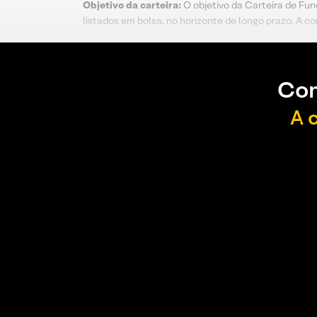
Objetivo da carteira:
O objetivo da Carteira de Fun
listados em bolsa, no horizonte de longo prazo. A c
Con
A 