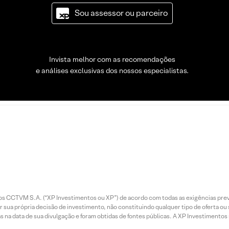
Sou assessor ou parceiro
Invista melhor com as recomendações
e análises exclusivas dos nossos especialistas.
entos CCTVM S.A. (“XP Investimentos ou XP”) de acordo com todas as exigências p
r sua própria decisão de investimento, não constituindo qualquer tipo de oferta ou
s na data de sua divulgação e foram obtidas de fontes públicas. A XP Investimentos