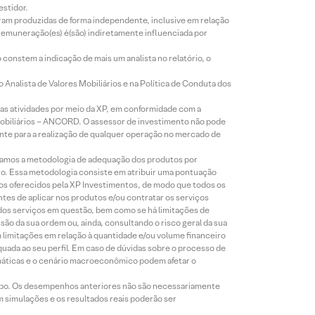
estidor.
foram produzidas de forma independente, inclusive em relação
 remuneração(es) é(são) indiretamente influenciada por
constem a indicação de mais um analista no relatório, o
Analista de Valores Mobiliários e na Política de Conduta dos
s atividades por meio da XP, em conformidade com a
Mobiliários – ANCORD. O assessor de investimento não pode
iente para a realização de qualquer operação no mercado de
lizamos a metodologia de adequação dos produtos por
to. Essa metodologia consiste em atribuir uma pontuação
tos oferecidos pela XP Investimentos, de modo que todos os
ntes de aplicar nos produtos e/ou contratar os serviços
 dos serviços em questão, bem como se há limitações de
o da sua ordem ou, ainda, consultando o risco geral da sua
m limitações em relação à quantidade e/ou volume financeiro
equada ao seu perfil. Em caso de dúvidas sobre o processo de
imáticas e o cenário macroeconômico podem afetar o
empo. Os desempenhos anteriores não são necessariamente
m simulações e os resultados reais poderão ser