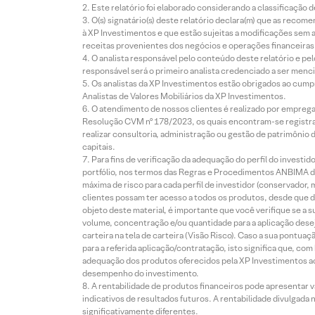
Este relatório foi elaborado considerando a classificação d
O(s) signatário(s) deste relatório declara(m) que as reco
à XP Investimentos e que estão sujeitas a modificações sem 
receitas provenientes dos negócios e operações financeiras 
O analista responsável pelo conteúdo deste relatório e pe
responsável será o primeiro analista credenciado a ser menci
Os analistas da XP Investimentos estão obrigados ao cumpr
Analistas de Valores Mobiliários da XP Investimentos.
O atendimento de nossos clientes é realizado por empreg
Resolução CVM nº 178/2023, os quais encontram-se registrad
realizar consultoria, administração ou gestão de patrimônio 
capitais.
Para fins de verificação da adequação do perfil do invest
portfólio, nos termos das Regras e Procedimentos ANBIMA de
máxima de risco para cada perfil de investidor (conservado
clientes possam ter acesso a todos os produtos, desde que de
objeto deste material, é importante que você verifique se a
volume, concentração e/ou quantidade para a aplicação dese
carteira na tela de carteira (Visão Risco). Caso a sua pontu
para a referida aplicação/contratação, isto significa que, co
adequação dos produtos oferecidos pela XP Investimentos ao
desempenho do investimento.
A rentabilidade de produtos financeiros pode apresentar
indicativos de resultados futuros. A rentabilidade divulgada
significativamente diferentes.