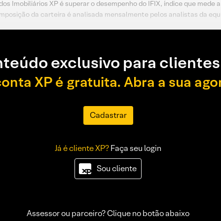
dos Imobiliários XP é superar o desempenho do IFIX, índice que mede a 
omposição da carteira é analisada mensalmente pelos analistas da equi
teúdo exclusivo para clientes
conta XP é gratuita. Abra a sua ago
Cadastrar
Já é cliente XP?
Faça seu login
Sou cliente
Assessor ou parceiro? Clique no botão abaixo