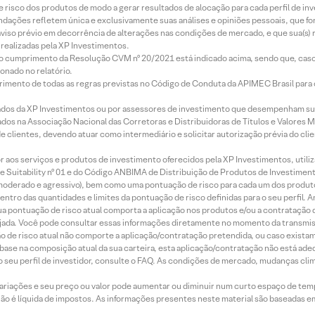
e risco dos produtos de modo a gerar resultados de alocação para cada perfil de inv
mendações refletem única e exclusivamente suas análises e opiniões pessoais, que 
aviso prévio em decorrência de alterações nas condições de mercado, e que sua(s)
realizadas pela XP Investimentos.
lo cumprimento da Resolução CVM nº 20/2021 está indicado acima, sendo que, caso 
onado no relatório.
imento de todas as regras previstas no Código de Conduta da APIMEC Brasil para o 
ados da XP Investimentos ou por assessores de investimento que desempenham sua
os na Associação Nacional das Corretoras e Distribuidoras de Títulos e Valores 
de clientes, devendo atuar como intermediário e solicitar autorização prévia do cl
idor aos serviços e produtos de investimento oferecidos pela XP Investimentos, uti
 Suitability nº 01 e do Código ANBIMA de Distribuição de Produtos de Investimen
r, moderado e agressivo), bem como uma pontuação de risco para cada um dos produ
ntro das quantidades e limites da pontuação de risco definidas para o seu perfil. A
 sua pontuação de risco atual comporta a aplicação nos produtos e/ou a contratação
jada. Você pode consultar essas informações diretamente no momento da transmissã
ação de risco atual não comporte a aplicação/contratação pretendida, ou caso exista
m base na composição atual da sua carteira, esta aplicação/contratação não está ad
 seu perfil de investidor, consulte o FAQ. As condições de mercado, mudanças cl
 variações e seu preço ou valor pode aumentar ou diminuir num curto espaço de t
 não é líquida de impostos. As informações presentes neste material são baseadas e