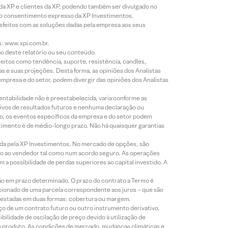
 da XP e clientes da XP, podendo também ser divulgado no
évio consentimento expresso da XP Investimentos.
isfeitos com as soluções dadas pela empresa aos seus
s: www.xpi.com.br.
ão deste relatório ou seu conteúdo.
eitos como tendência, suporte, resistência, candles,
s e suas projeções. Desta forma, as opiniões dos Analistas
presa e do setor, podem divergir das opiniões dos Analistas
entabilidade não é preestabelecida, varia conforme as
ivos de resultados futuros e nenhuma declaração ou
co, os eventos específicos da empresa e do setor podem
timento é de médio-longo prazo. Não há quaisquer garantias
icada pela XP Investimentos. No mercado de opções, são
mio ao vendedor tal como num acordo seguro. As operações
a possibilidade de perdas superiores ao capital investido. A
ão em prazo determinado. O prazo do contrato a Termo é
icionado de uma parcela correspondente aos juros – que são
prestadas em duas formas: cobertura ou margem.
o de um contrato futuro ou outro instrumento derivativo,
bilidade de oscilação de preço devido à utilização de
de produto. As condições de mercado, mudanças climáticas e