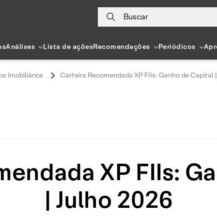
Buscar
os
Análises
Lista de ações
Recomendações
Periódicos
Apr
s Imobiliários
Carteira Recomendada XP FIIs: Ganho de Capital |
mendada XP FIIs: Ga
| Julho 2026