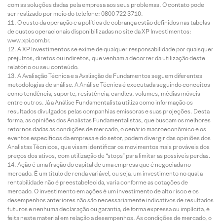
com as soluções dadas pela empresa aos seus problemas. O contato pode
ser realizado por meio do telefone: 0800 722 3710.
O custo da operação e a política de cobrança estão definidos nas tabelas
de custos operacionais disponibilizadas no site da XP Investimentos:
www.xpi.com.br.
A XP Investimentos se exime de qualquer responsabilidade por quaisquer
prejuízos, diretos ou indiretos, que venham a decorrer da utilização deste
relatório ou seu conteúdo.
A Avaliação Técnica e a Avaliação de Fundamentos seguem diferentes
metodologias de análise. A Análise Técnica é executada seguindo conceitos
como tendência, suporte, resistência, candles, volumes, médias móveis
entre outros. Já a Análise Fundamentalista utiliza como informação os
resultados divulgados pelas companhias emissoras e suas projeções. Desta
forma, as opiniões dos Analistas Fundamentalistas, que buscam os melhores
retornos dadas as condições de mercado, o cenário macroeconômico e os
eventos específicos da empresa e do setor, podem divergir das opiniões dos
Analistas Técnicos, que visam identificar os movimentos mais prováveis dos
preços dos ativos, com utilização de “stops” para limitar as possíveis perdas.
Ação é uma fração do capital de uma empresa que é negociada no
mercado. É um título de renda variável, ou seja, um investimento no qual a
rentabilidade não é preestabelecida, varia conforme as cotações de
mercado. O investimento em ações é um investimento de alto risco e os
desempenhos anteriores não são necessariamente indicativos de resultados
futuros e nenhuma declaração ou garantia, de forma expressa ou implícita, é
feita neste material em relação a desempenhos. As condições de mercado, o