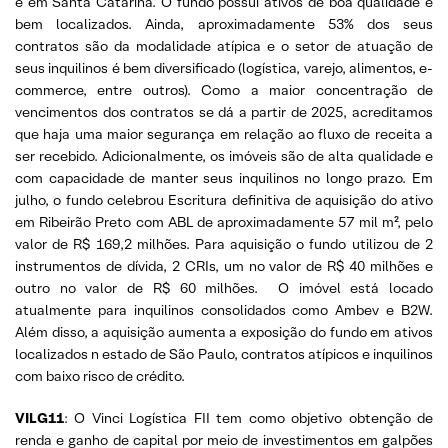
e em Santa Catarina. O fundo possui ativos de boa qualidade e
bem localizados. Ainda, aproximadamente 53% dos seus
contratos são da modalidade atípica e o setor de atuação de
seus inquilinos é bem diversificado (logística, varejo, alimentos, e-
commerce, entre outros). Como a maior concentração de
vencimentos dos contratos se dá a partir de 2025, acreditamos
que haja uma maior segurança em relação ao fluxo de receita a
ser recebido. Adicionalmente, os imóveis são de alta qualidade e
com capacidade de manter seus inquilinos no longo prazo. Em
julho, o fundo celebrou Escritura definitiva de aquisição do ativo
em Ribeirão Preto com ABL de aproximadamente 57 mil m², pelo
valor de R$ 169,2 milhões. Para aquisição o fundo utilizou de 2
instrumentos de dívida, 2 CRIs, um no valor de R$ 40 milhões e
outro no valor de R$ 60 milhões. O imóvel está locado
atualmente para inquilinos consolidados como Ambev e B2W.
Além disso, a aquisição aumenta a exposição do fundo em ativos
localizados n estado de São Paulo, contratos atípicos e inquilinos
com baixo risco de crédito.
VILG11
: O Vinci Logística FII tem como objetivo obtenção de
renda e ganho de capital por meio de investimentos em galpões