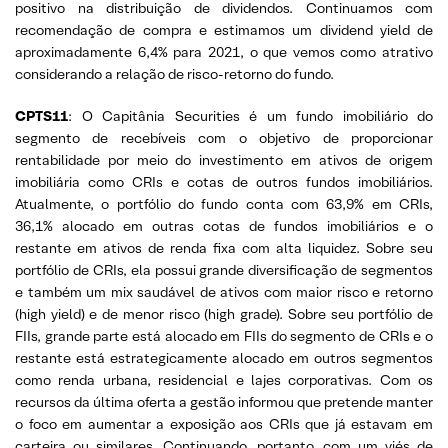
positivo na distribuição de dividendos. Continuamos com
recomendação de compra e estimamos um dividend yield de
aproximadamente 6,4% para 2021, o que vemos como atrativo
considerando a relação de risco-retorno do fundo.
CPTS11
: O Capitânia Securities é um fundo imobiliário do
segmento de recebíveis com o objetivo de proporcionar
rentabilidade por meio do investimento em ativos de origem
imobiliária como CRIs e cotas de outros fundos imobiliários.
Atualmente, o portfólio do fundo conta com 63,9% em CRIs,
36,1% alocado em outras cotas de fundos imobiliários e o
restante em ativos de renda fixa com alta liquidez. Sobre seu
portfólio de CRIs, ela possui grande diversificação de segmentos
e também um mix saudável de ativos com maior risco e retorno
(high yield) e de menor risco (high grade). Sobre seu portfólio de
FIIs, grande parte está alocado em FIIs do segmento de CRIs e o
restante está estrategicamente alocado em outros segmentos
como renda urbana, residencial e lajes corporativas. Com os
recursos da última oferta a gestão informou que pretende manter
o foco em aumentar a exposição aos CRIs que já estavam em
carteira ou similares. Continuando, portanto, com um viés de