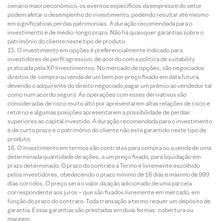
cenário macroeconômico, os eventos específicos da empresa e do setor
podem afetar o desempenho do investimento, podendo resultar até mesmo
em significativas perdas patrimoniais. A duração recomendada para o
investimento é de médio-longo prazo. Não há quaisquer garantias sobre o
patrimônio do cliente neste tipo de produto.
O investimento em opções é preferencialmente indicado para
investidores de perfil agressivo, de acordo com a política de suitability
praticada pela XP Investimentos. No mercado de opções, são negociados
direitos de compra ou venda de um bem por preço fixado em data futura,
devendo o adquirente do direito negociado pagar um prêmio ao vendedor tal
como num acordo seguro. As operações com esses derivativos são
consideradas de risco muito alto por apresentarem altas relações de risco e
retorno e algumas posições apresentarem a possibilidade de perdas
superiores ao capital investido. A duração recomendada para o investimento
é de curto prazo e o patrimônio do cliente não está garantido neste tipo de
produto.
O investimento em termos são contratos para compra ou a venda de uma
determinada quantidade de ações, a um preço fixado, para liquidação em
prazo determinado. O prazo do contrato a Termo é livremente escolhido
pelos investidores, obedecendo o prazo mínimo de 16 dias e máximo de 999
dias corridos. O preço será o valor da ação adicionado de uma parcela
correspondente aos juros – que são fixados livremente em mercado, em
função do prazo do contrato. Toda transação a termo requer um depósito de
garantia. Essas garantias são prestadas em duas formas: cobertura ou
margem.