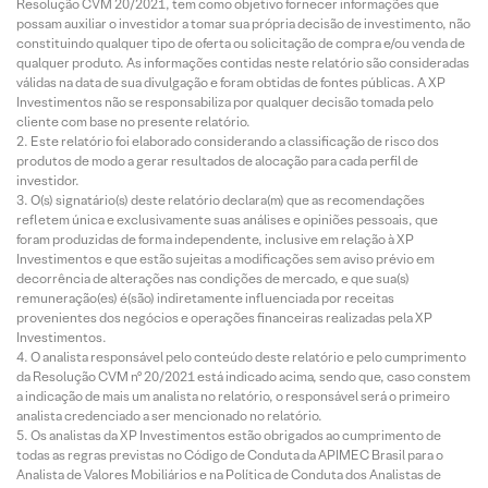
Resolução CVM 20/2021, tem como objetivo fornecer informações que
possam auxiliar o investidor a tomar sua própria decisão de investimento, não
constituindo qualquer tipo de oferta ou solicitação de compra e/ou venda de
qualquer produto. As informações contidas neste relatório são consideradas
válidas na data de sua divulgação e foram obtidas de fontes públicas. A XP
Investimentos não se responsabiliza por qualquer decisão tomada pelo
cliente com base no presente relatório.
Este relatório foi elaborado considerando a classificação de risco dos
produtos de modo a gerar resultados de alocação para cada perfil de
investidor.
O(s) signatário(s) deste relatório declara(m) que as recomendações
refletem única e exclusivamente suas análises e opiniões pessoais, que
foram produzidas de forma independente, inclusive em relação à XP
Investimentos e que estão sujeitas a modificações sem aviso prévio em
decorrência de alterações nas condições de mercado, e que sua(s)
remuneração(es) é(são) indiretamente influenciada por receitas
provenientes dos negócios e operações financeiras realizadas pela XP
Investimentos.
O analista responsável pelo conteúdo deste relatório e pelo cumprimento
da Resolução CVM nº 20/2021 está indicado acima, sendo que, caso constem
a indicação de mais um analista no relatório, o responsável será o primeiro
analista credenciado a ser mencionado no relatório.
Os analistas da XP Investimentos estão obrigados ao cumprimento de
todas as regras previstas no Código de Conduta da APIMEC Brasil para o
Analista de Valores Mobiliários e na Política de Conduta dos Analistas de