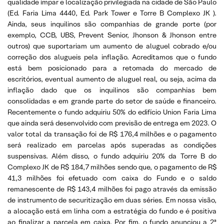
qualidade ímpar e localização privilegiada na cidade de São Paulo
(Ed. Faria Lima 4440, Ed. Park Tower e Torre B Complexo JK ).
Ainda, seus inquilinos são companhias de grande porte (por
exemplo, CCB, UBS, Prevent Senior, Jhonson & Jhonson entre
outros) que suportariam um aumento de aluguel cobrado e/ou
correção dos alugueis pela inflação. Acreditamos que o fundo
está bem posicionado para a retomada do mercado de
escritórios, eventual aumento de aluguel real, ou seja, acima da
inflação dado que os inquilinos são companhias bem
consolidadas e em grande parte do setor de saúde e financeiro.
Recentemente o fundo adquiriu 50% do edifício Union Faria Lima
que ainda será desenvolvido com previsão de entrega em 2023. O
valor total da transação foi de R$ 176,4 milhões e o pagamento
será realizado em parcelas após superadas as condições
suspensivas. Além disso, o fundo adquiriu 20% da Torre B do
Complexo JK de R$ 184,7 milhões sendo que, o pagamento de R$
41,3 milhões foi efetuado com caixa do Fundo e o saldo
remanescente de R$ 143,4 milhões foi pago através da emissão
de instrumento de securitização em duas séries. Em nossa visão,
a alocação está em linha com a estratégia do fundo e é positiva
ao finalizar a parcela em caixa. Por fim, o fundo anunciou a 2ª