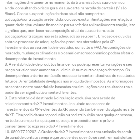
informações diretamente no momento da transmissão da sua ordem ou,
ainda, consultando o risco geral da sua carteira na tela de carteira (Visão
Risco). Caso a sua pontuação de risco atual não comporte a
aplicação/contratação pretendida, ou caso existam limitações em relação à
quantidade e/ou volume financeiro para a referida aplicação/contratação, isto
significa que, com base na composição atual da sua carteira, esta
aplicação/contratação não está adequada ao seu perfil. Em caso de dúvidas
sobre o processo de adequação dos produtos oferecidos pela XP
Investimentos ao seu perfil de investidor, consulte o FAQ. As condições de
mercado, mudanças climáticas e o cenário macroeconômico podem afetar o
desempenho do investimento.
A rentabilidade de produtos financeiros pode apresentar variações e seu
preço ou valor pode aumentar ou diminuir num curto espaço de tempo. Os
desempenhos anteriores não são necessariamente indicativos de resultados
futuros. A rentabilidade divulgada não é líquida de impostos. As informações
presentes neste material são baseadas em simulações e os resultados reais
poderão ser significativamente diferentes.
Este relatório é destinado à circulação exclusiva para a rede de
relacionamento da XP Investimentos, incluindo assessores de
investimentos da XP e clientes da XP, podendo também ser divulgado no site
da XP. Fica proibida sua reprodução ou redistribuição para qualquer pessoa,
no todo ou em parte, qualquer que seja o propósito, sem o prévio
consentimento expresso da XP Investimentos.
0800 77 20202. A Ouvidoria da XP Investimentos tem a missão de servir
de canal de contato sempre que os clientes que não se sentirem satisfeitos