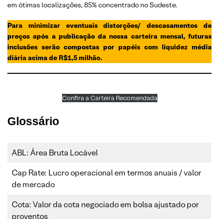
em ótimas localizações, 85% concentrado no Sudeste.
Para minimizar eventuais distorções/ descasamentos de
preços após a publicação da nossa carteira mensal, futuras
inclusões serão compostas por papéis com liquidez média
diária acima de R$1,5 milhão.
Confira a Carteira Recomendada
Glossário
ABL: Área Bruta Locável
Cap Rate: Lucro operacional em termos anuais / valor
de mercado
Cota: Valor da cota negociado em bolsa ajustado por
proventos