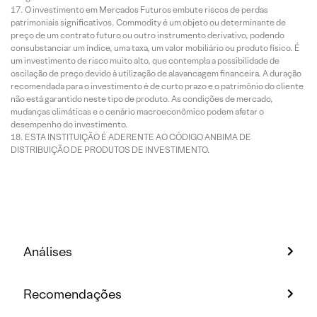
O investimento em Mercados Futuros embute riscos de perdas
patrimoniais significativos. Commodity é um objeto ou determinante de
preço de um contrato futuro ou outro instrumento derivativo, podendo
consubstanciar um índice, uma taxa, um valor mobiliário ou produto físico. É
um investimento de risco muito alto, que contempla a possibilidade de
oscilação de preço devido à utilização de alavancagem financeira. A duração
recomendada para o investimento é de curto prazo e o patrimônio do cliente
não está garantido neste tipo de produto. As condições de mercado,
mudanças climáticas e o cenário macroeconômico podem afetar o
desempenho do investimento.
ESTA INSTITUIÇÃO É ADERENTE AO CÓDIGO ANBIMA DE
DISTRIBUIÇÃO DE PRODUTOS DE INVESTIMENTO.
Análises
Recomendações