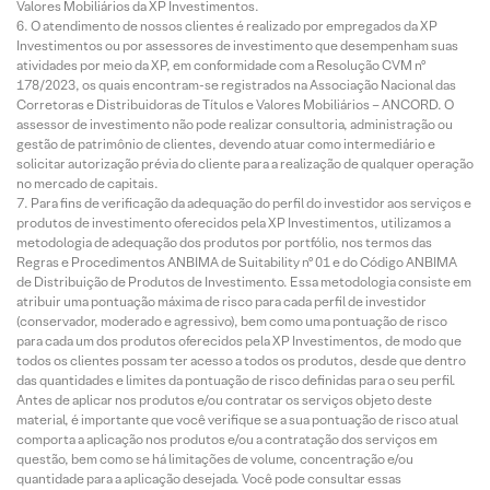
Valores Mobiliários da XP Investimentos.
O atendimento de nossos clientes é realizado por empregados da XP
Investimentos ou por assessores de investimento que desempenham suas
atividades por meio da XP, em conformidade com a Resolução CVM nº
178/2023, os quais encontram-se registrados na Associação Nacional das
Corretoras e Distribuidoras de Títulos e Valores Mobiliários – ANCORD. O
assessor de investimento não pode realizar consultoria, administração ou
gestão de patrimônio de clientes, devendo atuar como intermediário e
solicitar autorização prévia do cliente para a realização de qualquer operação
no mercado de capitais.
Para fins de verificação da adequação do perfil do investidor aos serviços e
produtos de investimento oferecidos pela XP Investimentos, utilizamos a
metodologia de adequação dos produtos por portfólio, nos termos das
Regras e Procedimentos ANBIMA de Suitability nº 01 e do Código ANBIMA
de Distribuição de Produtos de Investimento. Essa metodologia consiste em
atribuir uma pontuação máxima de risco para cada perfil de investidor
(conservador, moderado e agressivo), bem como uma pontuação de risco
para cada um dos produtos oferecidos pela XP Investimentos, de modo que
todos os clientes possam ter acesso a todos os produtos, desde que dentro
das quantidades e limites da pontuação de risco definidas para o seu perfil.
Antes de aplicar nos produtos e/ou contratar os serviços objeto deste
material, é importante que você verifique se a sua pontuação de risco atual
comporta a aplicação nos produtos e/ou a contratação dos serviços em
questão, bem como se há limitações de volume, concentração e/ou
quantidade para a aplicação desejada. Você pode consultar essas