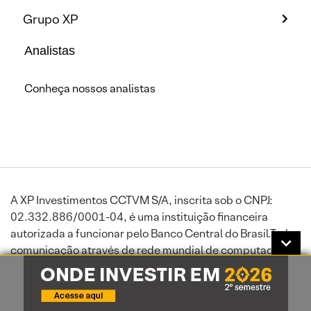
Grupo XP
Analistas
Conheça nossos analistas
A XP Investimentos CCTVM S/A, inscrita sob o CNPJ:
02.332.886/0001-04, é uma instituição financeira
autorizada a funcionar pelo Banco Central do Brasil.Toda
comunicação através de rede mundial de computadores
está sujeita a interrupções ou atrasos, podendo impedir
ou prejudicar o envio de ordens ou a recepção de
informações atualizadas. A XP Investimentos exime-se de