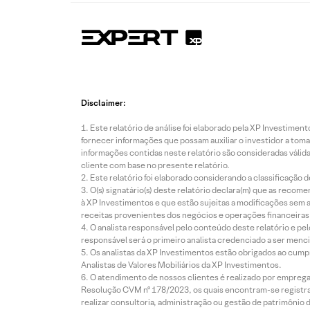
Disclaimer:
Este relatório de análise foi elaborado pela XP Investim
fornecer informações que possam auxiliar o investidor a toma
informações contidas neste relatório são consideradas válida
cliente com base no presente relatório.
Este relatório foi elaborado considerando a classificação d
O(s) signatário(s) deste relatório declara(m) que as reco
à XP Investimentos e que estão sujeitas a modificações sem 
receitas provenientes dos negócios e operações financeiras 
O analista responsável pelo conteúdo deste relatório e pe
responsável será o primeiro analista credenciado a ser menci
Os analistas da XP Investimentos estão obrigados ao cumpr
Analistas de Valores Mobiliários da XP Investimentos.
O atendimento de nossos clientes é realizado por empreg
Resolução CVM nº 178/2023, os quais encontram-se registrad
realizar consultoria, administração ou gestão de patrimônio 