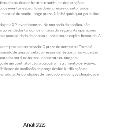
ivos de resultados futuros e nenhuma declaração ou
co, os eventos específicos da empresa e do setor podem
timento é de médio-longo prazo. Não há quaisquer garantias
icada pela XP Investimentos. No mercado de opções, são
mio ao vendedor tal como num acordo seguro. As operações
a possibilidade de perdas superiores ao capital investido. A
ão em prazo determinado. O prazo do contrato a Termo é
icionado de uma parcela correspondente aos juros – que são
prestadas em duas formas: cobertura ou margem.
o de um contrato futuro ou outro instrumento derivativo,
bilidade de oscilação de preço devido à utilização de
de produto. As condições de mercado, mudanças climáticas e
Analistas