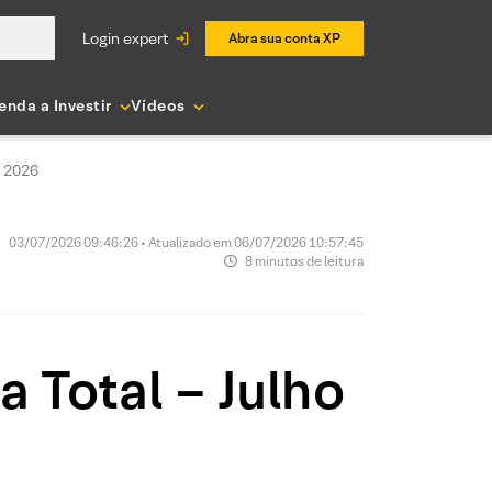
login expert
Abra sua conta XP
enda a Investir
Vídeos
e 2026
03/07/2026 09:46:26 • Atualizado em 06/07/2026 10:57:45
8 minutos de leitura
 Total – Julho