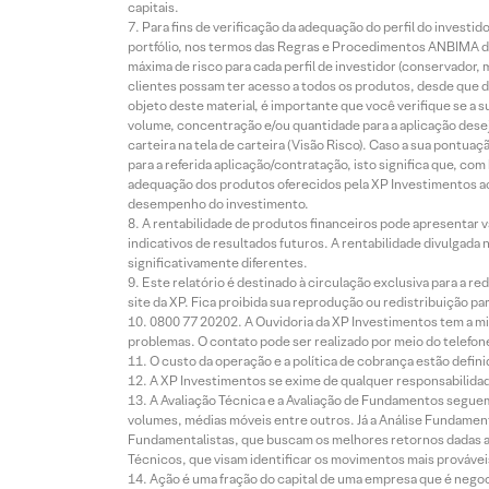
capitais.
Para fins de verificação da adequação do perfil do invest
portfólio, nos termos das Regras e Procedimentos ANBIMA de
máxima de risco para cada perfil de investidor (conservado
clientes possam ter acesso a todos os produtos, desde que de
objeto deste material, é importante que você verifique se a
volume, concentração e/ou quantidade para a aplicação dese
carteira na tela de carteira (Visão Risco). Caso a sua pontu
para a referida aplicação/contratação, isto significa que, co
adequação dos produtos oferecidos pela XP Investimentos ao
desempenho do investimento.
A rentabilidade de produtos financeiros pode apresentar
indicativos de resultados futuros. A rentabilidade divulgada
significativamente diferentes.
Este relatório é destinado à circulação exclusiva para a 
site da XP. Fica proibida sua reprodução ou redistribuição p
0800 77 20202. A Ouvidoria da XP Investimentos tem a mi
problemas. O contato pode ser realizado por meio do telefon
O custo da operação e a política de cobrança estão defini
A XP Investimentos se exime de qualquer responsabilidade
A Avaliação Técnica e a Avaliação de Fundamentos seguem
volumes, médias móveis entre outros. Já a Análise Fundament
Fundamentalistas, que buscam os melhores retornos dadas as
Técnicos, que visam identificar os movimentos mais prováveis 
Ação é uma fração do capital de uma empresa que é negoci