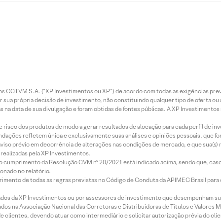
entos CCTVM S.A. (“XP Investimentos ou XP”) de acordo com todas as exigências p
r sua própria decisão de investimento, não constituindo qualquer tipo de oferta ou
s na data de sua divulgação e foram obtidas de fontes públicas. A XP Investimentos
e risco dos produtos de modo a gerar resultados de alocação para cada perfil de inv
mendações refletem única e exclusivamente suas análises e opiniões pessoais, que 
aviso prévio em decorrência de alterações nas condições de mercado, e que sua(s)
realizadas pela XP Investimentos.
lo cumprimento da Resolução CVM nº 20/2021 está indicado acima, sendo que, caso 
onado no relatório.
imento de todas as regras previstas no Código de Conduta da APIMEC Brasil para o 
ados da XP Investimentos ou por assessores de investimento que desempenham sua
os na Associação Nacional das Corretoras e Distribuidoras de Títulos e Valores 
de clientes, devendo atuar como intermediário e solicitar autorização prévia do cl