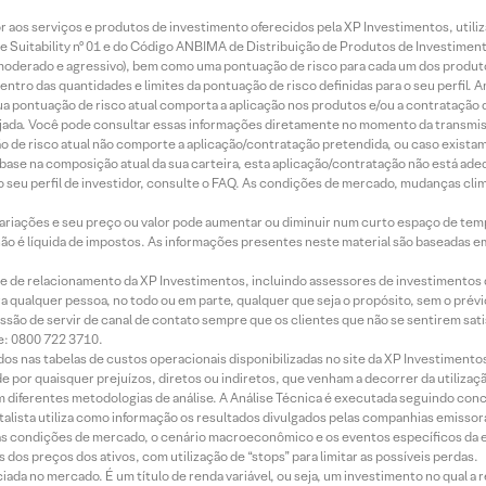
idor aos serviços e produtos de investimento oferecidos pela XP Investimentos, uti
 Suitability nº 01 e do Código ANBIMA de Distribuição de Produtos de Investimen
r, moderado e agressivo), bem como uma pontuação de risco para cada um dos produ
ntro das quantidades e limites da pontuação de risco definidas para o seu perfil. A
 sua pontuação de risco atual comporta a aplicação nos produtos e/ou a contratação
jada. Você pode consultar essas informações diretamente no momento da transmissã
ação de risco atual não comporte a aplicação/contratação pretendida, ou caso exista
m base na composição atual da sua carteira, esta aplicação/contratação não está ad
 seu perfil de investidor, consulte o FAQ. As condições de mercado, mudanças cl
 variações e seu preço ou valor pode aumentar ou diminuir num curto espaço de t
 não é líquida de impostos. As informações presentes neste material são baseadas e
rede de relacionamento da XP Investimentos, incluindo assessores de investimentos
ara qualquer pessoa, no todo ou em parte, qualquer que seja o propósito, sem o pr
ssão de servir de canal de contato sempre que os clientes que não se sentirem sat
e: 0800 722 3710.
dos nas tabelas de custos operacionais disponibilizadas no site da XP Investimento
 por quaisquer prejuízos, diretos ou indiretos, que venham a decorrer da utilizaç
 diferentes metodologias de análise. A Análise Técnica é executada seguindo conc
alista utiliza como informação os resultados divulgados pelas companhias emissora
 condições de mercado, o cenário macroeconômico e os eventos específicos da em
dos preços dos ativos, com utilização de “stops” para limitar as possíveis perdas.
ada no mercado. É um título de renda variável, ou seja, um investimento no qual a r