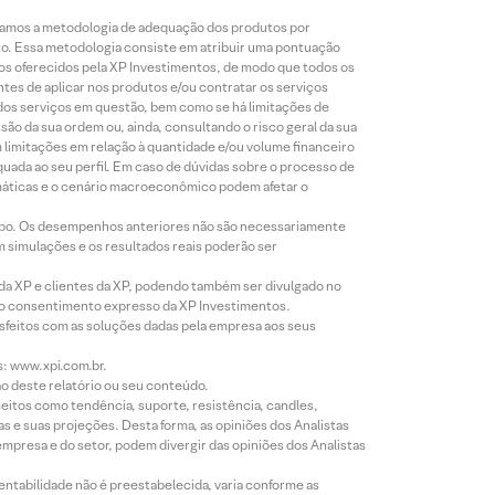
lizamos a metodologia de adequação dos produtos por
to. Essa metodologia consiste em atribuir uma pontuação
tos oferecidos pela XP Investimentos, de modo que todos os
ntes de aplicar nos produtos e/ou contratar os serviços
 dos serviços em questão, bem como se há limitações de
o da sua ordem ou, ainda, consultando o risco geral da sua
m limitações em relação à quantidade e/ou volume financeiro
equada ao seu perfil. Em caso de dúvidas sobre o processo de
imáticas e o cenário macroeconômico podem afetar o
empo. Os desempenhos anteriores não são necessariamente
m simulações e os resultados reais poderão ser
 da XP e clientes da XP, podendo também ser divulgado no
évio consentimento expresso da XP Investimentos.
isfeitos com as soluções dadas pela empresa aos seus
s: www.xpi.com.br.
ão deste relatório ou seu conteúdo.
eitos como tendência, suporte, resistência, candles,
s e suas projeções. Desta forma, as opiniões dos Analistas
presa e do setor, podem divergir das opiniões dos Analistas
entabilidade não é preestabelecida, varia conforme as