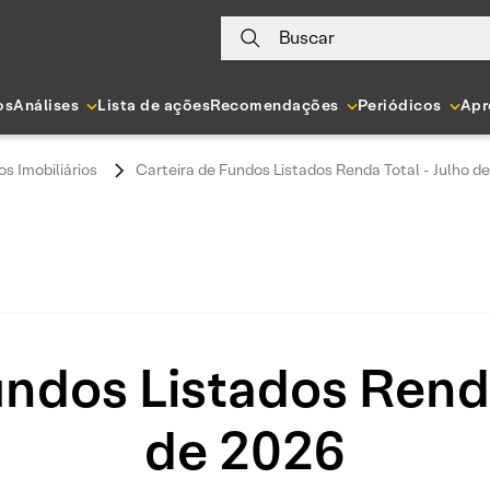
Buscar
os
Análises
Lista de ações
Recomendações
Periódicos
Apr
s Imobiliários
Carteira de Fundos Listados Renda Total - Julho d
undos Listados Renda
de 2026