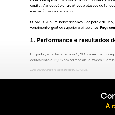
capital. A alocação entre ativos e classes de fund
e específicas de cada ativo.
O IMA-B 5+ é um índice desenvolvido pela ANBIMA, 
vencimento igual ou superior a cinco anos.
Faça seu
1.
Performance e resultados 
Em junho, a carteira recuou 1,76%, desempenho supe
equivalente a 12,6% em termos anualizados. Com is
Data Base: índice até fechamento 02/07/2026.
Con
A 