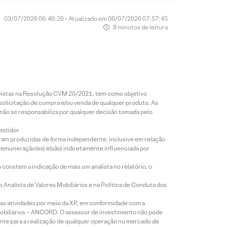
03/07/2026 06:46:26 • Atualizado em 06/07/2026 07:57:45
8 minutos de leitura
revistas na Resolução CVM 20/2021, tem como objetivo
 solicitação de compra e/ou venda de qualquer produto. As
 não se responsabiliza por qualquer decisão tomada pelo
estidor.
foram produzidas de forma independente, inclusive em relação
 remuneração(es) é(são) indiretamente influenciada por
constem a indicação de mais um analista no relatório, o
Analista de Valores Mobiliários e na Política de Conduta dos
s atividades por meio da XP, em conformidade com a
Mobiliários – ANCORD. O assessor de investimento não pode
iente para a realização de qualquer operação no mercado de