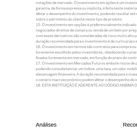
cotações de mercado. O investimento em ações é um investi
garantia, de forma expressa ou implícita, é feita neste ma
afetar o desempenho do investimento, podendo resultar até 
sobre o patrimônio do cliente neste tipo de produto.
O investimento em opções é preferencialmente indicado pa
negociados direitos de compra ou venda de um bem por preço
com esses derivativos são consideradas de risco muito alto p
duração recomendada para o investimento é de curto prazo e 
O investimento em termos são contratos para compra ou a
livremente escolhido pelos investidores, obedecendo o prazo
fixados livremente em mercado, em função do prazo do contr
O investimento em Mercados Futuros embute riscos de pe
podendo consubstanciar um índice, uma taxa, um valor mobiliá
alavancagem financeira. A duração recomendada para o invest
o cenário macroeconômico podem afetar o desempenho do i
ESTA INSTITUIÇÃO É ADERENTE AO CÓDIGO ANBIMA 
Análises
Reco