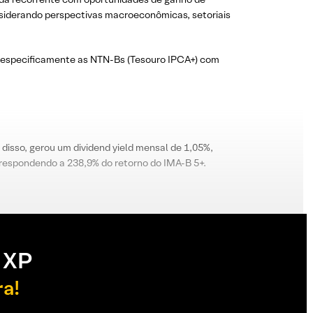
onsiderando perspectivas macroeconômicas, setoriais
, especificamente as NTN-Bs (Tesouro IPCA+) com
disso, gerou um dividend yield mensal de 1,05%,
rrespondendo a 238,9% do retorno do IMA-B 5+.
 XP
ra!