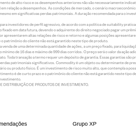
mento de alto risco e os desempenhos anteriores não são necessariamente indicat
terial em relação a desempenhos. As condições de mercado, o cenário macroeconômi
mesmo em significativas perdas patrimoniais. A duração recomendada para o inves
ra investidores de perfil agressivo, de acordo com a política de suitability prat
 fixado em data futura, devendo o adquirente do direito negociado pagar um prê
or apresentarem altas relações de risco e retorno e algumas posições apresentarem 
o patrimônio do cliente não está garantido neste tipo de produto.
 venda de uma determinada quantidade de ações, a um preço fixado, para liquidaç
 mínimo de 16 dias e máximo de 999 dias corridos. O preço será o valor da ação ad
ato. Toda transação a termo requer um depósito de garantia. Essas garantias são 
rdas patrimoniais significativos. Commodity é um objeto ou determinante de preç
rio ou produto físico. É um investimento de risco muito alto, que contempla a possi
imento é de curto prazo e o patrimônio do cliente não está garantido neste tipo 
nvestimento.
DE DISTRIBUIÇÃO DE PRODUTOS DE INVESTIMENTO.
mendações
Grupo XP