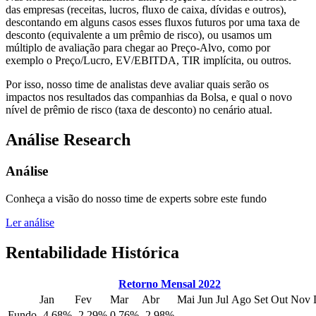
das empresas (receitas, lucros, fluxo de caixa, dívidas e outros),
descontando em alguns casos esses fluxos futuros por uma taxa de
desconto (equivalente a um prêmio de risco), ou usamos um
múltiplo de avaliação para chegar ao Preço-Alvo, como por
exemplo o Preço/Lucro, EV/EBITDA, TIR implícita, ou outros.
Por isso, nosso time de analistas deve avaliar quais serão os
impactos nos resultados das companhias da Bolsa, e qual o novo
nível de prêmio de risco (taxa de desconto) no cenário atual.
Análise Research
Análise
Conheça a visão do nosso time de experts sobre este fundo
Ler análise
Rentabilidade Histórica
Retorno Mensal 2022
Jan
Fev
Mar
Abr
Mai
Jun
Jul
Ago
Set
Out
Nov
Fundo
-4,68%
-2,29%
0,76%
-2,98%
-
-
-
-
-
-
-