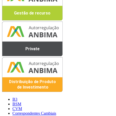
B3
BSM
CVM
Correspondentes Cambiais