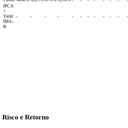
IPCA
+
Yield
-
-
-
-
-
-
-
-
-
-
-
IMA-
B
Abra sua conta na XP Investimentos
ABRA SUA CONTA NA XP
Risco e Retorno