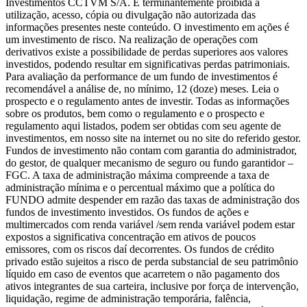
Investimentos CCTVM S/A. É terminantemente proibida a
utilização, acesso, cópia ou divulgação não autorizada das
informações presentes neste conteúdo. O investimento em ações é
um investimento de risco. Na realização de operações com
derivativos existe a possibilidade de perdas superiores aos valores
investidos, podendo resultar em significativas perdas patrimoniais.
Para avaliação da performance de um fundo de investimentos é
recomendável a análise de, no mínimo, 12 (doze) meses. Leia o
prospecto e o regulamento antes de investir. Todas as informações
sobre os produtos, bem como o regulamento e o prospecto e
regulamento aqui listados, podem ser obtidas com seu agente de
investimentos, em nosso site na internet ou no site do referido gestor.
Fundos de investimento não contam com garantia do administrador,
do gestor, de qualquer mecanismo de seguro ou fundo garantidor –
FGC. A taxa de administração máxima compreende a taxa de
administração mínima e o percentual máximo que a política do
FUNDO admite despender em razão das taxas de administração dos
fundos de investimento investidos. Os fundos de ações e
multimercados com renda variável /sem renda variável podem estar
expostos a significativa concentração em ativos de poucos
emissores, com os riscos daí decorrentes. Os fundos de crédito
privado estão sujeitos a risco de perda substancial de seu patrimônio
líquido em caso de eventos que acarretem o não pagamento dos
ativos integrantes de sua carteira, inclusive por força de intervenção,
liquidação, regime de administração temporária, falência,