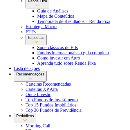
Renda Fixa
Guia de Análises
Mapa de Conteúdos
Temporada de Resultados – Renda Fixa
Estratégia Macro
ETFs
Especiais
Superclássicos de FIIs
Fundos internacionais: o guia completo
Como investir em Agro
Aprenda tudo sobre Renda Fixa
Lista de ações
Recomendações
Carteiras Recomendadas
Carteiras XP Alfa
Onde Investir
Top Fundos de Investimento
Top 15 Fundos Imobiliários
Top 30 Fundos de Previdência
Periódicos
Morning Call