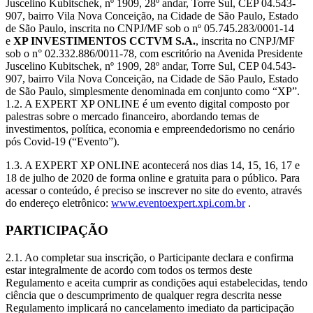
Juscelino Kubitschek, nº 1909, 28º andar, Torre Sul, CEP 04.543-
907, bairro Vila Nova Conceição, na Cidade de São Paulo, Estado
de São Paulo, inscrita no CNPJ/MF sob o nº 05.745.283/0001-14
e
XP INVESTIMENTOS CCTVM S.A.
, inscrita no CNPJ/MF
sob o n° 02.332.886/0011-78, com escritório na Avenida Presidente
Juscelino Kubitschek, nº 1909, 28º andar, Torre Sul, CEP 04.543-
907, bairro Vila Nova Conceição, na Cidade de São Paulo, Estado
de São Paulo, simplesmente denominada em conjunto como “XP”.
1.2. A EXPERT XP ONLINE é um evento digital composto por
palestras sobre o mercado financeiro, abordando temas de
investimentos, política, economia e empreendedorismo no cenário
pós Covid-19 (“Evento”).
1.3. A EXPERT XP ONLINE acontecerá nos dias 14, 15, 16, 17 e
18 de julho de 2020 de forma online e gratuita para o público. Para
acessar o conteúdo, é preciso se inscrever no site do evento, através
do endereço eletrônico:
www.eventoexpert.xpi.com.br
.
PARTICIPAÇÃO
2.1. Ao completar sua inscrição, o Participante declara e confirma
estar integralmente de acordo com todos os termos deste
Regulamento e aceita cumprir as condições aqui estabelecidas, tendo
ciência que o descumprimento de qualquer regra descrita nesse
Regulamento implicará no cancelamento imediato da participação