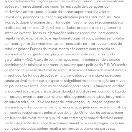
autorizada das informações presentes neste conteúdo. O investimento em
ações é um investimento de risco. Na realização de operações com
derivativos existe a possibilidade de perdas superiores aos valores
investidos, podendo resultar em significativas perdas patrimoniais. Para
avaliação da performance de um fundo de investimentos é recomendável a
análise de, no mínimo, 12 (doze) meses. Leia o prospecto e o regulamento
antes de investir. Todas as informações sobre os produtos, bem como o
regulamento e o prospecto e regulamento aqui listados, podem ser obtidas
com seu agente de investimentos, em nosso site na internet ou no site do
referido gestor. Fundos de investimento não contam com garantia do
administrador, do gestor, de qualquer mecanismo de seguro ou fundo
garantidor – FGC. A taxa de administração máxima compreende a taxa de
administração mínima e o percentual máximo que a política do FUNDO admite
despender em razão das taxas de administração dos fundos de investimento
investidos. Os fundos de ações e multimercados com renda variável /sem
renda variável podem estar expostos a significativa concentração em ativos
de poucos emissores, com os riscos daí decorrentes. Os fundos de crédito
privado estão sujeitos a risco de perda substancial de seu patrimônio líquido
em caso de eventos que acarretem o não pagamento dos ativos integrantes
de sua carteira, inclusive por força de intervenção, liquidação, regime de
administração temporária, falência, recuperação judicial ou extrajudicial dos
emissores responsáveis pelos ativos do fundo. Os fundos de cotas aplicam
em fundos de investimento que utilizam estratégias com derivativos como
parte integrante de sua política de investimento. Tais estratégias, da forma
como são adotadas, podem resultar em perdas patrimoniais para seus