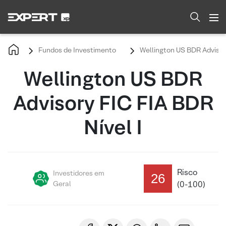
Fundos de Investimento
Wellington US BDR Advisory
Wellington US BDR
Advisory FIC FIA BDR
Nível I
Risco
Investidores em
26
Geral
(0-100)