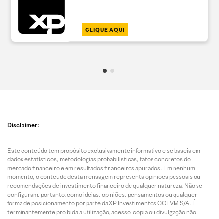
CLIQUE AQUI
Disclaimer:
Este conteúdo tem propósito exclusivamente informativo e se baseia em
dados estatísticos, metodologias probabilísticas, fatos concretos do
mercado financeiro e em resultados financeiros apurados. Em nenhum
momento, o conteúdo desta mensagem representa opiniões pessoais ou
recomendações de investimento financeiro de qualquer natureza. Não se
configuram, portanto, como ideias, opiniões, pensamentos ou qualquer
forma de posicionamento por parte da XP Investimentos CCTVM S/A. É
terminantemente proibida a utilização, acesso, cópia ou divulgação não