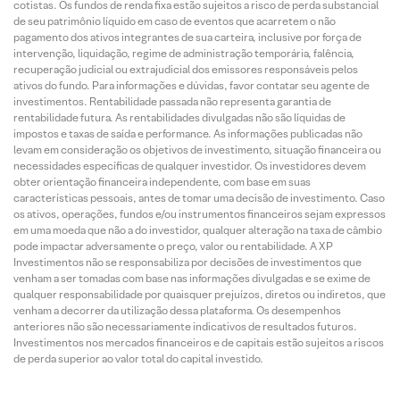
cotistas. Os fundos de renda fixa estão sujeitos a risco de perda substancial
de seu patrimônio líquido em caso de eventos que acarretem o não
pagamento dos ativos integrantes de sua carteira, inclusive por força de
intervenção, liquidação, regime de administração temporária, falência,
recuperação judicial ou extrajudicial dos emissores responsáveis pelos
ativos do fundo. Para informações e dúvidas, favor contatar seu agente de
investimentos. Rentabilidade passada não representa garantia de
rentabilidade futura. As rentabilidades divulgadas não são líquidas de
impostos e taxas de saída e performance. As informações publicadas não
levam em consideração os objetivos de investimento, situação financeira ou
necessidades específicas de qualquer investidor. Os investidores devem
obter orientação financeira independente, com base em suas
características pessoais, antes de tomar uma decisão de investimento. Caso
os ativos, operações, fundos e/ou instrumentos financeiros sejam expressos
em uma moeda que não a do investidor, qualquer alteração na taxa de câmbio
pode impactar adversamente o preço, valor ou rentabilidade. A XP
Investimentos não se responsabiliza por decisões de investimentos que
venham a ser tomadas com base nas informações divulgadas e se exime de
qualquer responsabilidade por quaisquer prejuízos, diretos ou indiretos, que
venham a decorrer da utilização dessa plataforma. Os desempenhos
anteriores não são necessariamente indicativos de resultados futuros.
Investimentos nos mercados financeiros e de capitais estão sujeitos a riscos
de perda superior ao valor total do capital investido.