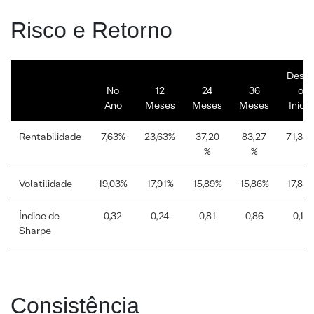
Risco e Retorno
Desd
No
12
24
36
o
Ano
Meses
Meses
Meses
Início
Rentabilidade
7,63%
23,63%
37,20
83,27
71,34
%
%
Volatilidade
19,03%
17,91%
15,89%
15,86%
17,83
Índice de
0,32
0,24
0,81
0,86
0,17
Sharpe
Consistência