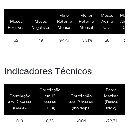
Maior
Menor
Meses
Mes
Meses
Meses
Retorno
Retorno
Acima
Abai
Positivos
Negativos
Mensal
Mensal
CDI
CD
32
19
9,47%
-8,81%
28
23
Indicadores Técnicos
Correlação
Perda
Correlação
em 12
Correlação
Máxima
em 12 meses
meses
em 12 meses
(Desde
(IMA-B)
(IHFA)
(Ibovespa)
início)
0,10
0,35
-0,04
-22,31