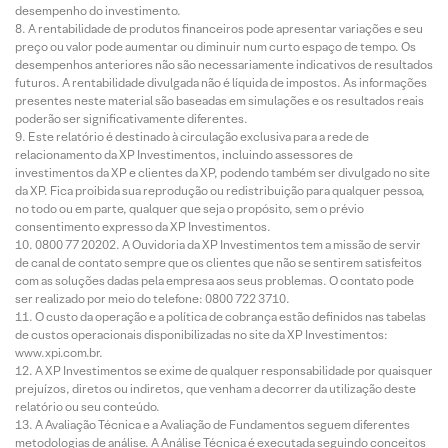
desempenho do investimento.
A rentabilidade de produtos financeiros pode apresentar variações e seu
preço ou valor pode aumentar ou diminuir num curto espaço de tempo. Os
desempenhos anteriores não são necessariamente indicativos de resultados
futuros. A rentabilidade divulgada não é líquida de impostos. As informações
presentes neste material são baseadas em simulações e os resultados reais
poderão ser significativamente diferentes.
Este relatório é destinado à circulação exclusiva para a rede de
relacionamento da XP Investimentos, incluindo assessores de
investimentos da XP e clientes da XP, podendo também ser divulgado no site
da XP. Fica proibida sua reprodução ou redistribuição para qualquer pessoa,
no todo ou em parte, qualquer que seja o propósito, sem o prévio
consentimento expresso da XP Investimentos.
0800 77 20202. A Ouvidoria da XP Investimentos tem a missão de servir
de canal de contato sempre que os clientes que não se sentirem satisfeitos
com as soluções dadas pela empresa aos seus problemas. O contato pode
ser realizado por meio do telefone: 0800 722 3710.
O custo da operação e a política de cobrança estão definidos nas tabelas
de custos operacionais disponibilizadas no site da XP Investimentos:
www.xpi.com.br.
A XP Investimentos se exime de qualquer responsabilidade por quaisquer
prejuízos, diretos ou indiretos, que venham a decorrer da utilização deste
relatório ou seu conteúdo.
A Avaliação Técnica e a Avaliação de Fundamentos seguem diferentes
metodologias de análise. A Análise Técnica é executada seguindo conceitos