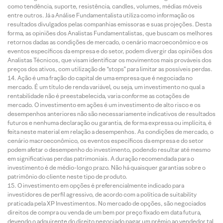
como tendência, suporte, resistência, candles, volumes, médias móveis
entre outros. Já a Análise Fundamentalista utiliza como informação os
resultados divulgados pelas companhias emissoras e suas projeções. Desta
forma, as opiniões dos Analistas Fundamentalistas, que buscam os melhores
retornos dadas as condições de mercado, o cenário macroeconômico e os
eventos específicos da empresa e do setor, podem divergir das opiniões dos
Analistas Técnicos, que visam identificar os movimentos mais prováveis dos
preços dos ativos, com utilização de “stops” para limitar as possíveis perdas.
Ação é uma fração do capital de uma empresa que é negociada no
mercado. É um título de renda variável, ou seja, um investimento no qual a
rentabilidade não é preestabelecida, varia conforme as cotações de
mercado. O investimento em ações é um investimento de alto risco e os
desempenhos anteriores não são necessariamente indicativos de resultados
futuros e nenhuma declaração ou garantia, de forma expressa ou implícita, é
feita neste material em relação a desempenhos. As condições de mercado, o
cenário macroeconômico, os eventos específicos da empresa e do setor
podem afetar o desempenho do investimento, podendo resultar até mesmo
em significativas perdas patrimoniais. A duração recomendada para o
investimento é de médio-longo prazo. Não há quaisquer garantias sobre o
patrimônio do cliente neste tipo de produto.
O investimento em opções é preferencialmente indicado para
investidores de perfil agressivo, de acordo com a política de suitability
praticada pela XP Investimentos. No mercado de opções, são negociados
direitos de compra ou venda de um bem por preço fixado em data futura,
devendo o adquirente do direito negociado pagar um prêmio ao vendedor tal