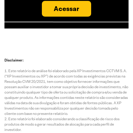
Acessar
Disclaimer:
Este relatório de análise foi elaborado pela XP Investimentos CCTVM S.A.
(“XP Investimentos ou XP”) de acordo com todas as exigências previstas na
Resolução CVM 20/2021, tem como objetivo fornecer informações que
possam auxiliar o investidor a tomar sua própria decisão de investimento, não
constituindo qualquer tipo de oferta ou solicitação de compra e/ou venda de
qualquer produto. As informações contidas neste relatório são consideradas
válidas na data de sua divulgação e foram obtidas de fontes públicas. A XP
Investimentos não se responsabiliza por qualquer decisão tomada pelo
cliente com base no presente relatório.
Este relatório foi elaborado considerando a classificação de risco dos
produtos de modo a gerar resultados de alocação para cada perfil de
investidor.