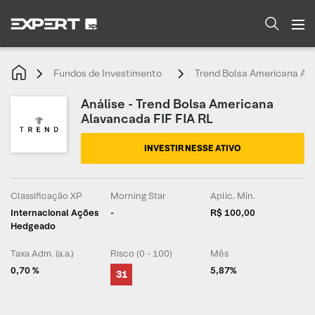
Fundos de Investimento
Trend Bolsa Americana Ala
Análise - Trend Bolsa Americana
Alavancada FIF FIA RL
INVESTIR NESSE ATIVO
Classificação XP
Morning Star
Aplic. Mín.
Internacional Ações
-
R$ 100,00
Hedgeado
Taxa Adm. (a.a.)
Risco (0 - 100)
Mês
0,70 %
5,87%
31