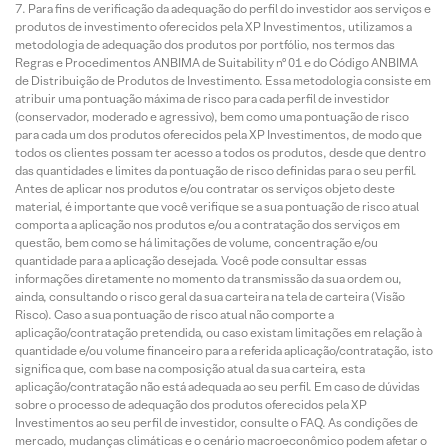
Para fins de verificação da adequação do perfil do investidor aos serviços e
produtos de investimento oferecidos pela XP Investimentos, utilizamos a
metodologia de adequação dos produtos por portfólio, nos termos das
Regras e Procedimentos ANBIMA de Suitability nº 01 e do Código ANBIMA
de Distribuição de Produtos de Investimento. Essa metodologia consiste em
atribuir uma pontuação máxima de risco para cada perfil de investidor
(conservador, moderado e agressivo), bem como uma pontuação de risco
para cada um dos produtos oferecidos pela XP Investimentos, de modo que
todos os clientes possam ter acesso a todos os produtos, desde que dentro
das quantidades e limites da pontuação de risco definidas para o seu perfil.
Antes de aplicar nos produtos e/ou contratar os serviços objeto deste
material, é importante que você verifique se a sua pontuação de risco atual
comporta a aplicação nos produtos e/ou a contratação dos serviços em
questão, bem como se há limitações de volume, concentração e/ou
quantidade para a aplicação desejada. Você pode consultar essas
informações diretamente no momento da transmissão da sua ordem ou,
ainda, consultando o risco geral da sua carteira na tela de carteira (Visão
Risco). Caso a sua pontuação de risco atual não comporte a
aplicação/contratação pretendida, ou caso existam limitações em relação à
quantidade e/ou volume financeiro para a referida aplicação/contratação, isto
significa que, com base na composição atual da sua carteira, esta
aplicação/contratação não está adequada ao seu perfil. Em caso de dúvidas
sobre o processo de adequação dos produtos oferecidos pela XP
Investimentos ao seu perfil de investidor, consulte o FAQ. As condições de
mercado, mudanças climáticas e o cenário macroeconômico podem afetar o