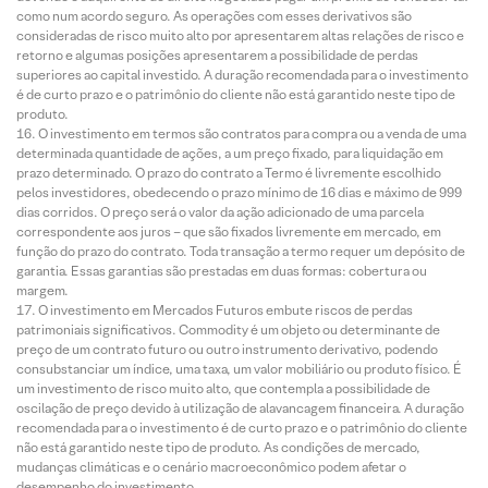
como num acordo seguro. As operações com esses derivativos são
consideradas de risco muito alto por apresentarem altas relações de risco e
retorno e algumas posições apresentarem a possibilidade de perdas
superiores ao capital investido. A duração recomendada para o investimento
é de curto prazo e o patrimônio do cliente não está garantido neste tipo de
produto.
O investimento em termos são contratos para compra ou a venda de uma
determinada quantidade de ações, a um preço fixado, para liquidação em
prazo determinado. O prazo do contrato a Termo é livremente escolhido
pelos investidores, obedecendo o prazo mínimo de 16 dias e máximo de 999
dias corridos. O preço será o valor da ação adicionado de uma parcela
correspondente aos juros – que são fixados livremente em mercado, em
função do prazo do contrato. Toda transação a termo requer um depósito de
garantia. Essas garantias são prestadas em duas formas: cobertura ou
margem.
O investimento em Mercados Futuros embute riscos de perdas
patrimoniais significativos. Commodity é um objeto ou determinante de
preço de um contrato futuro ou outro instrumento derivativo, podendo
consubstanciar um índice, uma taxa, um valor mobiliário ou produto físico. É
um investimento de risco muito alto, que contempla a possibilidade de
oscilação de preço devido à utilização de alavancagem financeira. A duração
recomendada para o investimento é de curto prazo e o patrimônio do cliente
não está garantido neste tipo de produto. As condições de mercado,
mudanças climáticas e o cenário macroeconômico podem afetar o
desempenho do investimento.