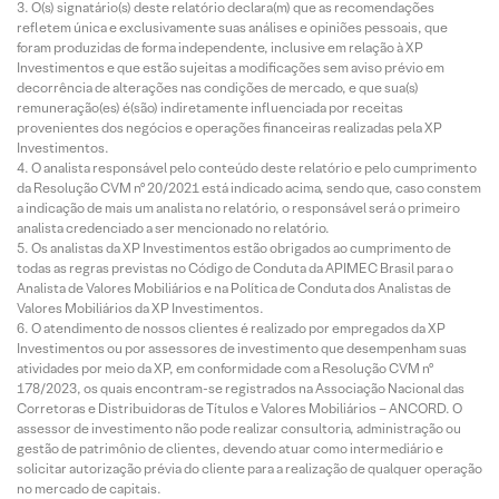
O(s) signatário(s) deste relatório declara(m) que as recomendações
refletem única e exclusivamente suas análises e opiniões pessoais, que
foram produzidas de forma independente, inclusive em relação à XP
Investimentos e que estão sujeitas a modificações sem aviso prévio em
decorrência de alterações nas condições de mercado, e que sua(s)
remuneração(es) é(são) indiretamente influenciada por receitas
provenientes dos negócios e operações financeiras realizadas pela XP
Investimentos.
O analista responsável pelo conteúdo deste relatório e pelo cumprimento
da Resolução CVM nº 20/2021 está indicado acima, sendo que, caso constem
a indicação de mais um analista no relatório, o responsável será o primeiro
analista credenciado a ser mencionado no relatório.
Os analistas da XP Investimentos estão obrigados ao cumprimento de
todas as regras previstas no Código de Conduta da APIMEC Brasil para o
Analista de Valores Mobiliários e na Política de Conduta dos Analistas de
Valores Mobiliários da XP Investimentos.
O atendimento de nossos clientes é realizado por empregados da XP
Investimentos ou por assessores de investimento que desempenham suas
atividades por meio da XP, em conformidade com a Resolução CVM nº
178/2023, os quais encontram-se registrados na Associação Nacional das
Corretoras e Distribuidoras de Títulos e Valores Mobiliários – ANCORD. O
assessor de investimento não pode realizar consultoria, administração ou
gestão de patrimônio de clientes, devendo atuar como intermediário e
solicitar autorização prévia do cliente para a realização de qualquer operação
no mercado de capitais.