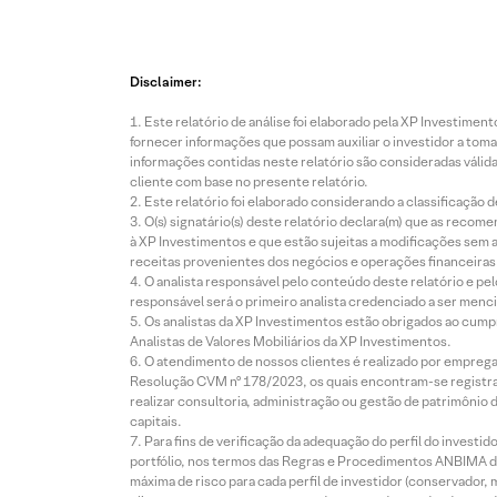
Disclaimer:
Este relatório de análise foi elaborado pela XP Investim
fornecer informações que possam auxiliar o investidor a toma
informações contidas neste relatório são consideradas válida
cliente com base no presente relatório.
Este relatório foi elaborado considerando a classificação d
O(s) signatário(s) deste relatório declara(m) que as reco
à XP Investimentos e que estão sujeitas a modificações sem 
receitas provenientes dos negócios e operações financeiras 
O analista responsável pelo conteúdo deste relatório e pe
responsável será o primeiro analista credenciado a ser menci
Os analistas da XP Investimentos estão obrigados ao cumpr
Analistas de Valores Mobiliários da XP Investimentos.
O atendimento de nossos clientes é realizado por empreg
Resolução CVM nº 178/2023, os quais encontram-se registrad
realizar consultoria, administração ou gestão de patrimônio 
capitais.
Para fins de verificação da adequação do perfil do invest
portfólio, nos termos das Regras e Procedimentos ANBIMA de
máxima de risco para cada perfil de investidor (conservado