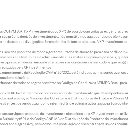
entos CCTVM S.A. (“XP Investimentos ou XP”) de acordo com todas as exigências p
r sua própria decisão de investimento, não constituindo qualquer tipo de oferta ou
s na data de sua divulgação e foram obtidas de fontes públicas. A XP Investimentos
e risco dos produtos de modo a gerar resultados de alocação para cada perfil de inv
mendações refletem única e exclusivamente suas análises e opiniões pessoais, que 
aviso prévio em decorrência de alterações nas condições de mercado, e que sua(s)
realizadas pela XP Investimentos.
lo cumprimento da Resolução CVM nº 20/2021 está indicado acima, sendo que, caso 
onado no relatório.
imento de todas as regras previstas no Código de Conduta da APIMEC Brasil para o 
ados da XP Investimentos ou por assessores de investimento que desempenham sua
os na Associação Nacional das Corretoras e Distribuidoras de Títulos e Valores 
de clientes, devendo atuar como intermediário e solicitar autorização prévia do cl
idor aos serviços e produtos de investimento oferecidos pela XP Investimentos, uti
 Suitability nº 01 e do Código ANBIMA de Distribuição de Produtos de Investimen
r, moderado e agressivo), bem como uma pontuação de risco para cada um dos produ