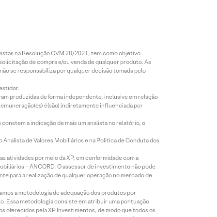
revistas na Resolução CVM 20/2021, tem como objetivo
 solicitação de compra e/ou venda de qualquer produto. As
 não se responsabiliza por qualquer decisão tomada pelo
estidor.
foram produzidas de forma independente, inclusive em relação
 remuneração(es) é(são) indiretamente influenciada por
constem a indicação de mais um analista no relatório, o
Analista de Valores Mobiliários e na Política de Conduta dos
s atividades por meio da XP, em conformidade com a
Mobiliários – ANCORD. O assessor de investimento não pode
iente para a realização de qualquer operação no mercado de
lizamos a metodologia de adequação dos produtos por
to. Essa metodologia consiste em atribuir uma pontuação
tos oferecidos pela XP Investimentos, de modo que todos os