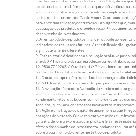
clientes possam ter acesso a todos os produtos, desde que de
objeto deste material, é importante que você verifique se a
volume, concentração e/ou quantidade para a aplicação dese
carteira na tela de carteira (Visão Risco). Caso a sua pontu
para a referida aplicação/contratação, isto significa que, co
adequação dos produtos oferecidos pela XP Investimentos ao
desempenho do investimento.
A rentabilidade de produtos financeiros pode apresentar
indicativos de resultados futuros. A rentabilidade divulgada
significativamente diferentes.
Este relatório é destinado à circulação exclusiva para a 
site da XP. Fica proibida sua reprodução ou redistribuição p
0800 77 20202. A Ouvidoria da XP Investimentos tem a mi
problemas. O contato pode ser realizado por meio do telefon
O custo da operação e a política de cobrança estão defini
A XP Investimentos se exime de qualquer responsabilidade
A Avaliação Técnica e a Avaliação de Fundamentos seguem
volumes, médias móveis entre outros. Já a Análise Fundament
Fundamentalistas, que buscam os melhores retornos dadas as
Técnicos, que visam identificar os movimentos mais prováveis 
Ação é uma fração do capital de uma empresa que é negoci
cotações de mercado. O investimento em ações é um investi
garantia, de forma expressa ou implícita, é feita neste ma
afetar o desempenho do investimento, podendo resultar até 
sobre o patrimônio do cliente neste tipo de produto.