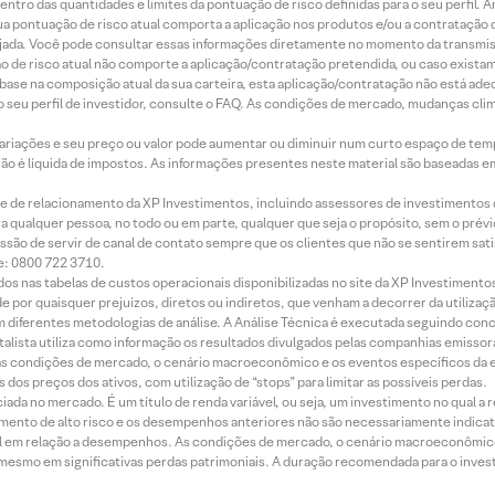
ntro das quantidades e limites da pontuação de risco definidas para o seu perfil. A
 sua pontuação de risco atual comporta a aplicação nos produtos e/ou a contratação
jada. Você pode consultar essas informações diretamente no momento da transmissã
ação de risco atual não comporte a aplicação/contratação pretendida, ou caso exista
m base na composição atual da sua carteira, esta aplicação/contratação não está ad
 seu perfil de investidor, consulte o FAQ. As condições de mercado, mudanças cl
 variações e seu preço ou valor pode aumentar ou diminuir num curto espaço de t
 não é líquida de impostos. As informações presentes neste material são baseadas e
rede de relacionamento da XP Investimentos, incluindo assessores de investimentos
ara qualquer pessoa, no todo ou em parte, qualquer que seja o propósito, sem o pr
ssão de servir de canal de contato sempre que os clientes que não se sentirem sat
e: 0800 722 3710.
dos nas tabelas de custos operacionais disponibilizadas no site da XP Investimento
 por quaisquer prejuízos, diretos ou indiretos, que venham a decorrer da utilizaç
 diferentes metodologias de análise. A Análise Técnica é executada seguindo conc
alista utiliza como informação os resultados divulgados pelas companhias emissora
 condições de mercado, o cenário macroeconômico e os eventos específicos da em
dos preços dos ativos, com utilização de “stops” para limitar as possíveis perdas.
ada no mercado. É um título de renda variável, ou seja, um investimento no qual a r
mento de alto risco e os desempenhos anteriores não são necessariamente indicat
terial em relação a desempenhos. As condições de mercado, o cenário macroeconômi
mesmo em significativas perdas patrimoniais. A duração recomendada para o inves