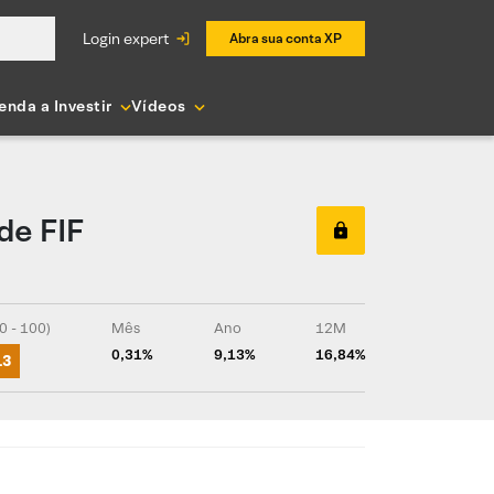
login expert
Abra sua conta XP
enda a Investir
Vídeos
de FIF
0 - 100)
Mês
Ano
12M
0,31%
9,13%
16,84%
13