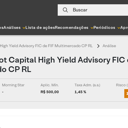
Buscar
os
Análises
Lista de ações
Recomendações
Periódicos
Apr
High Yield Advisory FIC de FIF Multimercado CP RL
Análise
ot Capital High Yield Advisory FIC 
do CP RL
Morning Star
Aplic. Mín.
Taxa Adm. (a.a.)
Risco (
-
R$ 500,00
1,45 %