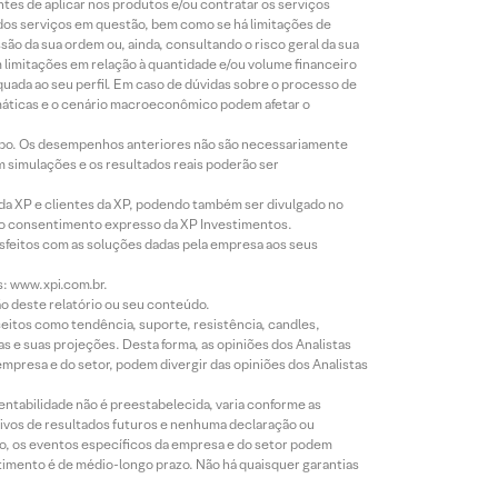
ntes de aplicar nos produtos e/ou contratar os serviços
 dos serviços em questão, bem como se há limitações de
o da sua ordem ou, ainda, consultando o risco geral da sua
m limitações em relação à quantidade e/ou volume financeiro
equada ao seu perfil. Em caso de dúvidas sobre o processo de
imáticas e o cenário macroeconômico podem afetar o
empo. Os desempenhos anteriores não são necessariamente
m simulações e os resultados reais poderão ser
 da XP e clientes da XP, podendo também ser divulgado no
évio consentimento expresso da XP Investimentos.
isfeitos com as soluções dadas pela empresa aos seus
s: www.xpi.com.br.
ão deste relatório ou seu conteúdo.
eitos como tendência, suporte, resistência, candles,
s e suas projeções. Desta forma, as opiniões dos Analistas
presa e do setor, podem divergir das opiniões dos Analistas
entabilidade não é preestabelecida, varia conforme as
ivos de resultados futuros e nenhuma declaração ou
co, os eventos específicos da empresa e do setor podem
timento é de médio-longo prazo. Não há quaisquer garantias