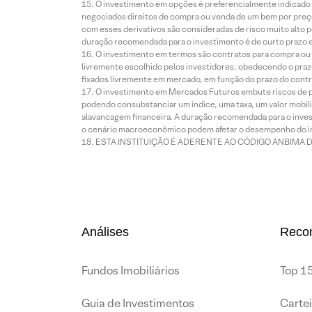
O investimento em opções é preferencialmente indicado pa
negociados direitos de compra ou venda de um bem por preço
com esses derivativos são consideradas de risco muito alto p
duração recomendada para o investimento é de curto prazo e 
O investimento em termos são contratos para compra ou a
livremente escolhido pelos investidores, obedecendo o prazo
fixados livremente em mercado, em função do prazo do contr
O investimento em Mercados Futuros embute riscos de pe
podendo consubstanciar um índice, uma taxa, um valor mobiliá
alavancagem financeira. A duração recomendada para o invest
o cenário macroeconômico podem afetar o desempenho do i
ESTA INSTITUIÇÃO É ADERENTE AO CÓDIGO ANBIMA 
Análises
Reco
Fundos Imobiliários
Top 15
Guia de Investimentos
Carte