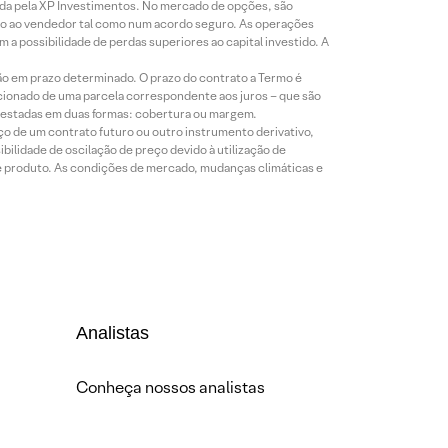
icada pela XP Investimentos. No mercado de opções, são
mio ao vendedor tal como num acordo seguro. As operações
a possibilidade de perdas superiores ao capital investido. A
ão em prazo determinado. O prazo do contrato a Termo é
icionado de uma parcela correspondente aos juros – que são
prestadas em duas formas: cobertura ou margem.
o de um contrato futuro ou outro instrumento derivativo,
bilidade de oscilação de preço devido à utilização de
de produto. As condições de mercado, mudanças climáticas e
Analistas
Conheça nossos analistas