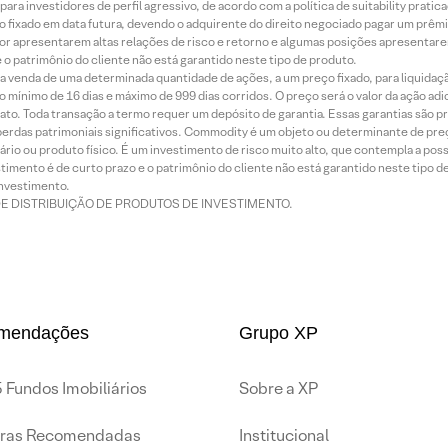
ra investidores de perfil agressivo, de acordo com a política de suitability prat
 fixado em data futura, devendo o adquirente do direito negociado pagar um prê
or apresentarem altas relações de risco e retorno e algumas posições apresentarem 
o patrimônio do cliente não está garantido neste tipo de produto.
 venda de uma determinada quantidade de ações, a um preço fixado, para liquidaç
 mínimo de 16 dias e máximo de 999 dias corridos. O preço será o valor da ação ad
ato. Toda transação a termo requer um depósito de garantia. Essas garantias são 
rdas patrimoniais significativos. Commodity é um objeto ou determinante de preç
rio ou produto físico. É um investimento de risco muito alto, que contempla a possi
imento é de curto prazo e o patrimônio do cliente não está garantido neste tipo 
nvestimento.
DE DISTRIBUIÇÃO DE PRODUTOS DE INVESTIMENTO.
mendações
Grupo XP
 Fundos Imobiliários
Sobre a XP
iras Recomendadas
Institucional