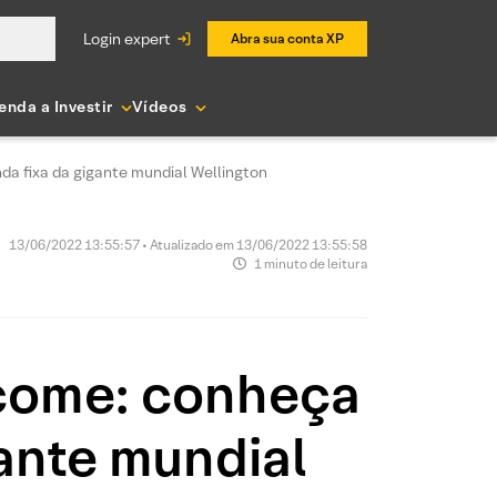
login expert
Abra sua conta XP
enda a Investir
Vídeos
da fixa da gigante mundial Wellington
13/06/2022 13:55:57 • Atualizado em 13/06/2022 13:55:58
1 minuto de leitura
ncome: conheça
gante mundial