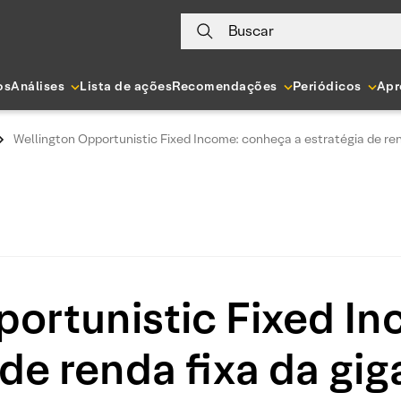
Buscar
os
Análises
Lista de ações
Recomendações
Periódicos
Apr
Wellington Opportunistic Fixed Income: conheça a estratégia de ren
portunistic Fixed I
 de renda fixa da gi