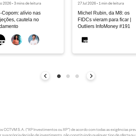
o 2026 • 3 mins de leitura
27 Jul 2026 • 1 min de leitura
-Copom: alívio nas
Michel Rubin, da M8: os
jeções, cautela no
FIDCs vieram para ficar |
ndamento
Outliers InfoMoney #191
entos CCTVM S.A. (“XP Investimentos ou XP”) de acordo com todas as exigências p
r sua própria decisão de investimento, não constituindo qualquer tipo de oferta ou