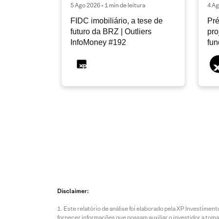
5 Ago 2026 • 1 min de leitura
4 Ag
FIDC imobiliário, a tese de
Pré
futuro da BRZ | Outliers
pro
InfoMoney #192
fu
Disclaimer:
Este relatório de análise foi elaborado pela XP Investim
fornecer informações que possam auxiliar o investidor a toma