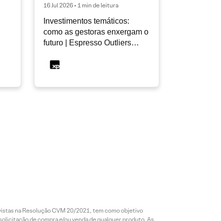
16 Jul 2026 • 1 min de leitura
Investimentos temáticos:
como as gestoras enxergam o
futuro | Espresso Outliers
InfoMoney #19
revistas na Resolução CVM 20/2021, tem como objetivo
 solicitação de compra e/ou venda de qualquer produto. As