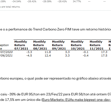
e o a perfomance do Trend Carbono Zero FIM teve um retorno históric
ono europeu, o qual pode ser representado no gráfico abaixo atravé
 caiu -39% de EUR 95/ton em 23/Fev/22 para EUR 58/ton até ontem 07
de 17,5% em um único dia (
Euro Markets: EUAs make biggest one-day g