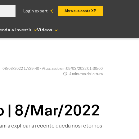
login expert
Abra sua conta XP
enda a Investir
Vídeos
08/03/2022 17:29:40 • Atualizado em 09/03/2022 01:30:00
4 minutos de leitura
o | 8/Mar/2022
dam a explicar a recente queda nos retornos
.