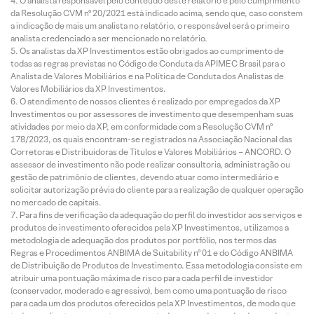
O analista responsável pelo conteúdo deste relatório e pelo cumprimento
da Resolução CVM nº 20/2021 está indicado acima, sendo que, caso constem
a indicação de mais um analista no relatório, o responsável será o primeiro
analista credenciado a ser mencionado no relatório.
Os analistas da XP Investimentos estão obrigados ao cumprimento de
todas as regras previstas no Código de Conduta da APIMEC Brasil para o
Analista de Valores Mobiliários e na Política de Conduta dos Analistas de
Valores Mobiliários da XP Investimentos.
O atendimento de nossos clientes é realizado por empregados da XP
Investimentos ou por assessores de investimento que desempenham suas
atividades por meio da XP, em conformidade com a Resolução CVM nº
178/2023, os quais encontram-se registrados na Associação Nacional das
Corretoras e Distribuidoras de Títulos e Valores Mobiliários – ANCORD. O
assessor de investimento não pode realizar consultoria, administração ou
gestão de patrimônio de clientes, devendo atuar como intermediário e
solicitar autorização prévia do cliente para a realização de qualquer operação
no mercado de capitais.
Para fins de verificação da adequação do perfil do investidor aos serviços e
produtos de investimento oferecidos pela XP Investimentos, utilizamos a
metodologia de adequação dos produtos por portfólio, nos termos das
Regras e Procedimentos ANBIMA de Suitability nº 01 e do Código ANBIMA
de Distribuição de Produtos de Investimento. Essa metodologia consiste em
atribuir uma pontuação máxima de risco para cada perfil de investidor
(conservador, moderado e agressivo), bem como uma pontuação de risco
para cada um dos produtos oferecidos pela XP Investimentos, de modo que