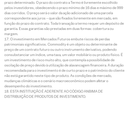
prazo determinado. O prazo do contrato a Termo é livremente escolhido
pelos investidores, obedecendo o prazo mínimo de 16 dias e máximo de 999
dias corridos. O preço será o valor da ação adicionado de uma parcela
correspondente aos juros – que são fixados livremente em mercado, em
função do prazo do contrato. Toda transação a termo requer um depósito de
garantia. Essas garantias são prestadas em duas formas: cobertura ou
margem.
O investimento em Mercados Futuros embute riscos de perdas
patrimoniais significativos. Commodity é um objeto ou determinante de
preço de um contrato futuro ou outro instrumento derivativo, podendo
consubstanciar um índice, uma taxa, um valor mobiliário ou produto físico. É
um investimento de risco muito alto, que contempla a possibilidade de
oscilação de preço devido à utilização de alavancagem financeira. A duração
recomendada para o investimento é de curto prazo e o patrimônio do cliente
não está garantido neste tipo de produto. As condições de mercado,
mudanças climáticas e o cenário macroeconômico podem afetar o
desempenho do investimento.
ESTA INSTITUIÇÃO É ADERENTE AO CÓDIGO ANBIMA DE
DISTRIBUIÇÃO DE PRODUTOS DE INVESTIMENTO.