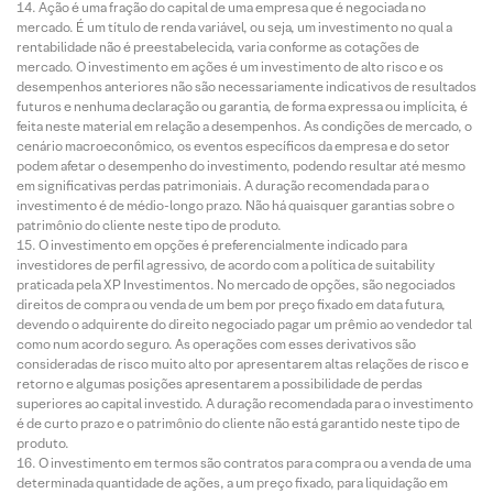
Ação é uma fração do capital de uma empresa que é negociada no
mercado. É um título de renda variável, ou seja, um investimento no qual a
rentabilidade não é preestabelecida, varia conforme as cotações de
mercado. O investimento em ações é um investimento de alto risco e os
desempenhos anteriores não são necessariamente indicativos de resultados
futuros e nenhuma declaração ou garantia, de forma expressa ou implícita, é
feita neste material em relação a desempenhos. As condições de mercado, o
cenário macroeconômico, os eventos específicos da empresa e do setor
podem afetar o desempenho do investimento, podendo resultar até mesmo
em significativas perdas patrimoniais. A duração recomendada para o
investimento é de médio-longo prazo. Não há quaisquer garantias sobre o
patrimônio do cliente neste tipo de produto.
O investimento em opções é preferencialmente indicado para
investidores de perfil agressivo, de acordo com a política de suitability
praticada pela XP Investimentos. No mercado de opções, são negociados
direitos de compra ou venda de um bem por preço fixado em data futura,
devendo o adquirente do direito negociado pagar um prêmio ao vendedor tal
como num acordo seguro. As operações com esses derivativos são
consideradas de risco muito alto por apresentarem altas relações de risco e
retorno e algumas posições apresentarem a possibilidade de perdas
superiores ao capital investido. A duração recomendada para o investimento
é de curto prazo e o patrimônio do cliente não está garantido neste tipo de
produto.
O investimento em termos são contratos para compra ou a venda de uma
determinada quantidade de ações, a um preço fixado, para liquidação em