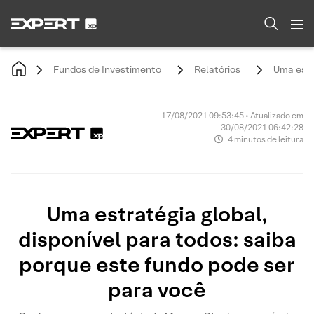
Fundos de Investimento
Relatórios
Uma estr
17/08/2021 09:53:45 • Atualizado em
30/08/2021 06:42:28
4 minutos de leitura
Uma estratégia global,
disponível para todos: saiba
porque este fundo pode ser
para você