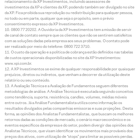
relacionamento da XP Investimentos, incluindo assessores de
investimentos da XP e clientes da XP, podendo também ser divulgado no site
da XP. Fica proibida sua reprodução ou redistribuição para qualquer pessoa,
no todo ou em parte, qualquer que seja o propósito, sem o prévio
consentimento expresso da XP Investimentos.
0800 77 20202. A Ouvidoria da XP Investimentos tem a missão de servir
de canal de contato sempre que os clientes que não se sentirem satisfeitos
com as soluções dadas pela empresa aos seus problemas. O contato pode
ser realizado por meio do telefone: 0800 722 3710.
O custo da operação e a política de cobrança estão definidos nas tabelas
de custos operacionais disponibilizadas no site da XP Investimentos:
www.xpi.com.br.
A XP Investimentos se exime de qualquer responsabilidade por quaisquer
prejuízos, diretos ou indiretos, que venham a decorrer da utilização deste
relatório ou seu conteúdo.
A Avaliação Técnica e a Avaliação de Fundamentos seguem diferentes
metodologias de análise. A Análise Técnica é executada seguindo conceitos
como tendência, suporte, resistência, candles, volumes, médias móveis
entre outros. Já a Análise Fundamentalista utiliza como informação os
resultados divulgados pelas companhias emissoras e suas projeções. Desta
forma, as opiniões dos Analistas Fundamentalistas, que buscam os melhores
retornos dadas as condições de mercado, o cenário macroeconômico e os
eventos específicos da empresa e do setor, podem divergir das opiniões dos
Analistas Técnicos, que visam identificar os movimentos mais prováveis dos
preços dos ativos, com utilização de “stops” para limitar as possíveis perdas.