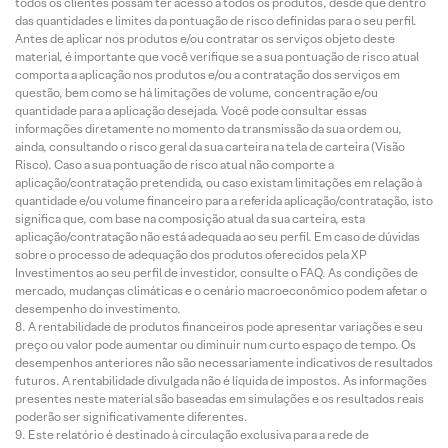
todos os clientes possam ter acesso a todos os produtos, desde que dentro
das quantidades e limites da pontuação de risco definidas para o seu perfil.
Antes de aplicar nos produtos e/ou contratar os serviços objeto deste
material, é importante que você verifique se a sua pontuação de risco atual
comporta a aplicação nos produtos e/ou a contratação dos serviços em
questão, bem como se há limitações de volume, concentração e/ou
quantidade para a aplicação desejada. Você pode consultar essas
informações diretamente no momento da transmissão da sua ordem ou,
ainda, consultando o risco geral da sua carteira na tela de carteira (Visão
Risco). Caso a sua pontuação de risco atual não comporte a
aplicação/contratação pretendida, ou caso existam limitações em relação à
quantidade e/ou volume financeiro para a referida aplicação/contratação, isto
significa que, com base na composição atual da sua carteira, esta
aplicação/contratação não está adequada ao seu perfil. Em caso de dúvidas
sobre o processo de adequação dos produtos oferecidos pela XP
Investimentos ao seu perfil de investidor, consulte o FAQ. As condições de
mercado, mudanças climáticas e o cenário macroeconômico podem afetar o
desempenho do investimento.
A rentabilidade de produtos financeiros pode apresentar variações e seu
preço ou valor pode aumentar ou diminuir num curto espaço de tempo. Os
desempenhos anteriores não são necessariamente indicativos de resultados
futuros. A rentabilidade divulgada não é líquida de impostos. As informações
presentes neste material são baseadas em simulações e os resultados reais
poderão ser significativamente diferentes.
Este relatório é destinado à circulação exclusiva para a rede de