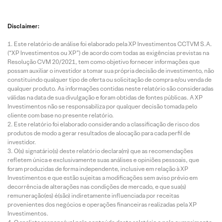
Disclaimer:
Este relatório de análise foi elaborado pela XP Investimentos CCTVM S.A.
(“XP Investimentos ou XP”) de acordo com todas as exigências previstas na
Resolução CVM 20/2021, tem como objetivo fornecer informações que
possam auxiliar o investidor a tomar sua própria decisão de investimento, não
constituindo qualquer tipo de oferta ou solicitação de compra e/ou venda de
qualquer produto. As informações contidas neste relatório são consideradas
válidas na data de sua divulgação e foram obtidas de fontes públicas. A XP
Investimentos não se responsabiliza por qualquer decisão tomada pelo
cliente com base no presente relatório.
Este relatório foi elaborado considerando a classificação de risco dos
produtos de modo a gerar resultados de alocação para cada perfil de
investidor.
O(s) signatário(s) deste relatório declara(m) que as recomendações
refletem única e exclusivamente suas análises e opiniões pessoais, que
foram produzidas de forma independente, inclusive em relação à XP
Investimentos e que estão sujeitas a modificações sem aviso prévio em
decorrência de alterações nas condições de mercado, e que sua(s)
remuneração(es) é(são) indiretamente influenciada por receitas
provenientes dos negócios e operações financeiras realizadas pela XP
Investimentos.