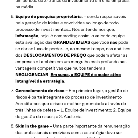
um período de 2-3 anos de investimento em uma empresa,
na média.
Equipe de pesquisa proprietária
: – sendo responsáveis
pela geração de ideias e envolvidas ao longo de todo
processo de investimentos… Nós entendemos que,
informação
, hoje, é commodity; assim, o valor da equipe
está avaliação das
GRANDES IDEIAS
que você
não
pode
se dar ao luxo de perder… e, ao mesmo tempo, nas análises
dos
DESLOCAMENTOS DE PREÇO
que podem afetar as
empresas e também em um mergulho mais profundo nas
vantagens competitivas que muitos tendem a
NEGLIGENCIAR
.
Em suma, a EQUIPE é o maior ativo
intangível da estratégia
.
Gerenciamento de risco –
Em primeiro lugar, a gestão de
riscos é parte integrante do processo de investimento.
Acreditamos que o risco é melhor gerenciado através de
três linhas de defesa – 1. Equipe de investimento; 2. Equipe
de gestão de riscos; e 3. Auditoria.
Skin in the game
– Uma parte importante da remuneração
dos profissionais envolvidos com a estratégia deve ser