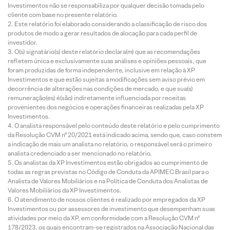
Investimentos não se responsabiliza por qualquer decisão tomada pelo
cliente com base no presente relatório.
Este relatório foi elaborado considerando a classificação de risco dos
produtos de modo a gerar resultados de alocação para cada perfil de
investidor.
O(s) signatário(s) deste relatório declara(m) que as recomendações
refletem única e exclusivamente suas análises e opiniões pessoais, que
foram produzidas de forma independente, inclusive em relação à XP
Investimentos e que estão sujeitas a modificações sem aviso prévio em
decorrência de alterações nas condições de mercado, e que sua(s)
remuneração(es) é(são) indiretamente influenciada por receitas
provenientes dos negócios e operações financeiras realizadas pela XP
Investimentos.
O analista responsável pelo conteúdo deste relatório e pelo cumprimento
da Resolução CVM nº 20/2021 está indicado acima, sendo que, caso constem
a indicação de mais um analista no relatório, o responsável será o primeiro
analista credenciado a ser mencionado no relatório.
Os analistas da XP Investimentos estão obrigados ao cumprimento de
todas as regras previstas no Código de Conduta da APIMEC Brasil para o
Analista de Valores Mobiliários e na Política de Conduta dos Analistas de
Valores Mobiliários da XP Investimentos.
O atendimento de nossos clientes é realizado por empregados da XP
Investimentos ou por assessores de investimento que desempenham suas
atividades por meio da XP, em conformidade com a Resolução CVM nº
178/2023, os quais encontram-se registrados na Associação Nacional das