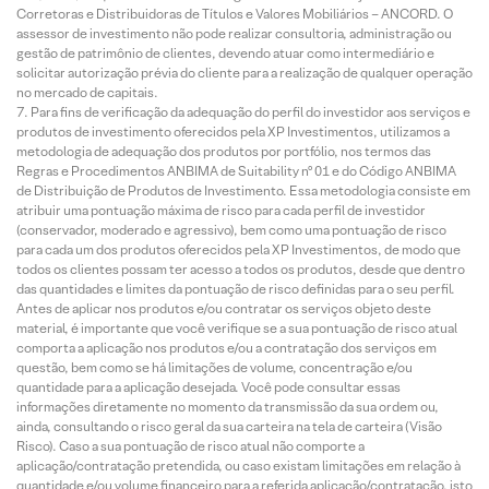
Corretoras e Distribuidoras de Títulos e Valores Mobiliários – ANCORD. O
assessor de investimento não pode realizar consultoria, administração ou
gestão de patrimônio de clientes, devendo atuar como intermediário e
solicitar autorização prévia do cliente para a realização de qualquer operação
no mercado de capitais.
Para fins de verificação da adequação do perfil do investidor aos serviços e
produtos de investimento oferecidos pela XP Investimentos, utilizamos a
metodologia de adequação dos produtos por portfólio, nos termos das
Regras e Procedimentos ANBIMA de Suitability nº 01 e do Código ANBIMA
de Distribuição de Produtos de Investimento. Essa metodologia consiste em
atribuir uma pontuação máxima de risco para cada perfil de investidor
(conservador, moderado e agressivo), bem como uma pontuação de risco
para cada um dos produtos oferecidos pela XP Investimentos, de modo que
todos os clientes possam ter acesso a todos os produtos, desde que dentro
das quantidades e limites da pontuação de risco definidas para o seu perfil.
Antes de aplicar nos produtos e/ou contratar os serviços objeto deste
material, é importante que você verifique se a sua pontuação de risco atual
comporta a aplicação nos produtos e/ou a contratação dos serviços em
questão, bem como se há limitações de volume, concentração e/ou
quantidade para a aplicação desejada. Você pode consultar essas
informações diretamente no momento da transmissão da sua ordem ou,
ainda, consultando o risco geral da sua carteira na tela de carteira (Visão
Risco). Caso a sua pontuação de risco atual não comporte a
aplicação/contratação pretendida, ou caso existam limitações em relação à
quantidade e/ou volume financeiro para a referida aplicação/contratação, isto