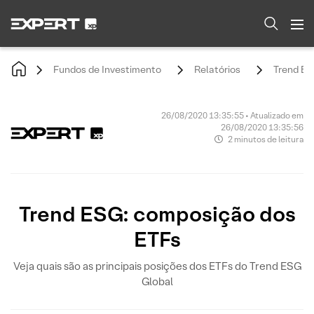
Fundos de Investimento
Relatórios
Trend ES
26/08/2020 13:35:55 • Atualizado em
26/08/2020 13:35:56
2 minutos de leitura
Trend ESG: composição dos
ETFs
Veja quais são as principais posições dos ETFs do Trend ESG
Global