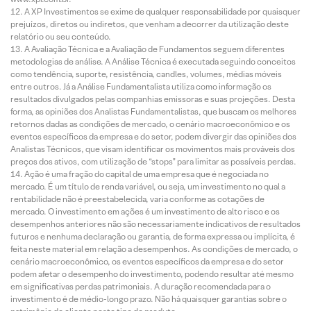
A XP Investimentos se exime de qualquer responsabilidade por quaisquer
prejuízos, diretos ou indiretos, que venham a decorrer da utilização deste
relatório ou seu conteúdo.
A Avaliação Técnica e a Avaliação de Fundamentos seguem diferentes
metodologias de análise. A Análise Técnica é executada seguindo conceitos
como tendência, suporte, resistência, candles, volumes, médias móveis
entre outros. Já a Análise Fundamentalista utiliza como informação os
resultados divulgados pelas companhias emissoras e suas projeções. Desta
forma, as opiniões dos Analistas Fundamentalistas, que buscam os melhores
retornos dadas as condições de mercado, o cenário macroeconômico e os
eventos específicos da empresa e do setor, podem divergir das opiniões dos
Analistas Técnicos, que visam identificar os movimentos mais prováveis dos
preços dos ativos, com utilização de “stops” para limitar as possíveis perdas.
Ação é uma fração do capital de uma empresa que é negociada no
mercado. É um título de renda variável, ou seja, um investimento no qual a
rentabilidade não é preestabelecida, varia conforme as cotações de
mercado. O investimento em ações é um investimento de alto risco e os
desempenhos anteriores não são necessariamente indicativos de resultados
futuros e nenhuma declaração ou garantia, de forma expressa ou implícita, é
feita neste material em relação a desempenhos. As condições de mercado, o
cenário macroeconômico, os eventos específicos da empresa e do setor
podem afetar o desempenho do investimento, podendo resultar até mesmo
em significativas perdas patrimoniais. A duração recomendada para o
investimento é de médio-longo prazo. Não há quaisquer garantias sobre o