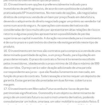
patrimônio do cliente neste tipo de produto.
O investimento em opções é preferencialmente indicado para
investidores de perfil agressivo, de acordo com a política de suitability
praticada pela XP Investimentos. No mercado de opções, são negociados
direitos de compra ou venda de um bem por preço fixado em data futura,
devendo o adquirente do direito negociado pagar um prêmio ao vendedor tal
como num acordo seguro. As operações com esses derivativos são
consideradas de risco muito alto por apresentarem altas relações de risco e
retorno e algumas posições apresentarem a possibilidade de perdas
superiores ao capital investido. A duração recomendada para o investimento
é de curto prazo e o patrimônio do cliente não está garantido neste tipo de
produto.
O investimento em termos são contratos para compra ou a venda de uma
determinada quantidade de ações, a um preço fixado, para liquidação em
prazo determinado. O prazo do contrato a Termo é livremente escolhido
pelos investidores, obedecendo o prazo mínimo de 16 dias e máximo de 999
dias corridos. O preço será o valor da ação adicionado de uma parcela
correspondente aos juros – que são fixados livremente em mercado, em
função do prazo do contrato. Toda transação a termo requer um depósito de
garantia. Essas garantias são prestadas em duas formas: cobertura ou
margem.
O investimento em Mercados Futuros embute riscos de perdas
patrimoniais significativos. Commodity é um objeto ou determinante de
preço de um contrato futuro ou outro instrumento derivativo, podendo
consubstanciar um índice, uma taxa, um valor mobiliário ou produto físico. É