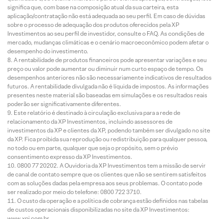
significa que, com base na composição atual da sua carteira, esta
aplicação/contratação não está adequada ao seu perfil. Em caso de dúvidas
sobre o processo de adequação dos produtos oferecidos pela XP
Investimentos ao seu perfil de investidor, consulte o FAQ. As condições de
mercado, mudanças climáticas e o cenário macroeconômico podem afetar o
desempenho do investimento.
A rentabilidade de produtos financeiros pode apresentar variações e seu
preço ou valor pode aumentar ou diminuir num curto espaço de tempo. Os
desempenhos anteriores não são necessariamente indicativos de resultados
futuros. A rentabilidade divulgada não é líquida de impostos. As informações
presentes neste material são baseadas em simulações e os resultados reais
poderão ser significativamente diferentes.
Este relatório é destinado à circulação exclusiva para a rede de
relacionamento da XP Investimentos, incluindo assessores de
investimentos da XP e clientes da XP, podendo também ser divulgado no site
da XP. Fica proibida sua reprodução ou redistribuição para qualquer pessoa,
no todo ou em parte, qualquer que seja o propósito, sem o prévio
consentimento expresso da XP Investimentos.
0800 77 20202. A Ouvidoria da XP Investimentos tem a missão de servir
de canal de contato sempre que os clientes que não se sentirem satisfeitos
com as soluções dadas pela empresa aos seus problemas. O contato pode
ser realizado por meio do telefone: 0800 722 3710.
O custo da operação e a política de cobrança estão definidos nas tabelas
de custos operacionais disponibilizadas no site da XP Investimentos:
www.xpi.com.br.