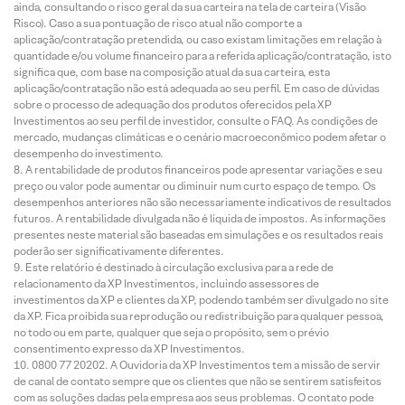
ainda, consultando o risco geral da sua carteira na tela de carteira (Visão
Risco). Caso a sua pontuação de risco atual não comporte a
aplicação/contratação pretendida, ou caso existam limitações em relação à
quantidade e/ou volume financeiro para a referida aplicação/contratação, isto
significa que, com base na composição atual da sua carteira, esta
aplicação/contratação não está adequada ao seu perfil. Em caso de dúvidas
sobre o processo de adequação dos produtos oferecidos pela XP
Investimentos ao seu perfil de investidor, consulte o FAQ. As condições de
mercado, mudanças climáticas e o cenário macroeconômico podem afetar o
desempenho do investimento.
A rentabilidade de produtos financeiros pode apresentar variações e seu
preço ou valor pode aumentar ou diminuir num curto espaço de tempo. Os
desempenhos anteriores não são necessariamente indicativos de resultados
futuros. A rentabilidade divulgada não é líquida de impostos. As informações
presentes neste material são baseadas em simulações e os resultados reais
poderão ser significativamente diferentes.
Este relatório é destinado à circulação exclusiva para a rede de
relacionamento da XP Investimentos, incluindo assessores de
investimentos da XP e clientes da XP, podendo também ser divulgado no site
da XP. Fica proibida sua reprodução ou redistribuição para qualquer pessoa,
no todo ou em parte, qualquer que seja o propósito, sem o prévio
consentimento expresso da XP Investimentos.
0800 77 20202. A Ouvidoria da XP Investimentos tem a missão de servir
de canal de contato sempre que os clientes que não se sentirem satisfeitos
com as soluções dadas pela empresa aos seus problemas. O contato pode