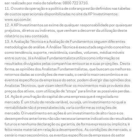
ser realizado por meio do telefone: 0800 722 3710.
O custo da operação e a política de cobrança estão definidos nas tabelas
de custos operacionais disponibilizadas no site da XP Investimentos:
www.xpi.com.br.
A XP Investimentos se exime de qualquer responsabilidade por quaisquer
prejuízos, diretos ou indiretos, que venham a decorrer da utilização deste
relatório ou seu conteúdo.
A Avaliação Técnica e a Avaliação de Fundamentos seguem diferentes
metodologias de análise. A Análise Técnica é executada seguindo conceitos
como tendência, suporte, resistência, candles, volumes, médias móveis
entre outros. Já a Análise Fundamentalista utiliza como informação os
resultados divulgados pelas companhias emissoras e suas projeções. Desta
forma, as opiniões dos Analistas Fundamentalistas, que buscam os melhores
retornos dadas as condições de mercado, o cenário macroeconômico e os
eventos específicos da empresa e do setor, podem divergir das opiniões dos
Analistas Técnicos, que visam identificar os movimentos mais prováveis dos
preços dos ativos, com utilização de “stops” para limitar as possíveis perdas.
Ação é uma fração do capital de uma empresa que é negociada no
mercado. É um título de renda variável, ou seja, um investimento no qual a
rentabilidade não é preestabelecida, varia conforme as cotações de
mercado. O investimento em ações é um investimento de alto risco e os
desempenhos anteriores não são necessariamente indicativos de resultados
futuros e nenhuma declaração ou garantia, de forma expressa ou implícita, é
feita neste material em relação a desempenhos. As condições de mercado, o
cenário macroeconômico, os eventos específicos da empresa e do setor