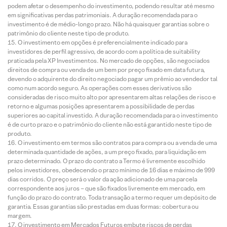
podem afetar o desempenho do investimento, podendo resultar até mesmo
em significativas perdas patrimoniais. A duração recomendada para o
investimento é de médio-longo prazo. Não há quaisquer garantias sobre o
patrimônio do cliente neste tipo de produto.
O investimento em opções é preferencialmente indicado para
investidores de perfil agressivo, de acordo com a política de suitability
praticada pela XP Investimentos. No mercado de opções, são negociados
direitos de compra ou venda de um bem por preço fixado em data futura,
devendo o adquirente do direito negociado pagar um prêmio ao vendedor tal
como num acordo seguro. As operações com esses derivativos são
consideradas de risco muito alto por apresentarem altas relações de risco e
retorno e algumas posições apresentarem a possibilidade de perdas
superiores ao capital investido. A duração recomendada para o investimento
é de curto prazo e o patrimônio do cliente não está garantido neste tipo de
produto.
O investimento em termos são contratos para compra ou a venda de uma
determinada quantidade de ações, a um preço fixado, para liquidação em
prazo determinado. O prazo do contrato a Termo é livremente escolhido
pelos investidores, obedecendo o prazo mínimo de 16 dias e máximo de 999
dias corridos. O preço será o valor da ação adicionado de uma parcela
correspondente aos juros – que são fixados livremente em mercado, em
função do prazo do contrato. Toda transação a termo requer um depósito de
garantia. Essas garantias são prestadas em duas formas: cobertura ou
margem.
O investimento em Mercados Futuros embute riscos de perdas