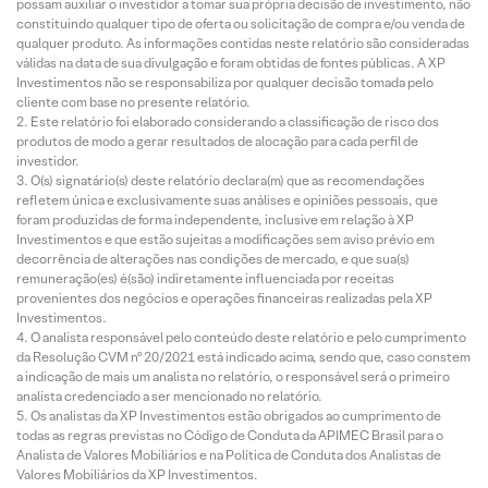
possam auxiliar o investidor a tomar sua própria decisão de investimento, não
constituindo qualquer tipo de oferta ou solicitação de compra e/ou venda de
qualquer produto. As informações contidas neste relatório são consideradas
válidas na data de sua divulgação e foram obtidas de fontes públicas. A XP
Investimentos não se responsabiliza por qualquer decisão tomada pelo
cliente com base no presente relatório.
Este relatório foi elaborado considerando a classificação de risco dos
produtos de modo a gerar resultados de alocação para cada perfil de
investidor.
O(s) signatário(s) deste relatório declara(m) que as recomendações
refletem única e exclusivamente suas análises e opiniões pessoais, que
foram produzidas de forma independente, inclusive em relação à XP
Investimentos e que estão sujeitas a modificações sem aviso prévio em
decorrência de alterações nas condições de mercado, e que sua(s)
remuneração(es) é(são) indiretamente influenciada por receitas
provenientes dos negócios e operações financeiras realizadas pela XP
Investimentos.
O analista responsável pelo conteúdo deste relatório e pelo cumprimento
da Resolução CVM nº 20/2021 está indicado acima, sendo que, caso constem
a indicação de mais um analista no relatório, o responsável será o primeiro
analista credenciado a ser mencionado no relatório.
Os analistas da XP Investimentos estão obrigados ao cumprimento de
todas as regras previstas no Código de Conduta da APIMEC Brasil para o
Analista de Valores Mobiliários e na Política de Conduta dos Analistas de
Valores Mobiliários da XP Investimentos.