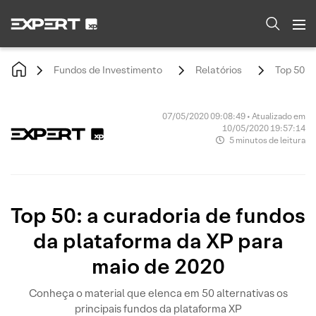
Fundos de Investimento
Relatórios
Top 50: 
07/05/2020 09:08:49 • Atualizado em
10/05/2020 19:57:14
5 minutos de leitura
Top 50: a curadoria de fundos
da plataforma da XP para
maio de 2020
Conheça o material que elenca em 50 alternativas os
principais fundos da plataforma XP