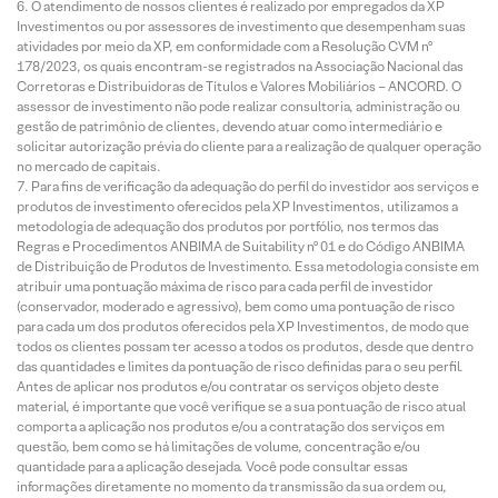
O atendimento de nossos clientes é realizado por empregados da XP
Investimentos ou por assessores de investimento que desempenham suas
atividades por meio da XP, em conformidade com a Resolução CVM nº
178/2023, os quais encontram-se registrados na Associação Nacional das
Corretoras e Distribuidoras de Títulos e Valores Mobiliários – ANCORD. O
assessor de investimento não pode realizar consultoria, administração ou
gestão de patrimônio de clientes, devendo atuar como intermediário e
solicitar autorização prévia do cliente para a realização de qualquer operação
no mercado de capitais.
Para fins de verificação da adequação do perfil do investidor aos serviços e
produtos de investimento oferecidos pela XP Investimentos, utilizamos a
metodologia de adequação dos produtos por portfólio, nos termos das
Regras e Procedimentos ANBIMA de Suitability nº 01 e do Código ANBIMA
de Distribuição de Produtos de Investimento. Essa metodologia consiste em
atribuir uma pontuação máxima de risco para cada perfil de investidor
(conservador, moderado e agressivo), bem como uma pontuação de risco
para cada um dos produtos oferecidos pela XP Investimentos, de modo que
todos os clientes possam ter acesso a todos os produtos, desde que dentro
das quantidades e limites da pontuação de risco definidas para o seu perfil.
Antes de aplicar nos produtos e/ou contratar os serviços objeto deste
material, é importante que você verifique se a sua pontuação de risco atual
comporta a aplicação nos produtos e/ou a contratação dos serviços em
questão, bem como se há limitações de volume, concentração e/ou
quantidade para a aplicação desejada. Você pode consultar essas
informações diretamente no momento da transmissão da sua ordem ou,