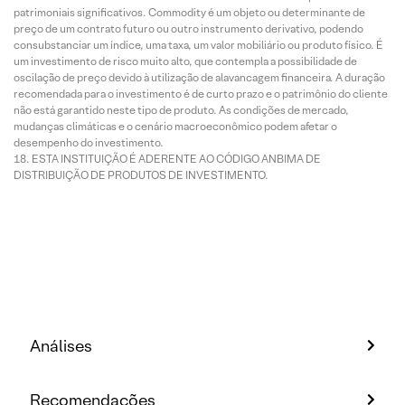
patrimoniais significativos. Commodity é um objeto ou determinante de
preço de um contrato futuro ou outro instrumento derivativo, podendo
consubstanciar um índice, uma taxa, um valor mobiliário ou produto físico. É
um investimento de risco muito alto, que contempla a possibilidade de
oscilação de preço devido à utilização de alavancagem financeira. A duração
recomendada para o investimento é de curto prazo e o patrimônio do cliente
não está garantido neste tipo de produto. As condições de mercado,
mudanças climáticas e o cenário macroeconômico podem afetar o
desempenho do investimento.
ESTA INSTITUIÇÃO É ADERENTE AO CÓDIGO ANBIMA DE
DISTRIBUIÇÃO DE PRODUTOS DE INVESTIMENTO.
Análises
Recomendações