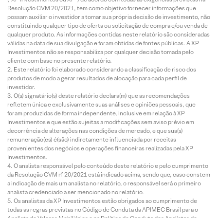
Resolução CVM 20/2021, tem como objetivo fornecer informações que
possam auxiliar o investidor a tomar sua própria decisão de investimento, não
constituindo qualquer tipo de oferta ou solicitação de compra e/ou venda de
qualquer produto. As informações contidas neste relatório são consideradas
válidas na data de sua divulgação e foram obtidas de fontes públicas. A XP
Investimentos não se responsabiliza por qualquer decisão tomada pelo
cliente com base no presente relatório.
Este relatório foi elaborado considerando a classificação de risco dos
produtos de modo a gerar resultados de alocação para cada perfil de
investidor.
O(s) signatário(s) deste relatório declara(m) que as recomendações
refletem única e exclusivamente suas análises e opiniões pessoais, que
foram produzidas de forma independente, inclusive em relação à XP
Investimentos e que estão sujeitas a modificações sem aviso prévio em
decorrência de alterações nas condições de mercado, e que sua(s)
remuneração(es) é(são) indiretamente influenciada por receitas
provenientes dos negócios e operações financeiras realizadas pela XP
Investimentos.
O analista responsável pelo conteúdo deste relatório e pelo cumprimento
da Resolução CVM nº 20/2021 está indicado acima, sendo que, caso constem
a indicação de mais um analista no relatório, o responsável será o primeiro
analista credenciado a ser mencionado no relatório.
Os analistas da XP Investimentos estão obrigados ao cumprimento de
todas as regras previstas no Código de Conduta da APIMEC Brasil para o