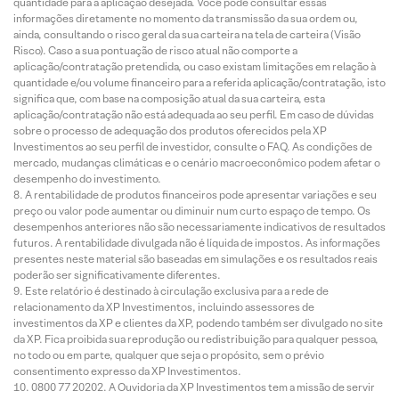
quantidade para a aplicação desejada. Você pode consultar essas
informações diretamente no momento da transmissão da sua ordem ou,
ainda, consultando o risco geral da sua carteira na tela de carteira (Visão
Risco). Caso a sua pontuação de risco atual não comporte a
aplicação/contratação pretendida, ou caso existam limitações em relação à
quantidade e/ou volume financeiro para a referida aplicação/contratação, isto
significa que, com base na composição atual da sua carteira, esta
aplicação/contratação não está adequada ao seu perfil. Em caso de dúvidas
sobre o processo de adequação dos produtos oferecidos pela XP
Investimentos ao seu perfil de investidor, consulte o FAQ. As condições de
mercado, mudanças climáticas e o cenário macroeconômico podem afetar o
desempenho do investimento.
A rentabilidade de produtos financeiros pode apresentar variações e seu
preço ou valor pode aumentar ou diminuir num curto espaço de tempo. Os
desempenhos anteriores não são necessariamente indicativos de resultados
futuros. A rentabilidade divulgada não é líquida de impostos. As informações
presentes neste material são baseadas em simulações e os resultados reais
poderão ser significativamente diferentes.
Este relatório é destinado à circulação exclusiva para a rede de
relacionamento da XP Investimentos, incluindo assessores de
investimentos da XP e clientes da XP, podendo também ser divulgado no site
da XP. Fica proibida sua reprodução ou redistribuição para qualquer pessoa,
no todo ou em parte, qualquer que seja o propósito, sem o prévio
consentimento expresso da XP Investimentos.
0800 77 20202. A Ouvidoria da XP Investimentos tem a missão de servir