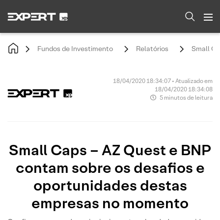
Fundos de Investimento
Relatórios
Small Ca
18/04/2020 18:34:07 • Atualizado em
18/04/2020 18:34:08
5 minutos de leitura
Small Caps – AZ Quest e BNP
contam sobre os desafios e
oportunidades destas
empresas no momento