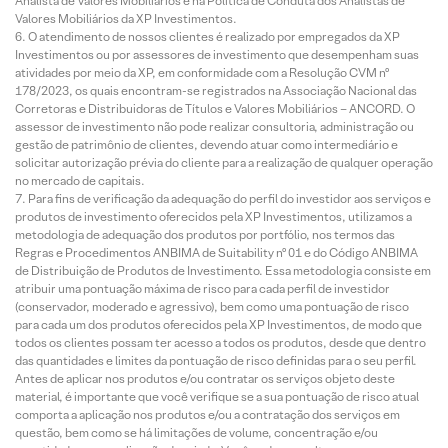
Analista de Valores Mobiliários e na Política de Conduta dos Analistas de
Valores Mobiliários da XP Investimentos.
O atendimento de nossos clientes é realizado por empregados da XP
Investimentos ou por assessores de investimento que desempenham suas
atividades por meio da XP, em conformidade com a Resolução CVM nº
178/2023, os quais encontram-se registrados na Associação Nacional das
Corretoras e Distribuidoras de Títulos e Valores Mobiliários – ANCORD. O
assessor de investimento não pode realizar consultoria, administração ou
gestão de patrimônio de clientes, devendo atuar como intermediário e
solicitar autorização prévia do cliente para a realização de qualquer operação
no mercado de capitais.
Para fins de verificação da adequação do perfil do investidor aos serviços e
produtos de investimento oferecidos pela XP Investimentos, utilizamos a
metodologia de adequação dos produtos por portfólio, nos termos das
Regras e Procedimentos ANBIMA de Suitability nº 01 e do Código ANBIMA
de Distribuição de Produtos de Investimento. Essa metodologia consiste em
atribuir uma pontuação máxima de risco para cada perfil de investidor
(conservador, moderado e agressivo), bem como uma pontuação de risco
para cada um dos produtos oferecidos pela XP Investimentos, de modo que
todos os clientes possam ter acesso a todos os produtos, desde que dentro
das quantidades e limites da pontuação de risco definidas para o seu perfil.
Antes de aplicar nos produtos e/ou contratar os serviços objeto deste
material, é importante que você verifique se a sua pontuação de risco atual
comporta a aplicação nos produtos e/ou a contratação dos serviços em
questão, bem como se há limitações de volume, concentração e/ou