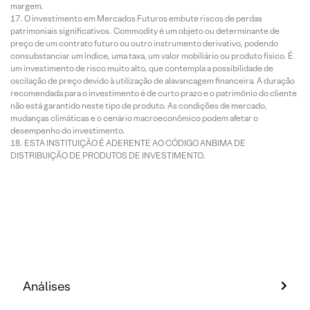
margem.
O investimento em Mercados Futuros embute riscos de perdas
patrimoniais significativos. Commodity é um objeto ou determinante de
preço de um contrato futuro ou outro instrumento derivativo, podendo
consubstanciar um índice, uma taxa, um valor mobiliário ou produto físico. É
um investimento de risco muito alto, que contempla a possibilidade de
oscilação de preço devido à utilização de alavancagem financeira. A duração
recomendada para o investimento é de curto prazo e o patrimônio do cliente
não está garantido neste tipo de produto. As condições de mercado,
mudanças climáticas e o cenário macroeconômico podem afetar o
desempenho do investimento.
ESTA INSTITUIÇÃO É ADERENTE AO CÓDIGO ANBIMA DE
DISTRIBUIÇÃO DE PRODUTOS DE INVESTIMENTO.
Análises