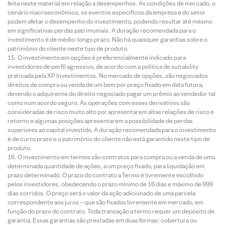
feita neste material em relação a desempenhos. As condições de mercado, o
cenário macroeconômico, os eventos específicos da empresa e do setor
podem afetar o desempenho do investimento, podendo resultar até mesmo
em significativas perdas patrimoniais. A duração recomendada para o
investimento é de médio-longo prazo. Não há quaisquer garantias sobre o
patrimônio do cliente neste tipo de produto.
O investimento em opções é preferencialmente indicado para
investidores de perfil agressivo, de acordo com a política de suitability
praticada pela XP Investimentos. No mercado de opções, são negociados
direitos de compra ou venda de um bem por preço fixado em data futura,
devendo o adquirente do direito negociado pagar um prêmio ao vendedor tal
como num acordo seguro. As operações com esses derivativos são
consideradas de risco muito alto por apresentarem altas relações de risco e
retorno e algumas posições apresentarem a possibilidade de perdas
superiores ao capital investido. A duração recomendada para o investimento
é de curto prazo e o patrimônio do cliente não está garantido neste tipo de
produto.
O investimento em termos são contratos para compra ou a venda de uma
determinada quantidade de ações, a um preço fixado, para liquidação em
prazo determinado. O prazo do contrato a Termo é livremente escolhido
pelos investidores, obedecendo o prazo mínimo de 16 dias e máximo de 999
dias corridos. O preço será o valor da ação adicionado de uma parcela
correspondente aos juros – que são fixados livremente em mercado, em
função do prazo do contrato. Toda transação a termo requer um depósito de
garantia. Essas garantias são prestadas em duas formas: cobertura ou