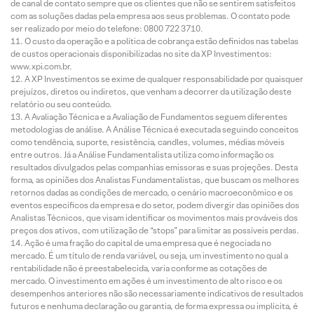
de canal de contato sempre que os clientes que não se sentirem satisfeitos
com as soluções dadas pela empresa aos seus problemas. O contato pode
ser realizado por meio do telefone: 0800 722 3710.
O custo da operação e a política de cobrança estão definidos nas tabelas
de custos operacionais disponibilizadas no site da XP Investimentos:
www.xpi.com.br.
A XP Investimentos se exime de qualquer responsabilidade por quaisquer
prejuízos, diretos ou indiretos, que venham a decorrer da utilização deste
relatório ou seu conteúdo.
A Avaliação Técnica e a Avaliação de Fundamentos seguem diferentes
metodologias de análise. A Análise Técnica é executada seguindo conceitos
como tendência, suporte, resistência, candles, volumes, médias móveis
entre outros. Já a Análise Fundamentalista utiliza como informação os
resultados divulgados pelas companhias emissoras e suas projeções. Desta
forma, as opiniões dos Analistas Fundamentalistas, que buscam os melhores
retornos dadas as condições de mercado, o cenário macroeconômico e os
eventos específicos da empresa e do setor, podem divergir das opiniões dos
Analistas Técnicos, que visam identificar os movimentos mais prováveis dos
preços dos ativos, com utilização de “stops” para limitar as possíveis perdas.
Ação é uma fração do capital de uma empresa que é negociada no
mercado. É um título de renda variável, ou seja, um investimento no qual a
rentabilidade não é preestabelecida, varia conforme as cotações de
mercado. O investimento em ações é um investimento de alto risco e os
desempenhos anteriores não são necessariamente indicativos de resultados
futuros e nenhuma declaração ou garantia, de forma expressa ou implícita, é