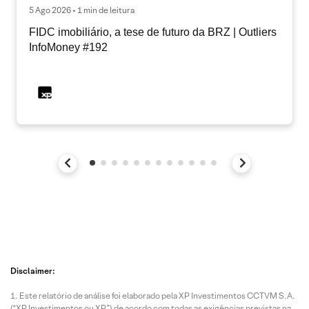
5 Ago 2026 • 1 min de leitura
FIDC imobiliário, a tese de futuro da BRZ | Outliers
InfoMoney #192
Disclaimer:
Este relatório de análise foi elaborado pela XP Investimentos CCTVM S.A.
(“XP Investimentos ou XP”) de acordo com todas as exigências previstas na