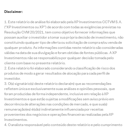
Disclaimer:
Este relatório de análise foi elaborado pela XP Investimentos CCTVM S.A.
(“XP Investimentos ou XP”) de acordo com todas as exigências previstas na
Resolução CVM 20/2021, tem como objetivo fornecer informações que
possam auxiliar o investidor a tomar sua própria decisão de investimento, não
constituindo qualquer tipo de oferta ou solicitação de compra e/ou venda de
qualquer produto. As informações contidas neste relatório são consideradas
válidas na data de sua divulgação e foram obtidas de fontes públicas. A XP
Investimentos não se responsabiliza por qualquer decisão tomada pelo
cliente com base no presente relatório.
Este relatório foi elaborado considerando a classificação de risco dos
produtos de modo a gerar resultados de alocação para cada perfil de
investidor.
O(s) signatário(s) deste relatório declara(m) que as recomendações
refletem única e exclusivamente suas análises e opiniões pessoais, que
foram produzidas de forma independente, inclusive em relação à XP
Investimentos e que estão sujeitas a modificações sem aviso prévio em
decorrência de alterações nas condições de mercado, e que sua(s)
remuneração(es) é(são) indiretamente influenciada por receitas
provenientes dos negócios e operações financeiras realizadas pela XP
Investimentos.
O analista responsável pelo conteúdo deste relatório e pelo cumprimento