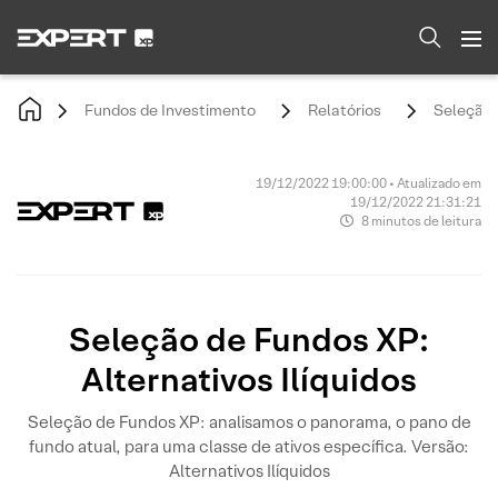
Fundos de Investimento
Relatórios
Seleção 
19/12/2022 19:00:00 • Atualizado em
19/12/2022 21:31:21
8 minutos de leitura
Seleção de Fundos XP:
Alternativos Ilíquidos
Seleção de Fundos XP: analisamos o panorama, o pano de
fundo atual, para uma classe de ativos específica. Versão:
Alternativos Ilíquidos