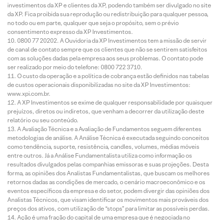
investimentos da XP e clientes da XP, podendo também ser divulgado no site
da XP. Fica proibida sua reprodução ou redistribuição para qualquer pessoa,
no todo ou em parte, qualquer que seja o propósito, sem o prévio
consentimento expresso da XP Investimentos.
0800 77 20202. A Ouvidoria da XP Investimentos tem a missão de servir
de canal de contato sempre que os clientes que não se sentirem satisfeitos
com as soluções dadas pela empresa aos seus problemas. O contato pode
ser realizado por meio do telefone: 0800 722 3710.
O custo da operação e a política de cobrança estão definidos nas tabelas
de custos operacionais disponibilizadas no site da XP Investimentos:
www.xpi.com.br.
A XP Investimentos se exime de qualquer responsabilidade por quaisquer
prejuízos, diretos ou indiretos, que venham a decorrer da utilização deste
relatório ou seu conteúdo.
A Avaliação Técnica e a Avaliação de Fundamentos seguem diferentes
metodologias de análise. A Análise Técnica é executada seguindo conceitos
como tendência, suporte, resistência, candles, volumes, médias móveis
entre outros. Já a Análise Fundamentalista utiliza como informação os
resultados divulgados pelas companhias emissoras e suas projeções. Desta
forma, as opiniões dos Analistas Fundamentalistas, que buscam os melhores
retornos dadas as condições de mercado, o cenário macroeconômico e os
eventos específicos da empresa e do setor, podem divergir das opiniões dos
Analistas Técnicos, que visam identificar os movimentos mais prováveis dos
preços dos ativos, com utilização de “stops” para limitar as possíveis perdas.
Ação é uma fração do capital de uma empresa que é negociada no