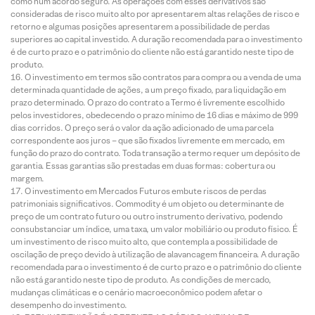
como num acordo seguro. As operações com esses derivativos são
consideradas de risco muito alto por apresentarem altas relações de risco e
retorno e algumas posições apresentarem a possibilidade de perdas
superiores ao capital investido. A duração recomendada para o investimento
é de curto prazo e o patrimônio do cliente não está garantido neste tipo de
produto.
O investimento em termos são contratos para compra ou a venda de uma
determinada quantidade de ações, a um preço fixado, para liquidação em
prazo determinado. O prazo do contrato a Termo é livremente escolhido
pelos investidores, obedecendo o prazo mínimo de 16 dias e máximo de 999
dias corridos. O preço será o valor da ação adicionado de uma parcela
correspondente aos juros – que são fixados livremente em mercado, em
função do prazo do contrato. Toda transação a termo requer um depósito de
garantia. Essas garantias são prestadas em duas formas: cobertura ou
margem.
O investimento em Mercados Futuros embute riscos de perdas
patrimoniais significativos. Commodity é um objeto ou determinante de
preço de um contrato futuro ou outro instrumento derivativo, podendo
consubstanciar um índice, uma taxa, um valor mobiliário ou produto físico. É
um investimento de risco muito alto, que contempla a possibilidade de
oscilação de preço devido à utilização de alavancagem financeira. A duração
recomendada para o investimento é de curto prazo e o patrimônio do cliente
não está garantido neste tipo de produto. As condições de mercado,
mudanças climáticas e o cenário macroeconômico podem afetar o
desempenho do investimento.