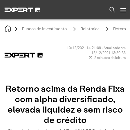
Fundos de Investimento
Relatórios
Retorno a
10/12/2021 14:21:09 • Atualizado em
13/12/2021 13:50:36
5 minutos de leitura
Retorno acima da Renda Fixa
com alpha diversificado,
elevada liquidez e sem risco
de crédito