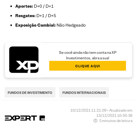
Aportes:
D+0 / D+1
Resgates:
D+1 / D+5
Exposição Cambial:
Não Hedgeado
Se você ainda não tem conta na XP
Investimentos, abra a sua!
CLIQUE AQUI
FUNDOS DE INVESTIMENTO
FUNDOS INTERNACIONAIS
10/12/2021 11:21:09 • Atualizado em
13/12/2021 10:50:36
5 minutos de leitura