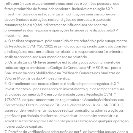
refletem única e exclusivamente suas análises e opiniões pessoais, que
foram produzidas de forma independente, inclusive em relação à XP
Investimentos e que estão sujeitas a modificações sem aviso prévio em
decorrência de alterações nas condições de mercado, e que sua(s)
remuneração(es) é(são) indiretamente influenciada por receitas
provenientes dos negócios e operações financeiras realizadas pela XP
Investimentos.
O analista responsável pelo conteúdo deste relatório e pelo cumprimento
da Resolução CVM nº 20/2021 está indicado acima, sendo que, caso constem
a indicação de mais um analista no relatório, o responsável será o primeiro
analista credenciado a ser mencionado no relatório.
Os analistas da XP Investimentos estão obrigados ao cumprimento de
todas as regras previstas no Código de Conduta da APIMEC Brasil para o
Analista de Valores Mobiliários e na Política de Conduta dos Analistas de
Valores Mobiliários da XP Investimentos.
O atendimento de nossos clientes é realizado por empregados da XP
Investimentos ou por assessores de investimento que desempenham suas
atividades por meio da XP, em conformidade com a Resolução CVM nº
178/2023, os quais encontram-se registrados na Associação Nacional das
Corretoras e Distribuidoras de Títulos e Valores Mobiliários – ANCORD. O
assessor de investimento não pode realizar consultoria, administração ou
gestão de patrimônio de clientes, devendo atuar como intermediário e
solicitar autorização prévia do cliente para a realização de qualquer operação
no mercado de capitais.
Para fins de verificação da adequação do perfil do investidor aos serviços e