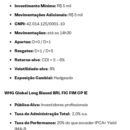
Investimento Mínimo:
R$ 5 mil
Movimentações Adicionais:
R$ 5 mil
CNPJ:
42.014.125/0001-10
Movimentações:
até as 14h30
Aportes:
D+0 / D+1
Resgates:
D+1 / D+5
Retorno-alvo
: CDI + 5 – 6%
Volatilidade-alvo
: 8%
Exposição Cambial:
Hedgeado
WHG Global Long Biased BRL FIC FIM CP IE
Público-Alvo:
Investidores profissionais
Taxa de Administração Total:
2,0% a.a.
Taxa de Performance:
20% do que exceder IPCA+ Yield
IMA-B