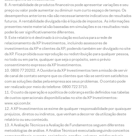
A rentabilidade de produtos financeiros pode apresentar variações e seu
preço ou valor pode aumentar ou diminuir num curto espaço de tempo. Os
desempenhos anteriores não são necessariamente indicativos de resultados
futuros. A rentabilidade divulgada não é líquida de impostos. As informações
presentes neste material são baseadas em simulações e os resultados reais
poderão ser significativamente diferentes.
Este relatório é destinado à circulação exclusiva para a rede de
relacionamento da XP Investimentos, incluindo assessores de
investimentos da XP e clientes da XP, podendo também ser divulgado no site
da XP. Fica proibida sua reprodução ou redistribuição para qualquer pessoa,
no todo ou em parte, qualquer que seja o propósito, sem o prévio
consentimento expresso da XP Investimentos.
0800 77 20202. A Ouvidoria da XP Investimentos tem a missão de servir
de canal de contato sempre que os clientes que não se sentirem satisfeitos
com as soluções dadas pela empresa aos seus problemas. O contato pode
ser realizado por meio do telefone: 0800 722 3710.
O custo da operação e a política de cobrança estão definidos nas tabelas
de custos operacionais disponibilizadas no site da XP Investimentos:
www.xpi.com.br.
A XP Investimentos se exime de qualquer responsabilidade por quaisquer
prejuízos, diretos ou indiretos, que venham a decorrer da utilização deste
relatório ou seu conteúdo.
A Avaliação Técnica e a Avaliação de Fundamentos seguem diferentes
metodologias de análise. A Análise Técnica é executada seguindo conceitos
como tendência, suporte, resistência, candles, volumes, médias móveis