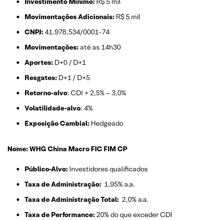
Investimento Mínimo:
R$ 5 mil
Movimentações Adicionais:
R$ 5 mil
CNPJ:
41.978.534/0001-74
Movimentações:
até as 14h30
Aportes:
D+0 / D+1
Resgates:
D+1 / D+5
Retorno-alvo
: CDI + 2,5% – 3,0%
Volatilidade-alvo
: 4%
Exposição Cambial:
Hedgeado
Nome: WHG China Macro FIC FIM CP
Público-Alvo:
Investidores qualificados
Taxa de Administração:
1,95% a.a.
Taxa de Administração Total:
2,0% a.a.
Taxa de Performance:
20% do que exceder CDI