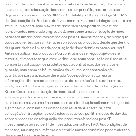
produtos de investimento oferecidos pela XP Investimentos, utilizamos a
metodologia de adequação dos produtos por portfólio, nos termos das
Regras e Procedimentos ANBIMA de Suitability nº 01 e do Código ANBIMA
de Distribuição de Produtos de Investimento. Essa metodologia consiste em
atribuir uma pontuação máxima de risco para cada perfil de investidor
(conservador, moderado e agressivo), bem como uma pontuação de risco
para cada um dos produtos oferecidos pela XP Investimentos, de modo que
todos os clientes possam ter acesso a todos os produtos, desde que dentro
das quantidades e limites da pontuação de risco definidas para o seu perfil.
Antes de aplicar nos produtos e/ou contratar os serviços objeto deste
material, é importante que você verifique se a sua pontuação de risco atual
comporta a aplicação nos produtos e/ou a contratação dos serviços em
questão, bem como se há limitações de volume, concentração e/ou
quantidade para a aplicação desejada. Você pode consultar essas
informações diretamente no momento da transmissão da sua ordem ou,
ainda, consultando o risco geral da sua carteira na tela de carteira (Visão
Risco). Caso a sua pontuação de risco atual não comporte a
aplicação/contratação pretendida, ou caso existam limitações em relação à
quantidade e/ou volume financeiro para a referida aplicação/contratação, isto
significa que, com base na composição atual da sua carteira, esta
aplicação/contratação não está adequada ao seu perfil. Em caso de dúvidas
sobre o processo de adequação dos produtos oferecidos pela XP
Investimentos ao seu perfil de investidor, consulte o FAQ. As condições de
mercado, mudanças climáticas e o cenário macroeconômico podem afetar o
desempenho do investimento.