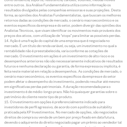
entre outros. Já a Análise Fundamentalista utiliza como informação os
resultados divulgados pelas companhias emissoras e suas projeções. Desta
forma, as opiniões dos Analistas Fundamentalistas, que buscam os melhores
retornos dadas as condições de mercado, o cenário macroeconômico e os
eventos específicos da empresa e do setor, podem divergir das opiniões dos
Analistas Técnicos, que visam identificar os movimentos mais prováveis dos
preços dos ativos, com utilização de “stops” para limitar as possíveis perdas.
Ação é uma fração do capital de uma empresa que é negociada no
mercado. É um título de renda variável, ou seja, um investimento no qual a
rentabilidade não é preestabelecida, varia conforme as cotações de
mercado. O investimento em ações é um investimento de alto risco e os
desempenhos anteriores não são necessariamente indicativos de resultados
futuros e nenhuma declaração ou garantia, de forma expressa ou implícita, é
feita neste material em relação a desempenhos. As condições de mercado, o
cenário macroeconômico, os eventos específicos da empresa e do setor
podem afetar o desempenho do investimento, podendo resultar até mesmo
em significativas perdas patrimoniais. A duração recomendada para o
investimento é de médio-longo prazo. Não há quaisquer garantias sobre o
patrimônio do cliente neste tipo de produto.
O investimento em opções é preferencialmente indicado para
investidores de perfil agressivo, de acordo com a política de suitability
praticada pela XP Investimentos. No mercado de opções, são negociados
direitos de compra ou venda de um bem por preço fixado em data futura,
devendo o adquirente do direito negociado pagar um prêmio ao vendedor tal