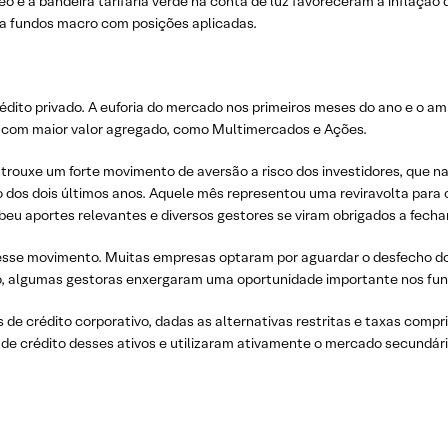
o e a bandeira tarifária verde na conta de luz favoreceram a inflação
ara fundos macro com posições aplicadas.
dito privado. A euforia do mercado nos primeiros meses do ano e o amb
 com maior valor agregado, como Multimercados e Ações.
 trouxe um forte movimento de aversão a risco dos investidores, que 
o dos dois últimos anos. Aquele mês representou uma reviravolta para 
ebeu aportes relevantes e diversos gestores se viram obrigados a fech
s esse movimento. Muitas empresas optaram por aguardar o desfecho d
lo, algumas gestoras enxergaram uma oportunidade importante nos fun
 de crédito corporativo, dadas as alternativas restritas e taxas com
e crédito desses ativos e utilizaram ativamente o mercado secundário