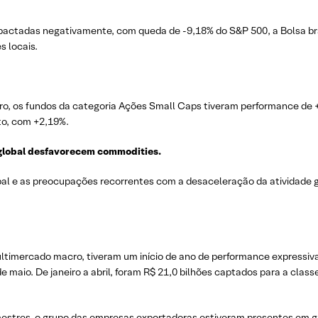
actadas negativamente, com queda de -9,18% do S&P 500, a Bolsa bras
s locais.
, os fundos da categoria Ações Small Caps tiveram performance de +3
to, com +2,19%.
global desfavorecem commodities.
bal e as preocupações recorrentes com a desaceleração da atividade
timercado macro, tiveram um início de ano de performance expressiva
e maio. De janeiro a abril, foram R$ 21,0 bilhões captados para a clas
imestres, o grupo das empresas exportadoras estiveram presentes em g