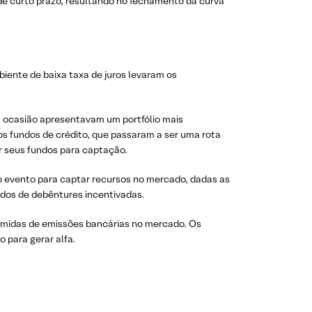
 de curto prazo, resultando no fechamento da curva
iente de baixa taxa de juros levaram os
na ocasião apresentavam um portfólio mais
os fundos de crédito, que passaram a ser uma rota
ar seus fundos para captação.
o evento para captar recursos no mercado, dadas as
dos de debêntures incentivadas.
primidas de emissões bancárias no mercado. Os
 para gerar alfa.