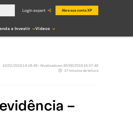
login expert
Abra sua conta XP
enda a Investir
Vídeos
10/01/2019 14:18:49 • Atualizado em 30/06/2019 16:57:40
17 minutos de leitura
evidência –