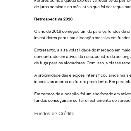
Fatores como a queda expressiva recente do petróle
de juros nominais no mês, ativo que foi destaque p
Retrospectiva 2018
O ano de 2018 começou tímido para os fundos de cré
investidores para uma alocação massiva em fundos
Entretanto, a alta volatilidade do mercado em maio
concentrado em ativos de risco, construído ao long
de fuga para os alocadores. Com isso, a classe rec
A proximidade das eleições intensificou ainda mai
incertezas acerca do futuro presidente. Em parale
Em termos de alocação, foi um ano focado em ativos
fundos conseguiram surfar o fechamento do spread d
Fundos de Crédito