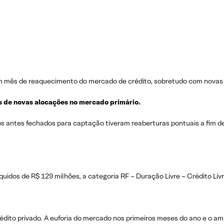
m mês de reaquecimento do mercado de crédito, sobretudo com novas 
s
de
novas
alocações
no
mercado
primário
.
 antes fechados para captação tiveram reaberturas pontuais a fim d
uidos de R$ 129 milhões, a categoria RF – Duração Livre – Crédito Livr
dito privado. A euforia do mercado nos primeiros meses do ano e o amb