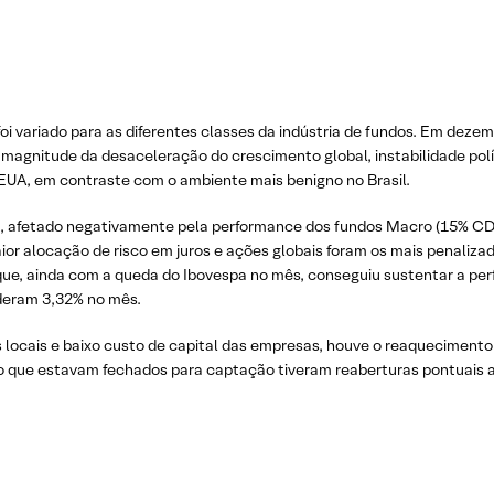
 foi variado para as diferentes classes da indústria de fundos. Em dez
 magnitude da desaceleração do crescimento global, instabilidade polí
 EUA, em contraste com o ambiente mais benigno no Brasil.
I, afetado negativamente pela performance dos fundos Macro (15% CDI)
aior alocação de risco em juros e ações globais foram os mais penaliz
, que, ainda com a queda do Ibovespa no mês, conseguiu sustentar a p
deram 3,32% no mês.
locais e baixo custo de capital das empresas, houve o reaqueciment
do que estavam fechados para captação tiveram reaberturas pontuais a 