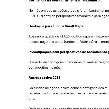
Resiliência da Bolsa brasileira em dezembro.
No mês em que as ações globais foram bastante imp
-1,81%, diante de perspectivas favoráveis para açõe
Destaque para fundos
Small
Caps.
Apesar da queda de -1,81% do Ibovespa em dezembro
classe, seguidos pelos fundos de Valor / Crescimen
Preocupações com perspectivas de crescimento 
O aperto de condições financeiras no ambiente glo
commodities no mês.
Retrospectiva 2018
Os fundos de ações, assim como a categoria dos mul
refletiu no ritmo de captação crescente até o mês d
ano.
De forma geral, ao longo dos segundo e terceiro tr