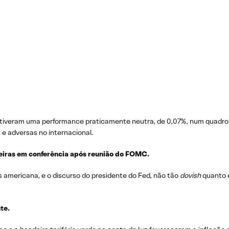
tiveram uma performance praticamente neutra, de 0,07%, num quadro
 e adversas no internacional.
ceiras em conferência após reunião do FOMC.
 americana, e o discurso do presidente do Fed, não tão
dovish
quanto 
nte
.