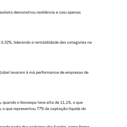
ileira demonstrou resiliência e caiu apenas
,32%, liderando a rentabilidade das categorias na
 global levaram à má performance de empresas de
, quando o Ibovespa teve alta de 11,1%, o que
se, o que representou 77% da captação líquida do
rande parte das carteiras dos fundos, como forma