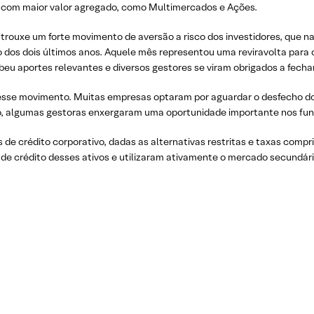
 com maior valor agregado, como Multimercados e Ações.
 trouxe um forte movimento de aversão a risco dos investidores, que 
o dos dois últimos anos. Aquele mês representou uma reviravolta para 
ebeu aportes relevantes e diversos gestores se viram obrigados a fech
s esse movimento. Muitas empresas optaram por aguardar o desfecho d
lo, algumas gestoras enxergaram uma oportunidade importante nos fun
 de crédito corporativo, dadas as alternativas restritas e taxas com
e crédito desses ativos e utilizaram ativamente o mercado secundário