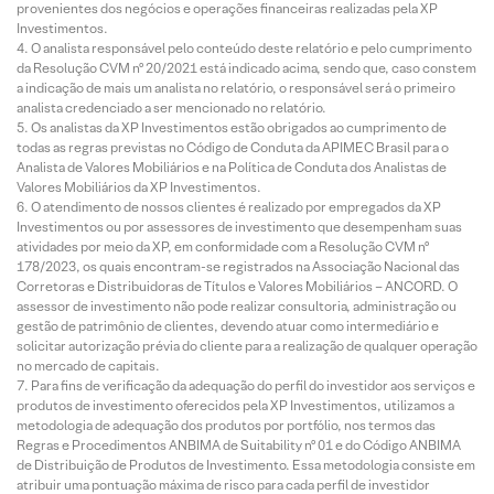
provenientes dos negócios e operações financeiras realizadas pela XP
Investimentos.
O analista responsável pelo conteúdo deste relatório e pelo cumprimento
da Resolução CVM nº 20/2021 está indicado acima, sendo que, caso constem
a indicação de mais um analista no relatório, o responsável será o primeiro
analista credenciado a ser mencionado no relatório.
Os analistas da XP Investimentos estão obrigados ao cumprimento de
todas as regras previstas no Código de Conduta da APIMEC Brasil para o
Analista de Valores Mobiliários e na Política de Conduta dos Analistas de
Valores Mobiliários da XP Investimentos.
O atendimento de nossos clientes é realizado por empregados da XP
Investimentos ou por assessores de investimento que desempenham suas
atividades por meio da XP, em conformidade com a Resolução CVM nº
178/2023, os quais encontram-se registrados na Associação Nacional das
Corretoras e Distribuidoras de Títulos e Valores Mobiliários – ANCORD. O
assessor de investimento não pode realizar consultoria, administração ou
gestão de patrimônio de clientes, devendo atuar como intermediário e
solicitar autorização prévia do cliente para a realização de qualquer operação
no mercado de capitais.
Para fins de verificação da adequação do perfil do investidor aos serviços e
produtos de investimento oferecidos pela XP Investimentos, utilizamos a
metodologia de adequação dos produtos por portfólio, nos termos das
Regras e Procedimentos ANBIMA de Suitability nº 01 e do Código ANBIMA
de Distribuição de Produtos de Investimento. Essa metodologia consiste em
atribuir uma pontuação máxima de risco para cada perfil de investidor