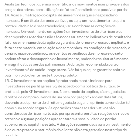
Analistas Técnicos, que visam identificar os movimentos mais prováveis dos
preços dos ativos, com utilização de “stops” para limitar as possíveis perdas.
Ação é uma fração do capital de uma empresa que é negociada no
mercado. É um título de renda variável, ou seja, um investimento no qual a
rentabilidade não é preestabelecida, varia conforme as cotações de
mercado. O investimento em ações é um investimento de alto risco e os
desempenhos anteriores não são necessariamente indicativos de resultados
futuros e nenhuma declaração ou garantia, de forma expressa ou implícita, é
feita neste material em relação a desempenhos. As condições de mercado, o
cenário macroeconômico, os eventos específicos da empresa e do setor
podem afetar o desempenho do investimento, podendo resultar até mesmo
em significativas perdas patrimoniais. A duração recomendada para o
investimento é de médio-longo prazo. Não há quaisquer garantias sobre o
patrimônio do cliente neste tipo de produto.
O investimento em opções é preferencialmente indicado para
investidores de perfil agressivo, de acordo com a política de suitability
praticada pela XP Investimentos. No mercado de opções, são negociados
direitos de compra ou venda de um bem por preço fixado em data futura,
devendo o adquirente do direito negociado pagar um prêmio ao vendedor tal
como num acordo seguro. As operações com esses derivativos são
consideradas de risco muito alto por apresentarem altas relações de risco e
retorno e algumas posições apresentarem a possibilidade de perdas
superiores ao capital investido. A duração recomendada para o investimento
é de curto prazo e o patrimônio do cliente não está garantido neste tipo de
produto.