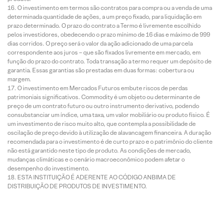
O investimento em termos são contratos para compra ou a venda de uma
determinada quantidade de ações, a um preço fixado, para liquidação em
prazo determinado. O prazo do contrato a Termo é livremente escolhido
pelos investidores, obedecendo o prazo mínimo de 16 dias e máximo de 999
dias corridos. O preço será o valor da ação adicionado de uma parcela
correspondente aos juros – que são fixados livremente em mercado, em
função do prazo do contrato. Toda transação a termo requer um depósito de
garantia. Essas garantias são prestadas em duas formas: cobertura ou
margem.
O investimento em Mercados Futuros embute riscos de perdas
patrimoniais significativos. Commodity é um objeto ou determinante de
preço de um contrato futuro ou outro instrumento derivativo, podendo
consubstanciar um índice, uma taxa, um valor mobiliário ou produto físico. É
um investimento de risco muito alto, que contempla a possibilidade de
oscilação de preço devido à utilização de alavancagem financeira. A duração
recomendada para o investimento é de curto prazo e o patrimônio do cliente
não está garantido neste tipo de produto. As condições de mercado,
mudanças climáticas e o cenário macroeconômico podem afetar o
desempenho do investimento.
ESTA INSTITUIÇÃO É ADERENTE AO CÓDIGO ANBIMA DE
DISTRIBUIÇÃO DE PRODUTOS DE INVESTIMENTO.