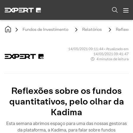
Fundos de Investimento
Relatórios
Reflexõe
14/05/2021 09:11:44 • Atualizado em
14/05/2021 09:41:47
4 minutos de leitura
Reflexões sobre os fundos
quantitativos, pelo olhar da
Kadima
Esta semana abrimos espaço para uma das nossas gestoras
da plataforma, a Kadima, para falar sobre fundos