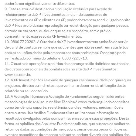
poderão ser significativamente diferentes.
Este relatório é destinado à circulação exclusiva para a rede de
relacionamento da XP Investimentos, incluindo assessores de
investimentos da XP e clientes da XP, podendo também ser divulgado no site
da XP. Fica proibida sua reprodução ou redistribuição para qualquer pessoa,
no todo ou em parte, qualquer que seja o propósito, sem o prévio
consentimento expresso da XP Investimentos.
0800 77 20202. A Ouvidoria da XP Investimentos tem a missão de servir
de canal de contato sempre que os clientes que não se sentirem satisfeitos
com as soluções dadas pela empresa aos seus problemas. O contato pode
ser realizado por meio do telefone: 0800 722 3710.
O custo da operação e a política de cobrança estão definidos nas tabelas
de custos operacionais disponibilizadas no site da XP Investimentos:
www.xpi.com.br.
A XP Investimentos se exime de qualquer responsabilidade por quaisquer
prejuízos, diretos ou indiretos, que venham a decorrer da utilização deste
relatório ou seu conteúdo.
A Avaliação Técnica e a Avaliação de Fundamentos seguem diferentes
metodologias de análise. A Análise Técnica é executada seguindo conceitos
como tendência, suporte, resistência, candles, volumes, médias móveis
entre outros. Já a Análise Fundamentalista utiliza como informação os
resultados divulgados pelas companhias emissoras e suas projeções. Desta
forma, as opiniões dos Analistas Fundamentalistas, que buscam os melhores
retornos dadas as condições de mercado, o cenário macroeconômico e os
eventos específicos da empresa e do setor, podem divergir das opiniões dos