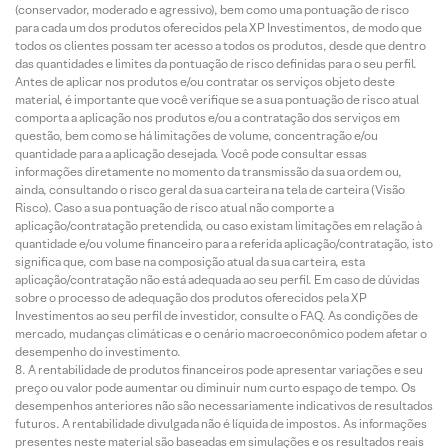
(conservador, moderado e agressivo), bem como uma pontuação de risco
para cada um dos produtos oferecidos pela XP Investimentos, de modo que
todos os clientes possam ter acesso a todos os produtos, desde que dentro
das quantidades e limites da pontuação de risco definidas para o seu perfil.
Antes de aplicar nos produtos e/ou contratar os serviços objeto deste
material, é importante que você verifique se a sua pontuação de risco atual
comporta a aplicação nos produtos e/ou a contratação dos serviços em
questão, bem como se há limitações de volume, concentração e/ou
quantidade para a aplicação desejada. Você pode consultar essas
informações diretamente no momento da transmissão da sua ordem ou,
ainda, consultando o risco geral da sua carteira na tela de carteira (Visão
Risco). Caso a sua pontuação de risco atual não comporte a
aplicação/contratação pretendida, ou caso existam limitações em relação à
quantidade e/ou volume financeiro para a referida aplicação/contratação, isto
significa que, com base na composição atual da sua carteira, esta
aplicação/contratação não está adequada ao seu perfil. Em caso de dúvidas
sobre o processo de adequação dos produtos oferecidos pela XP
Investimentos ao seu perfil de investidor, consulte o FAQ. As condições de
mercado, mudanças climáticas e o cenário macroeconômico podem afetar o
desempenho do investimento.
A rentabilidade de produtos financeiros pode apresentar variações e seu
preço ou valor pode aumentar ou diminuir num curto espaço de tempo. Os
desempenhos anteriores não são necessariamente indicativos de resultados
futuros. A rentabilidade divulgada não é líquida de impostos. As informações
presentes neste material são baseadas em simulações e os resultados reais