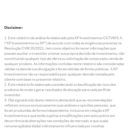
Disclaimer:
Este relatório de análise foi elaborado pela XP Investimentos CCTVM S.A.
(“XP Investimentos ou XP”) de acordo com todas as exigências previstas na
Resolução CVM 20/2021, tem como objetivo fornecer informações que
possam auxiliar o investidor a tomar sua própria decisão de investimento, não
constituindo qualquer tipo de oferta ou solicitação de compra e/ou venda de
qualquer produto. As informações contidas neste relatório são consideradas
válidas na data de sua divulgação e foram obtidas de fontes públicas. A XP
Investimentos não se responsabiliza por qualquer decisão tomada pelo
cliente com base no presente relatório.
Este relatório foi elaborado considerando a classificação de risco dos
produtos de modo a gerar resultados de alocação para cada perfil de
investidor.
O(s) signatário(s) deste relatório declara(m) que as recomendações
refletem única e exclusivamente suas análises e opiniões pessoais, que
foram produzidas de forma independente, inclusive em relação à XP
Investimentos e que estão sujeitas a modificações sem aviso prévio em
decorrência de alterações nas condições de mercado, e que sua(s)
remuneração(es) é(são) indiretamente influenciada por receitas