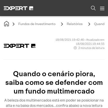
Fundos de Investimento
Relatórios
Quando o
18/08/2021 19:42:46 • Atualizado em
18/08/2021 19:44:55
2 minutos de leitura
Quando o cenário piora,
saiba como se defender com
um fundo multimercado
A beleza dos multimercados está em poder se posicionar na
alta e na baixa dos mercados...confira abaixo a nova leitura