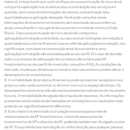
material, é importante que você verifique se a sua pontuação de risco atual
comporta a aplicação nos produtos e/ou a contratação dos serviços em
questão, bem como se há limitações de volume, concentração e/ou
quantidade para a aplicação desejada. Você pode consultar essas
informações diretamente no momento da transmissão da sua ordem ou,
ainda, consultando o risco geral da sua carteira na tela de carteira (Visão
Risco). Caso a sua pontuação de risco atual não comporte a
aplicação/contratação pretendida, ou caso existam limitações em relação à
quantidade e/ou volume financeiro para a referida aplicação/contratação, isto
significa que, com base na composição atual da sua carteira, esta
aplicação/contratação não está adequada ao seu perfil. Em caso de dúvidas
sobre o processo de adequação dos produtos oferecidos pela XP
Investimentos ao seu perfil de investidor, consulte o FAQ. As condições de
mercado, mudanças climáticas e o cenário macroeconômico podem afetar o
desempenho do investimento.
A rentabilidade de produtos financeiros pode apresentar variações e seu
preço ou valor pode aumentar ou diminuir num curto espaço de tempo. Os
desempenhos anteriores não são necessariamente indicativos de resultados
futuros. A rentabilidade divulgada não é líquida de impostos. As informações
presentes neste material são baseadas em simulações e os resultados reais
poderão ser significativamente diferentes.
Este relatório é destinado à circulação exclusiva para a rede de
relacionamento da XP Investimentos, incluindo assessores de
investimentos da XP e clientes da XP, podendo também ser divulgado no site
da XP. Fica proibida sua reprodução ou redistribuição para qualquer pessoa,