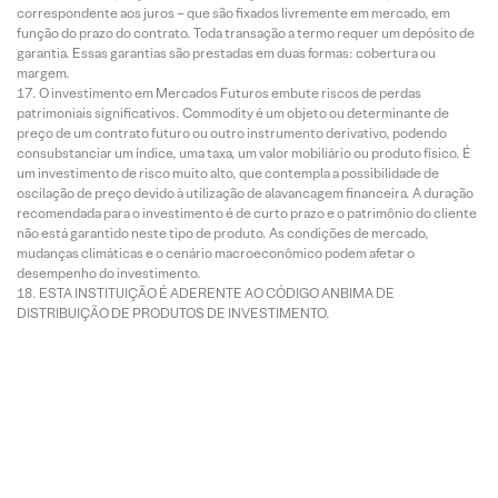
correspondente aos juros – que são fixados livremente em mercado, em
função do prazo do contrato. Toda transação a termo requer um depósito de
garantia. Essas garantias são prestadas em duas formas: cobertura ou
margem.
O investimento em Mercados Futuros embute riscos de perdas
patrimoniais significativos. Commodity é um objeto ou determinante de
preço de um contrato futuro ou outro instrumento derivativo, podendo
consubstanciar um índice, uma taxa, um valor mobiliário ou produto físico. É
um investimento de risco muito alto, que contempla a possibilidade de
oscilação de preço devido à utilização de alavancagem financeira. A duração
recomendada para o investimento é de curto prazo e o patrimônio do cliente
não está garantido neste tipo de produto. As condições de mercado,
mudanças climáticas e o cenário macroeconômico podem afetar o
desempenho do investimento.
ESTA INSTITUIÇÃO É ADERENTE AO CÓDIGO ANBIMA DE
DISTRIBUIÇÃO DE PRODUTOS DE INVESTIMENTO.