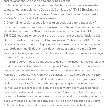
analista credenciado a ser mencionado no relatório.
Os analistas da XP Investimentos estão obrigados ao cumprimento de
todas as regras previstas no Código de Conduta da APIMEC Brasil para o
Analista de Valores Mobiliários e na Política de Conduta dos Analistas de
Valores Mobiliários da XP Investimentos.
O atendimento de nossos clientes é realizado por empregados da XP
Investimentos ou por assessores de investimento que desempenham suas
atividades por meio da XP, em conformidade com a Resolução CVM nº
178/2023, os quais encontram-se registrados na Associação Nacional das
Corretoras e Distribuidoras de Títulos e Valores Mobiliários – ANCORD. O
assessor de investimento não pode realizar consultoria, administração ou
gestão de patrimônio de clientes, devendo atuar como intermediário e
solicitar autorização prévia do cliente para a realização de qualquer operação
no mercado de capitais.
Para fins de verificação da adequação do perfil do investidor aos serviços e
produtos de investimento oferecidos pela XP Investimentos, utilizamos a
metodologia de adequação dos produtos por portfólio, nos termos das
Regras e Procedimentos ANBIMA de Suitability nº 01 e do Código ANBIMA
de Distribuição de Produtos de Investimento. Essa metodologia consiste em
atribuir uma pontuação máxima de risco para cada perfil de investidor
(conservador, moderado e agressivo), bem como uma pontuação de risco
para cada um dos produtos oferecidos pela XP Investimentos, de modo que
todos os clientes possam ter acesso a todos os produtos, desde que dentro
das quantidades e limites da pontuação de risco definidas para o seu perfil.
Antes de aplicar nos produtos e/ou contratar os serviços objeto deste