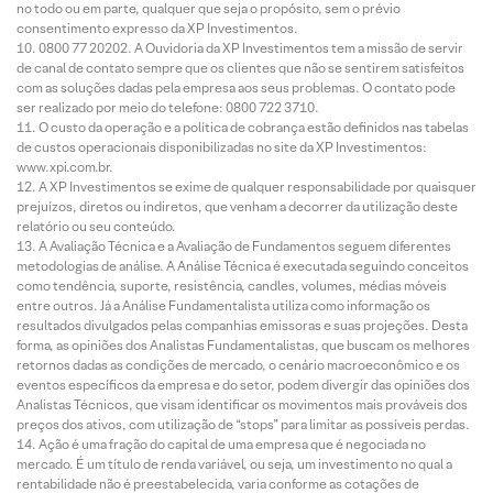
no todo ou em parte, qualquer que seja o propósito, sem o prévio
consentimento expresso da XP Investimentos.
0800 77 20202. A Ouvidoria da XP Investimentos tem a missão de servir
de canal de contato sempre que os clientes que não se sentirem satisfeitos
com as soluções dadas pela empresa aos seus problemas. O contato pode
ser realizado por meio do telefone: 0800 722 3710.
O custo da operação e a política de cobrança estão definidos nas tabelas
de custos operacionais disponibilizadas no site da XP Investimentos:
www.xpi.com.br.
A XP Investimentos se exime de qualquer responsabilidade por quaisquer
prejuízos, diretos ou indiretos, que venham a decorrer da utilização deste
relatório ou seu conteúdo.
A Avaliação Técnica e a Avaliação de Fundamentos seguem diferentes
metodologias de análise. A Análise Técnica é executada seguindo conceitos
como tendência, suporte, resistência, candles, volumes, médias móveis
entre outros. Já a Análise Fundamentalista utiliza como informação os
resultados divulgados pelas companhias emissoras e suas projeções. Desta
forma, as opiniões dos Analistas Fundamentalistas, que buscam os melhores
retornos dadas as condições de mercado, o cenário macroeconômico e os
eventos específicos da empresa e do setor, podem divergir das opiniões dos
Analistas Técnicos, que visam identificar os movimentos mais prováveis dos
preços dos ativos, com utilização de “stops” para limitar as possíveis perdas.
Ação é uma fração do capital de uma empresa que é negociada no
mercado. É um título de renda variável, ou seja, um investimento no qual a
rentabilidade não é preestabelecida, varia conforme as cotações de