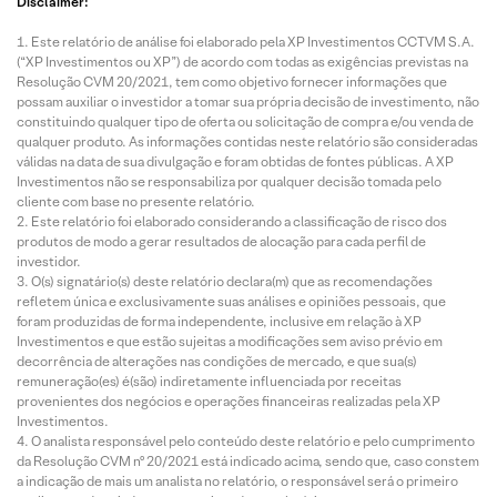
Disclaimer:
Este relatório de análise foi elaborado pela XP Investimentos CCTVM S.A.
(“XP Investimentos ou XP”) de acordo com todas as exigências previstas na
Resolução CVM 20/2021, tem como objetivo fornecer informações que
possam auxiliar o investidor a tomar sua própria decisão de investimento, não
constituindo qualquer tipo de oferta ou solicitação de compra e/ou venda de
qualquer produto. As informações contidas neste relatório são consideradas
válidas na data de sua divulgação e foram obtidas de fontes públicas. A XP
Investimentos não se responsabiliza por qualquer decisão tomada pelo
cliente com base no presente relatório.
Este relatório foi elaborado considerando a classificação de risco dos
produtos de modo a gerar resultados de alocação para cada perfil de
investidor.
O(s) signatário(s) deste relatório declara(m) que as recomendações
refletem única e exclusivamente suas análises e opiniões pessoais, que
foram produzidas de forma independente, inclusive em relação à XP
Investimentos e que estão sujeitas a modificações sem aviso prévio em
decorrência de alterações nas condições de mercado, e que sua(s)
remuneração(es) é(são) indiretamente influenciada por receitas
provenientes dos negócios e operações financeiras realizadas pela XP
Investimentos.
O analista responsável pelo conteúdo deste relatório e pelo cumprimento
da Resolução CVM nº 20/2021 está indicado acima, sendo que, caso constem
a indicação de mais um analista no relatório, o responsável será o primeiro