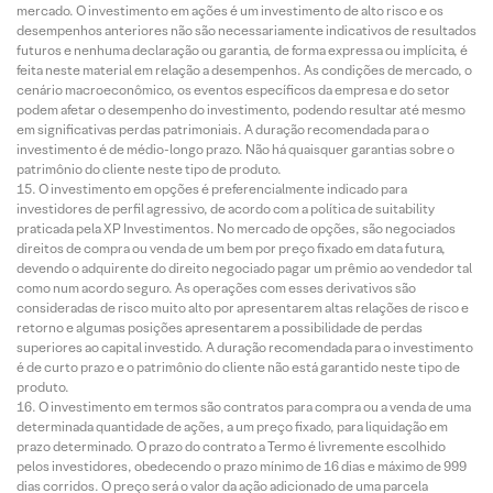
mercado. O investimento em ações é um investimento de alto risco e os
desempenhos anteriores não são necessariamente indicativos de resultados
futuros e nenhuma declaração ou garantia, de forma expressa ou implícita, é
feita neste material em relação a desempenhos. As condições de mercado, o
cenário macroeconômico, os eventos específicos da empresa e do setor
podem afetar o desempenho do investimento, podendo resultar até mesmo
em significativas perdas patrimoniais. A duração recomendada para o
investimento é de médio-longo prazo. Não há quaisquer garantias sobre o
patrimônio do cliente neste tipo de produto.
O investimento em opções é preferencialmente indicado para
investidores de perfil agressivo, de acordo com a política de suitability
praticada pela XP Investimentos. No mercado de opções, são negociados
direitos de compra ou venda de um bem por preço fixado em data futura,
devendo o adquirente do direito negociado pagar um prêmio ao vendedor tal
como num acordo seguro. As operações com esses derivativos são
consideradas de risco muito alto por apresentarem altas relações de risco e
retorno e algumas posições apresentarem a possibilidade de perdas
superiores ao capital investido. A duração recomendada para o investimento
é de curto prazo e o patrimônio do cliente não está garantido neste tipo de
produto.
O investimento em termos são contratos para compra ou a venda de uma
determinada quantidade de ações, a um preço fixado, para liquidação em
prazo determinado. O prazo do contrato a Termo é livremente escolhido
pelos investidores, obedecendo o prazo mínimo de 16 dias e máximo de 999
dias corridos. O preço será o valor da ação adicionado de uma parcela