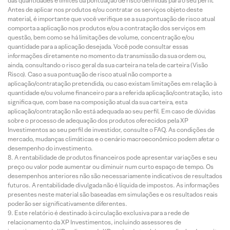
das quantidades e limites da pontuação de risco definidas para o seu perfil.
Antes de aplicar nos produtos e/ou contratar os serviços objeto deste
material, é importante que você verifique se a sua pontuação de risco atual
comporta a aplicação nos produtos e/ou a contratação dos serviços em
questão, bem como se há limitações de volume, concentração e/ou
quantidade para a aplicação desejada. Você pode consultar essas
informações diretamente no momento da transmissão da sua ordem ou,
ainda, consultando o risco geral da sua carteira na tela de carteira (Visão
Risco). Caso a sua pontuação de risco atual não comporte a
aplicação/contratação pretendida, ou caso existam limitações em relação à
quantidade e/ou volume financeiro para a referida aplicação/contratação, isto
significa que, com base na composição atual da sua carteira, esta
aplicação/contratação não está adequada ao seu perfil. Em caso de dúvidas
sobre o processo de adequação dos produtos oferecidos pela XP
Investimentos ao seu perfil de investidor, consulte o FAQ. As condições de
mercado, mudanças climáticas e o cenário macroeconômico podem afetar o
desempenho do investimento.
A rentabilidade de produtos financeiros pode apresentar variações e seu
preço ou valor pode aumentar ou diminuir num curto espaço de tempo. Os
desempenhos anteriores não são necessariamente indicativos de resultados
futuros. A rentabilidade divulgada não é líquida de impostos. As informações
presentes neste material são baseadas em simulações e os resultados reais
poderão ser significativamente diferentes.
Este relatório é destinado à circulação exclusiva para a rede de
relacionamento da XP Investimentos, incluindo assessores de