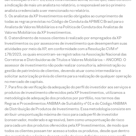
a indicação de mais um analista no relatório, o responsável será o primeiro
analista credenciado a ser mencionado no relatório.
Os analistas da XP Investimentos estão obrigados ao cumprimento de
todas as regras previstas no Código de Conduta da APIMEC Brasil para o
Analista de Valores Mobiliários e na Política de Conduta dos Analistas de
Valores Mobiliários da XP Investimentos.
O atendimento de nossos clientes é realizado por empregados da XP
Investimentos ou por assessores de investimento que desempenham suas
atividades por meio da XP, em conformidade com a Resolução CVM nº
178/2023, os quais encontram-se registrados na Associação Nacional das
Corretoras e Distribuidoras de Títulos e Valores Mobiliários – ANCORD. O
assessor de investimento não pode realizar consultoria, administração ou
gestão de patrimônio de clientes, devendo atuar como intermediário e
solicitar autorização prévia do cliente para a realização de qualquer operação
no mercado de capitais.
Para fins de verificação da adequação do perfil do investidor aos serviços e
produtos de investimento oferecidos pela XP Investimentos, utilizamos a
metodologia de adequação dos produtos por portfólio, nos termos das
Regras e Procedimentos ANBIMA de Suitability nº 01 e do Código ANBIMA
de Distribuição de Produtos de Investimento. Essa metodologia consiste em
atribuir uma pontuação máxima de risco para cada perfil de investidor
(conservador, moderado e agressivo), bem como uma pontuação de risco
para cada um dos produtos oferecidos pela XP Investimentos, de modo que
todos os clientes possam ter acesso a todos os produtos, desde que dentro