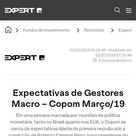
Fundos de Investimento
Relatórios
Expectat
01/03/2019 16:15:49 • Atualizado em
02/07/2019 17:50:44
2 minutos de leitura
Expectativas de Gestores
Macro – Copom Março/19
Em uma semana marcada por reuniões de política
monetária, tanto no Brasil quanto nos EUA, o Copom se
cerca de expectativas diante da primeira reunião sob a
condução de Roberto Campos Neto, novo presidente do