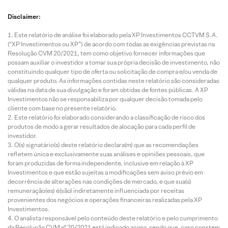
Disclaimer:
Este relatório de análise foi elaborado pela XP Investimentos CCTVM S.A.
(“XP Investimentos ou XP”) de acordo com todas as exigências previstas na
Resolução CVM 20/2021, tem como objetivo fornecer informações que
possam auxiliar o investidor a tomar sua própria decisão de investimento, não
constituindo qualquer tipo de oferta ou solicitação de compra e/ou venda de
qualquer produto. As informações contidas neste relatório são consideradas
válidas na data de sua divulgação e foram obtidas de fontes públicas. A XP
Investimentos não se responsabiliza por qualquer decisão tomada pelo
cliente com base no presente relatório.
Este relatório foi elaborado considerando a classificação de risco dos
produtos de modo a gerar resultados de alocação para cada perfil de
investidor.
O(s) signatário(s) deste relatório declara(m) que as recomendações
refletem única e exclusivamente suas análises e opiniões pessoais, que
foram produzidas de forma independente, inclusive em relação à XP
Investimentos e que estão sujeitas a modificações sem aviso prévio em
decorrência de alterações nas condições de mercado, e que sua(s)
remuneração(es) é(são) indiretamente influenciada por receitas
provenientes dos negócios e operações financeiras realizadas pela XP
Investimentos.
O analista responsável pelo conteúdo deste relatório e pelo cumprimento
da Resolução CVM nº 20/2021 está indicado acima, sendo que, caso constem