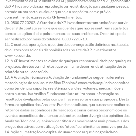
investimentos da XP e clientes da XP, podendo também ser divulgado no site
da XP. Fica proibida sua reprodução ou redistribuição para qualquer pessoa,
no todo ou em parte, qualquer que seja o propósito, sem o prévio
consentimento expresso da XP Investimentos.
0800 77 20202. A Ouvidoria da XP Investimentos tem a missão de servir
de canal de contato sempre que os clientes que não se sentirem satisfeitos
com as soluções dadas pela empresa aos seus problemas. O contato pode
ser realizado por meio do telefone: 0800 722 3710.
O custo da operação e a política de cobrança estão definidos nas tabelas
de custos operacionais disponibilizadas no site da XP Investimentos:
www.xpi.com.br.
A XP Investimentos se exime de qualquer responsabilidade por quaisquer
prejuízos, diretos ou indiretos, que venham a decorrer da utilização deste
relatório ou seu conteúdo.
A Avaliação Técnica e a Avaliação de Fundamentos seguem diferentes
metodologias de análise. A Análise Técnica é executada seguindo conceitos
como tendência, suporte, resistência, candles, volumes, médias móveis
entre outros. Já a Análise Fundamentalista utiliza como informação os
resultados divulgados pelas companhias emissoras e suas projeções. Desta
forma, as opiniões dos Analistas Fundamentalistas, que buscam os melhores
retornos dadas as condições de mercado, o cenário macroeconômico e os
eventos específicos da empresa e do setor, podem divergir das opiniões dos
Analistas Técnicos, que visam identificar os movimentos mais prováveis dos
preços dos ativos, com utilização de “stops” para limitar as possíveis perdas.
Ação é uma fração do capital de uma empresa que é negociada no