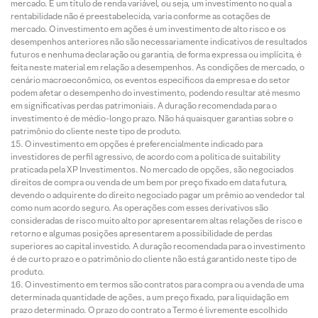
mercado. É um título de renda variável, ou seja, um investimento no qual a
rentabilidade não é preestabelecida, varia conforme as cotações de
mercado. O investimento em ações é um investimento de alto risco e os
desempenhos anteriores não são necessariamente indicativos de resultados
futuros e nenhuma declaração ou garantia, de forma expressa ou implícita, é
feita neste material em relação a desempenhos. As condições de mercado, o
cenário macroeconômico, os eventos específicos da empresa e do setor
podem afetar o desempenho do investimento, podendo resultar até mesmo
em significativas perdas patrimoniais. A duração recomendada para o
investimento é de médio-longo prazo. Não há quaisquer garantias sobre o
patrimônio do cliente neste tipo de produto.
O investimento em opções é preferencialmente indicado para
investidores de perfil agressivo, de acordo com a política de suitability
praticada pela XP Investimentos. No mercado de opções, são negociados
direitos de compra ou venda de um bem por preço fixado em data futura,
devendo o adquirente do direito negociado pagar um prêmio ao vendedor tal
como num acordo seguro. As operações com esses derivativos são
consideradas de risco muito alto por apresentarem altas relações de risco e
retorno e algumas posições apresentarem a possibilidade de perdas
superiores ao capital investido. A duração recomendada para o investimento
é de curto prazo e o patrimônio do cliente não está garantido neste tipo de
produto.
O investimento em termos são contratos para compra ou a venda de uma
determinada quantidade de ações, a um preço fixado, para liquidação em
prazo determinado. O prazo do contrato a Termo é livremente escolhido