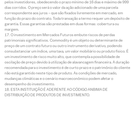
pelos investidores, obedecendo o prazo mínimo de 16 dias e máximo de 999
dias corridos. O preço será o valor da ação adicionado de uma parcela
correspondente aos juros – que são fixados livremente em mercado, em
função do prazo do contrato. Toda transação a termo requer um depósito de
garantia. Essas garantias são prestadas em duas formas: cobertura ou
margem.
O investimento em Mercados Futuros embute riscos de perdas
patrimoniais significativos. Commodity é um objeto ou determinante de
preço de um contrato futuro ou outro instrumento derivativo, podendo
consubstanciar um índice, uma taxa, um valor mobiliário ou produto físico. É
um investimento de risco muito alto, que contempla a possibilidade de
oscilação de preço devido à utilização de alavancagem financeira. A duração
recomendada para o investimento é de curto prazo e o patrimônio do cliente
não está garantido neste tipo de produto. As condições de mercado,
mudanças climáticas e o cenário macroeconômico podem afetar o
desempenho do investimento.
ESTA INSTITUIÇÃO É ADERENTE AO CÓDIGO ANBIMA DE
DISTRIBUIÇÃO DE PRODUTOS DE INVESTIMENTO.